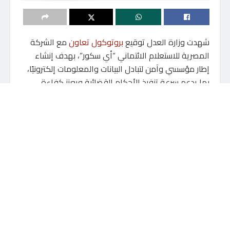
شهدت وزارة العدل توقيع
بروتوكول تعاون
مع الشركة
المصرية للاستعلام الائتماني “أي سكور”، بهدف إنشاء
إطار مؤسسي وآمن لتبادل البيانات والمعلومات إلكترونيًا،
بما يدعم سرعة تنفيذ الأحكام القضائية ويعزز كفاءة
الفصل في دعاوى النفقات.
ويتيح البروتوكول للمحاكم المختصة بنظر دعاوى النفقات
إجراء استعلامات فورية عن ممتلكات المدعى عليهم، بما
يسهم في تسهيل إجراءات التحري وتقدير قيمة النفقة
بصورة أكثر دقة وعدالة، فضلًا عن دعم جهود حماية
حقوق المستحقين.
كما يوفر البروتوكول بيانات المحكوم عليهم بسداد
الرسوم والمطالبات القضائية النهائية، بما يساعد وزارة
العدل على سرعة تحصيل مستحقات الخزانة العامة للدولة.