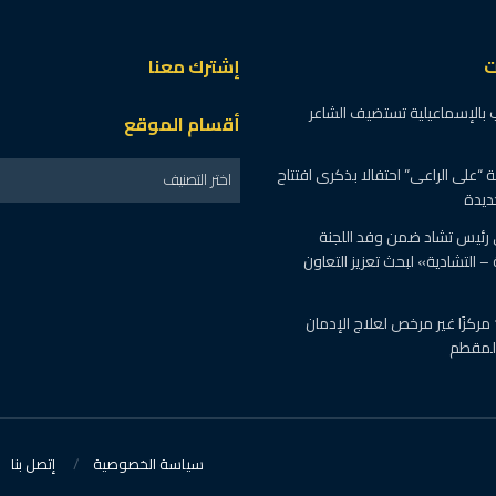
ت
إشترك معنا
 بالإسماعيلية تستضيف الشاعر
أقسام الموقع
“على الراعى” احتفالا بذكرى افتتاح
اختر التصنيف
ديدة
 رئيس تشاد ضمن وفد اللجنة
 – التشادية» لبحث تعزيز التعاون
الصحة : اغلاق 19 مركزًا غير مرخص لعلاج الإدمان
المقطم
سياسة الخصوصية
إتصل بنا