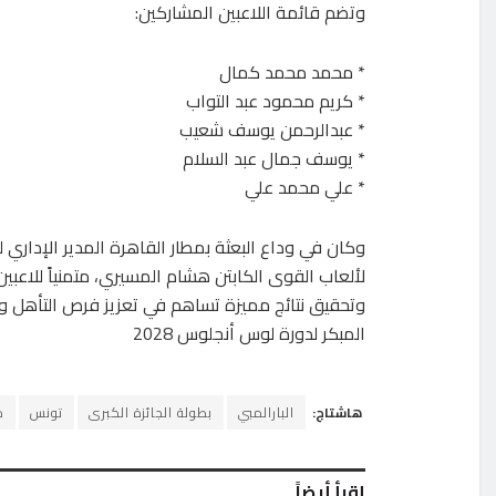
وتضم قائمة اللاعبين المشاركين:
* محمد محمد كمال
* كريم محمود عبد التواب
* عبدالرحمن يوسف شعيب
* يوسف جمال عبد السلام
* علي محمد علي
وكان في وداع البعثة بمطار القاهرة المدير الإداري 
لألعاب القوى الكابتن هشام المسيري، متمنياً للاعبين
وتحقيق نتائج مميزة تساهم في تعزيز فرص التأهل وا
المبكر لدورة لوس أنجلوس 2028
هاشتاج:
البارالمبي
بطولة الجائزة الكبرى
تونس
م
إقرأ أيضاً