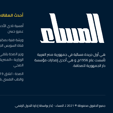
أحدث المقالا
أمسية نادي الأدب
عمرو حسن
ورشة فنية بمكتبة 
قناة السويس الج
وزير الصحة يلتقي
هي أول جريدة مسائية في جمهورية مصر العربية
الوزارية «المصرية
تأسست عام 1956م, و هي أحدى إصدارات مؤسسة
الصحي
دار الجمهورية للصحافة.
والطب النفسي ب
جميع الحقوق محفوظة © 2021 لـ المساء - يُدار بواسطة إدارة التحول الرقمي.