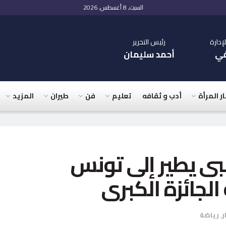
السبت, 8 أغسطس, 2026
دارة
رئيس التحرير
في
أحمد سليمان
ار المرأة
أدب و ثقافه
تعليم
فن
طيران
المزيد
مبى يطير إلى تونس
لجائزة الكبرى
ر
,
رياضة