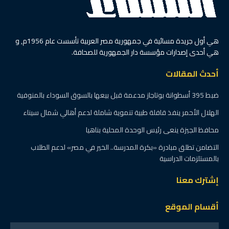
هي أول جريدة مسائية في جمهورية مصر العربية تأسست عام 1956م, و
هي أحدى إصدارات مؤسسة دار الجمهورية للصحافة.
أحدث المقالات
ضبط 395 أسطوانة بوتاجاز مدعمة قبل بيعها بالسوق السوداء بالمنوفية
الهلال الأحمر ينفذ قافلة طبية تنموية شاملة لدعم أهالي شمال سيناء
محافظ الجيزة ينعى رئيس الوحدة المحلية بناهيا
التضامن تطلق مبادرة «بكرة المدرسة.. الخير في مصر» لدعم الطلاب
بالمستلزمات الدراسية
إشترك معنا
أقسام الموقع