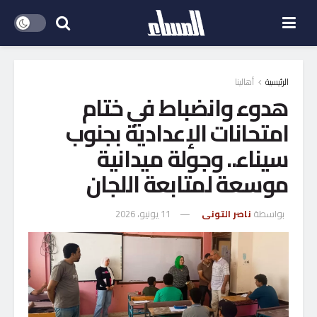
الرئيسية
أهالينا
هدوء وانضباط في ختام
امتحانات الإعدادية بجنوب
سيناء.. وجولة ميدانية
موسعة لمتابعة اللجان
بواسطة
ناصر التونى
11 يونيو، 2026