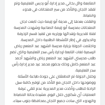
المتابعة وائل بخاتي مدير إدارة أبو رديس التعليمية وتم
تفقد اللجان والتأكد من سير الامتحانات في هدوء
وانضباط.
وانتقلت بعدها إلى مدينة أبو زنيمة حيث تابعت لجان
الامتحانات بمدرسة أبو زنيمة الصناعية وشهدت المدرسة
لفتة تقديرية بإهدائها بورتريه من تنفيذ قسم الزخرفة
والديكور، في إطار الأنشطة الطلابية داخل المدرسة.
واختتمت الجولة بزيارة مدرسة الشهيد عبد المنعم رياض
الرسمية لغات التابعة لإدارة رأس سدر التعليمية والتي تضم
طلاب مدرستي الشهيد عبد المنعم رياض والشهيد أحمد
عبد المنعم كامل وذلك بحضور محمد عيد مدير إدارة رأس
سدر التعليمية.
وخلال الجولة تم الاطمئنان على جودة طباعة الأسئلة
ووضوحها داخل اللجان مع التأكد من توفير كافة سبل
الراحة للطلاب وأكدت مدير المديرية عدم تلقي غرفة
العمليات أي شكاوى خلال اليوم، مشيدة بحالة الانضباط
والهدوء التي سادت جميع اللجان بمحافظة جنوب سيناء.