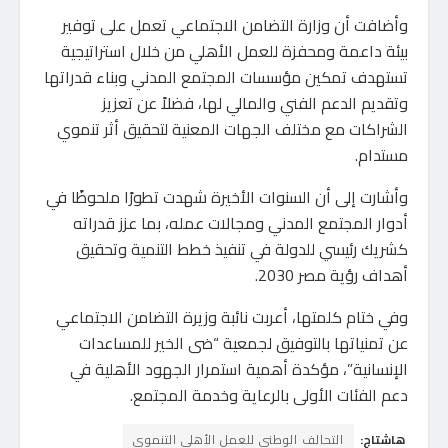
وأضافت أن وزارة التضامن الاجتماعي تعمل على توفير
بيئة داعمة ومحفزة للعمل الأهلي من خلال استراتيجية
تستهدف تمكين مؤسسات المجتمع المدني وبناء قدراتها
وتقديم الدعم الفني والمالي لها، فضلاً عن تعزيز
الشراكات مع مختلف الجهات المعنية لتحقيق أثر تنموي
مستدام.
وأشارت إلى أن السنوات الأخيرة شهدت تطورًا ملحوظًا في
أدوار المجتمع المدني ومجالات عمله، بما عزز قدراته
كشريك رئيسي للدولة في تنفيذ خطط التنمية وتحقيق
أهداف رؤية مصر 2030.
وفي ختام كلمتها، أعربت نائبة وزيرة التضامن الاجتماعي
عن تمنياتها بالتوفيق لجمعية “ضى الخير للمساعدات
الإنسانية”، مؤكدة أهمية استمرار الجهود الأهلية في
دعم الفئات الأولى بالرعاية وخدمة المجتمع.
هاشتاج:
التحالف الوطنى للعمل الأهلى التنموى