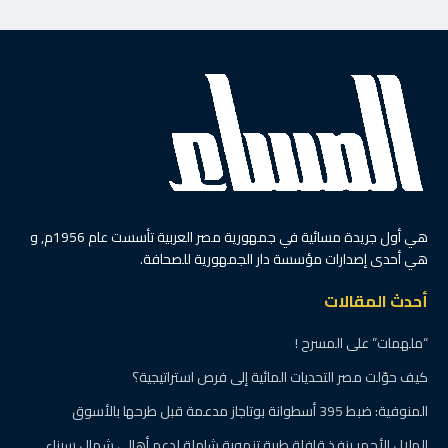
هي أول جريدة مسائية في جمهورية مصر العربية تأسست عام 1956م, و
هي أحدى إصدارات مؤسسة دار الجمهورية للصحافة.
أحدث المقالات
“ملهمات” على المسرح !
كيف حوّلت مصر التحديات المائية إلى فرص استراتيجية؟
المنوفية: ضبط 395 أسطوانة بوتاجاز مدعمة قبل طرحها بالأسوق
الهلال الأحمر ينفذ قافلة طبية تنموية شاملة لدعم أهالي شمال سيناء