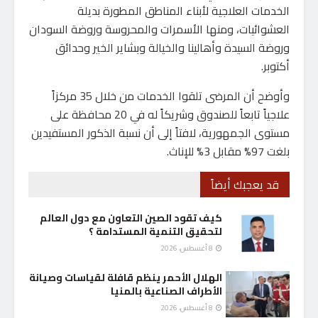
الخدمات العلاجية لأبناء المناطق المطورة بديلة
العشوائيات، ومنها الأسمرات والمحروسة وروضة السودان
وروضة السيدة وأهالينا والخيالة وبشاير الخير وحدائق
أكتوبر.
وأوضح أن المرضى تلقوا الخدمات من خلال 35 مركزاً
علاجياً تابعاً للصندوق وشريكاً له في 20 محافظة على
مستوى الجمهورية، لافتاً إلى أن نسبة الذكور المستفيدين
بلغت 97% مقابل 3% للإناث.
قد يعجبك أيضاً
كيف تقود الصين التعاون مع دول العالم
لتحقيق التنمية المستدامة ؟
8 أغسطس، 2026
الهلال الأحمر ينظم قافلة لقياسات وصيانة
الأطراف الصناعية بالمنيا
8 أغسطس، 2026