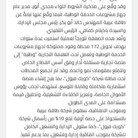
‏وقد وقّع على مذكرة الشروط اللواء مجدي أنور، مدير عام
جهاز مشروعات الخدمة الوطنية، فيما وقّع عنها نيابةً عن
طاقة عربية المهندس خالد أبو بكر، رئيس مجلس الإدارة،
والسيدة باكينام كفافي، الرئيس التنفيذي.
‏وتُعد هذه الصفقة تتويجاً لعملية استمرت عدة سنوات
بهدف تحويل 172 محطة وقود مملوكة لجهاز مشروعات
الخدمة الوطنية وتعمل تحت العلامة التجارية “وطنية” إلى
منصة تجارية مستقلة تُدار وفق أسس القطاع الخاص
وتتمتع بمقومات نمو واعدة. وقد تم تجميع المحطات
تحت مظلة شركة “كويك فيول”، بما يتيح إنشاء منصة
استثمارية متكاملة وقابلة للتوسع، تستهدف لجذب رؤوس
الأموال الخاصة، وتعزيز الكفاءة التشغيلية، وتحقيق قيمة
مستدامة على المدى الطويل.
‏وبموجب الاتفاقية، ستقوم شركة طاقة عربية
‏بالاستحواذ على حصة أولية تبلغ 10% من رأسمال شركة
“كويك فيول”، كما ستتولى الإدارة والتشغيل الكامل
للشركة بموجب اتفاقية إدارة وتشغيل، بما يدعم تنفيذ