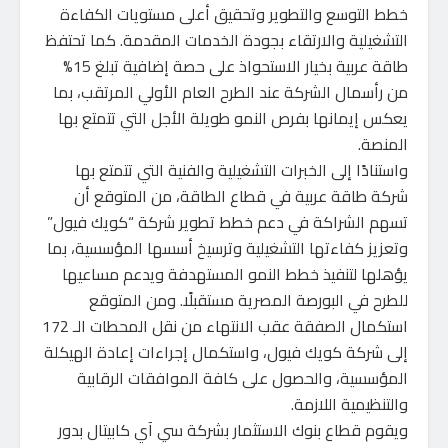
خطط التوسع والتطوير وتحقيق أعلى مستويات الكفاءة
التشغيلية والارتقاء بجودة الخدمات المقدمة. كما تحتفظ
طاقة عربية بخيار الاستحواذ على حصة إضافية تبلغ 15%
من رأسمال الشركة عند الطرح العام الأولي المرتقب، بما
يعكس إيمانها بفرص النمو طويلة الأجل التي تتمتع بها
المنصة.
‏واستنادًا إلى الخبرات التشغيلية والفنية التي تتمتع بها
شركة طاقة عربية في قطاع الطاقة، من المتوقع أن
تسهم الشراكة في دعم خطط تطوير شركة “كويك فيول”
وتعزيز كفاءتها التشغيلية وترسيخ أسسها المؤسسية، بما
يؤهلها لتنفيذ خطط النمو المستهدفة ويدعم مساعيها
للطرح في البورصة المصرية مستقبلًا. ومن المتوقع
استكمال الصفقة عقب الانتهاء من نقل المحطات الـ 172
إلى شركة كويك فيول، واستكمال إجراءات إعادة الهيكلة
المؤسسية، والحصول على كافة الموافقات الرقابية
والتنظيمية اللازمة.
‏ويقوم قطاع بنوك الاستثمار بشركة سي آي كابيتال بدور