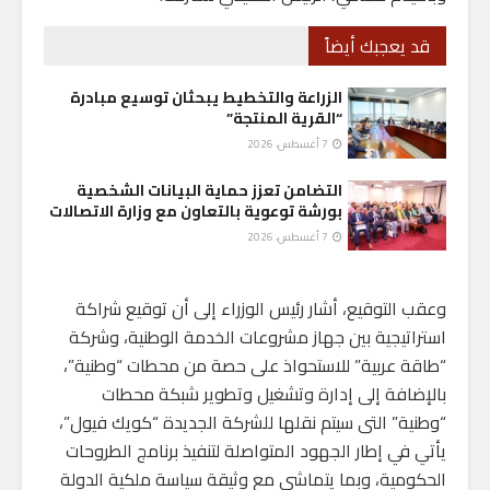
قد يعجبك أيضاً
الزراعة والتخطيط يبحثان توسيع مبادرة
“القرية المنتجة”
7 أغسطس، 2026
التضامن تعزز حماية البيانات الشخصية
بورشة توعوية بالتعاون مع وزارة الاتصالات
7 أغسطس، 2026
وعقب التوقيع، أشار رئيس الوزراء إلى أن توقيع شراكة
استراتيجية بين جهاز مشروعات الخدمة الوطنية، وشركة
“طاقة عربية” للاستحواذ على حصة من محطات “وطنية”،
بالإضافة إلى إدارة وتشغيل وتطوير شبكة محطات
“وطنية” التى سيتم نقلها للشركة الجديدة “كويك فيول”،
يأتي في إطار الجهود المتواصلة لتنفيذ برنامج الطروحات
الحكومية، وبما يتماشى مع وثيقة سياسة ملكية الدولة