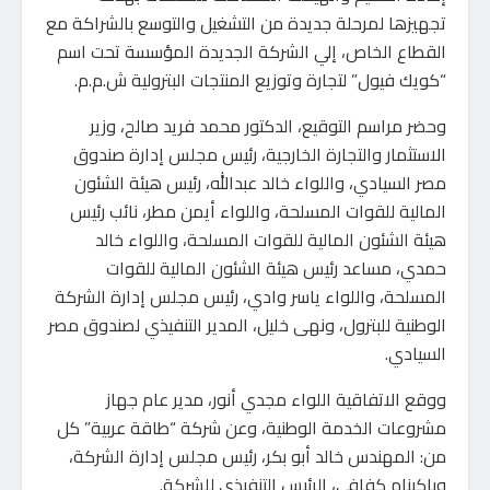
تجهيزها لمرحلة جديدة من التشغيل والتوسع بالشراكة مع
القطاع الخاص، إلي الشركة الجديدة المؤسسة تحت اسم
“كويك فيول” لتجارة وتوزيع المنتجات البترولية ش.م.م.
وحضر مراسم التوقيع، الدكتور محمد فريد صالح، وزير
الاستثمار والتجارة الخارجية، رئيس مجلس إدارة صندوق
مصر السيادي، واللواء خالد عبدالله، رئيس هيئة الشئون
المالية للقوات المسلحة، واللواء أيمن مطر، نائب رئيس
هيئة الشئون المالية للقوات المسلحة، واللواء خالد
حمدي، مساعد رئيس هيئة الشئون المالية للقوات
المسلحة، واللواء ياسر وادي، رئيس مجلس إدارة الشركة
الوطنية للبترول، ونهى خليل، المدير التنفيذي لصندوق مصر
السيادي.
ووقع الاتفاقية اللواء مجدي أنور، مدير عام جهاز
مشروعات الخدمة الوطنية، وعن شركة “طاقة عربية” كل
من: المهندس خالد أبو بكر، رئيس مجلس إدارة الشركة،
وباكينام كفافي، الرئيس التنفيذي للشركة.