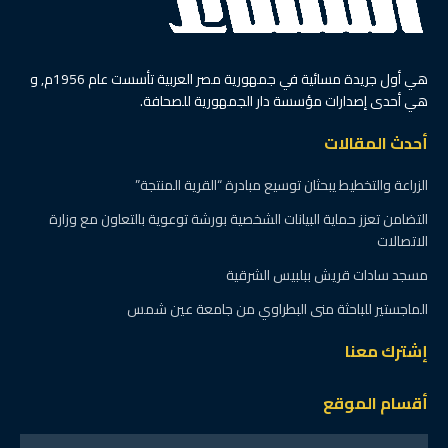
هي أول جريدة مسائية في جمهورية مصر العربية تأسست عام 1956م, و
هي أحدى إصدارات مؤسسة دار الجمهورية للصحافة.
أحدث المقالات
الزراعة والتخطيط يبحثان توسيع مبادرة “القرية المنتجة”
التضامن تعزز حماية البيانات الشخصية بورشة توعوية بالتعاون مع وزارة
الاتصالات
مسجد سادات قريش ببلبيس الشرقية
الماجستير للباحثة منى البطراوي من جامعة عين شمس
إشترك معنا
أقسام الموقع