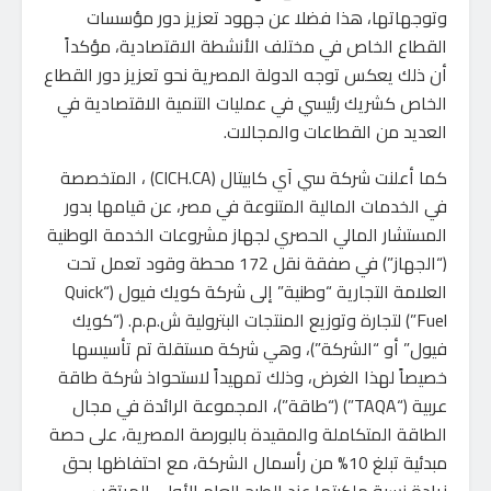
وتوجهاتها، هذا فضلا عن جهود تعزيز دور مؤسسات
القطاع الخاص في مختلف الأنشطة الاقتصادية، مؤكداً
أن ذلك يعكس توجه الدولة المصرية نحو تعزيز دور القطاع
الخاص كشريك رئيسي في عمليات التنمية الاقتصادية في
العديد من القطاعات والمجالات.
كما ‏أعلنت شركة سي آي كابيتال (CICH.CA) ، المتخصصة
في الخدمات المالية المتنوعة في مصر، عن قيامها بدور
المستشار المالي الحصري لجهاز مشروعات الخدمة الوطنية
(“الجهاز”) في صفقة نقل 172 محطة وقود تعمل تحت
العلامة التجارية “وطنية” إلى شركة كويك فيول (“Quick
Fuel”) لتجارة وتوزيع المنتجات البترولية ش.م.م. (“كويك
فيول” أو “الشركة”)، وهي شركة مستقلة تم تأسيسها
خصيصاً لهذا الغرض، وذلك تمهيداً لاستحواذ شركة طاقة
عربية (“TAQA”) (“طاقة”)، المجموعة الرائدة في مجال
الطاقة المتكاملة والمقيدة بالبورصة المصرية، على حصة
مبدئية تبلغ 10% من رأسمال الشركة، مع احتفاظها بحق