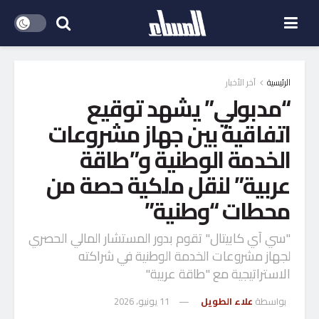
الرئيسية
آخر الأخبار
“مدبولي” يشهد توقيع
اتفاقية بين جهاز مشروعات
الخدمة الوطنية و”طاقة
عربية” لنقل ملكية حصة من
محطات “وطنية”
‏"سي آي كابيتال" تقوم بدور المستشار المالي الحصري
لجهاز مشروعات الخدمة الوطنية في شراكته
الاستراتيجية مع "طاقة عربية"
بواسطة
علاء الطويل
11 يونيو، 2026