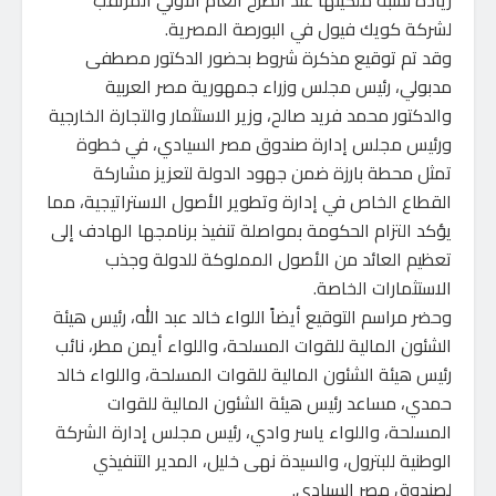
زيادة نسبة ملكيتها عند الطرح العام الأولي المرتقب
لشركة كويك فيول في البورصة المصرية.
‏وقد تم توقيع مذكرة شروط بحضور الدكتور مصطفى
مدبولي، رئيس مجلس وزراء جمهورية مصر العربية
والدكتور محمد فريد صالح، وزير الاستثمار والتجارة الخارجية
ورئيس مجلس إدارة صندوق مصر السيادي، في خطوة
تمثل محطة بارزة ضمن جهود الدولة لتعزيز مشاركة
القطاع الخاص في إدارة وتطوير الأصول الاستراتيجية، مما
يؤكد التزام الحكومة بمواصلة تنفيذ برنامجها الهادف إلى
تعظيم العائد من الأصول المملوكة للدولة وجذب
الاستثمارات الخاصة.
‏وحضر مراسم التوقيع أيضاً اللواء خالد عبد الله، رئيس هيئة
الشئون المالية للقوات المسلحة، واللواء أيمن مطر، نائب
رئيس هيئة الشئون المالية للقوات المسلحة، واللواء خالد
حمدي، مساعد رئيس هيئة الشئون المالية للقوات
المسلحة، واللواء ياسر وادي، رئيس مجلس إدارة الشركة
الوطنية للبترول، والسيدة نهى خليل، المدير التنفيذي
لصندوق مصر السيادي.