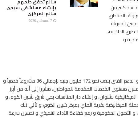
سالم تحقق حلمهم
 عدد كبير من
بإنشاء مستشفى سيدى
سالم المركزى
ترلوك بالمناطق
7 أغسطس، 2026
حسين السيولة
لطرق الداخلية،
صادية و
أضاف «الغريب»أن استثمارات قطاع الإدارة المحلية و الدعم الفني بلغت نحو 172 مليون جنيه بإجمالي 36 مشروعاً خدمياً و
حسين مستوى الخدمات المقدمة للمواطنين، مشيرا إلى أنه من أبرز
لميكانيكية بشنوان، و إنشاء دار المناسبات بحي شرق شبين الكوم، و
حملة الميكانيكية بقرية الماي بمركز شبين الكوم، و تأتي تلك
و الأصول الحكومية و رفع كفاءة الأداء التنفيذي و تحسين سرعة