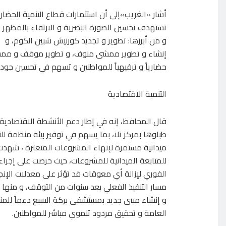
تستهدف تحسين الصورة البصرية و الارتقاء بالمظهر 
و من أبرزها: تطوير و تجديد كورنيش شبين الكوم، و
إنشاء و تطوير ممشى منوف، و تطوير موقف و ممشى 
حضارياً و ترفيهياً للمواطنين و تسهم في تحسين جودة
التنمية الاقتصادية
قال المحافظ، إنه في إطار دعم الأنشطة الاقتصادية 
طبلوها بمركز تلا، بما يسهم في توفير بيئة منظمة لل
للمتابعة الميدانية للمشروعات، حيث حرصت على إجراء 
الفوري لإزالة أي معوقات قد تؤثر على معدلات الإن
مسار التنفيذ الفعلي بعد سنوات من التوقف، و منها
و إنشاء مبنى جديد بمستشفى بركة السبع دعماً للمن
العامة و تحقيق مردود تنموي مباشر للمواطنين.