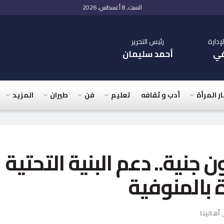
السبت, 8 أغسطس, 2026
دارة
رئيس التحرير
في
أحمد سليمان
ار المرأة
أدب و ثقافه
تعليم
فن
طيران
المزيد
رات 862 مليون جنية.. دعم البنية التحتية
 بالمنوفية
أهالينا