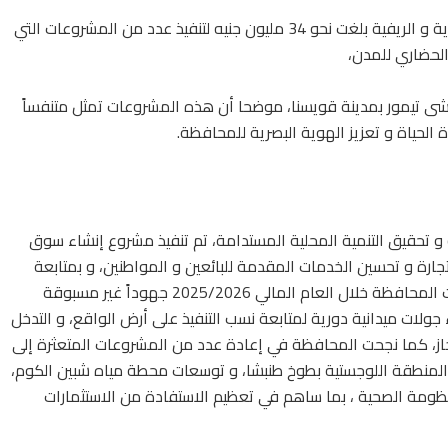
أشار «الغريب»إلى أن استثمارات قطاع التنمية الحضارية و الريفية بلغت نحو 34 مليون جنيه لتنفيذ عدد من المشروعات التي
الحضاري للمدن،
تيمور بمدينة قويسنا، موضحا أن هذه المشروعات تمثل متنفساً
 الحياة و تعزيز الهوية البصرية للمحافظة.
و تحقيق التنمية المحلية المستدامة، تم تنفيذ مشروع إنشاء سوق
تجارة و تحسين الخدمات المقدمة للبائعين و المواطنين، و بمتابعة
ميدانية مستمرة لإنهاء المشروعات المتعثرة ، شهدت المحافظة خلال العام المالي 2025/2026 جهوداً غير مسبوقة
جولات ميدانية دورية لمتابعة نسب التنفيذ على أرض الواقع، و التدخل
جاز، كما نجحت المحافظة في إعادة عدد من المشروعات المتعثرة إلى
 المنطقة اللوجستية بطوخ طنبشا، و توسعات محطة مياه شبين الكوم،
ظومة الصحية ، بما ساهم في تعظيم الاستفادة من الاستثمارات