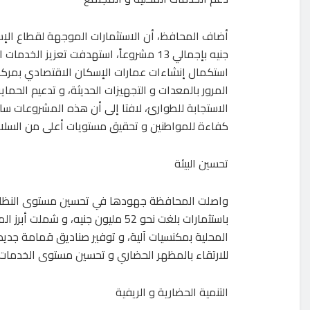
جنيه بإجمالي 13 مشروعاً، استهدفت تعزيز الخدمات الأساسية و تحسين مستوى المرافق العامة، و من أهم المشروعات:
استكمال إنشاءات عمارات الإسكان الاقتصادي بمركزي 
المرور بالمعدات و التجهيزات الحديثة، و تدعيم الحماي
الاستجابة للطوارئ، لافتا إلى أن هذه المشروعات سا
كفاءة للمواطنين و تحقيق مستويات أعلى من السلام
تحسين البيئة
واصلت المحافظة جهودها في تحسين مستوى النظافة 
باستثمارات بلغت نحو 52 مليون جنيه،
المحلية بمكنسيات آلية، و توفير صناديق قمامة جد
للارتقاء بالمظهر الحضاري و تحسين مستوى الخدمات ا
التنمية الحضارية و الريفية