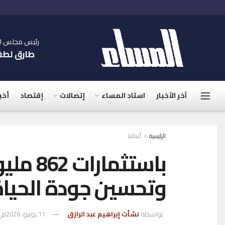
رئيس مجلس الإ
طارق لط
آخر الأخبار
استاد المساء
إتصالات
إقتصاد
أخب
الرئيسية
أهالينا
باستثما
وتحسين جودة الحياة
بواسطة
نشأت إبراهيم عبد الرازق
11 يونيو، 2026
في