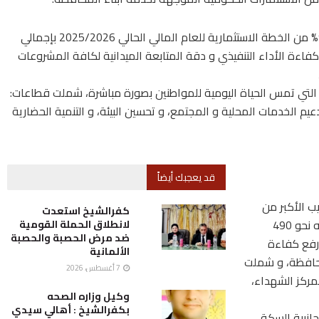
نجحت المحافظة في تحقيق نسبة تنفيذ بلغت نحو 97% من الخطة الاستثمارية للعام المالي الحالي 2025/2026 بإجمالي
 هو ما يعكس كفاءة الأداء التنفيذي و دقة المتابعة الميدانية لكافة المشروعات
 التي تمس الحياة اليومية للمواطنين بصورة مباشرة، شملت قطاعات:
دعيم الخدمات المحلية و المجتمع، و تحسين البيئة، و التنمية الحضارية
قد يعجبك أيضاً
ب الأكبر من
كفرالشيخ استعدت
استثمارات الخطة، حيث بلغت الاعتمادات المخصصة له نحو 490
لانطلاق الحملة القومية
ضد مرض الحصبة والحصبة
عاً للرصف و رفع كفاءة
الألمانية
محافظة، و شملت
7 أغسطس، 2026
مركز الشهداء،
وكيل وزاره الصحه
بكفرالشيخ : أهالي سيدي
ق جانبية السكة