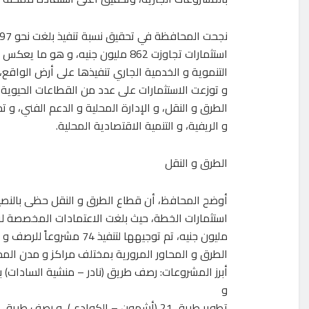
استثمارات تجاوزت 862 مليون جنيه، و
التنموية و الخدمية الجاري تنفيذها على أرض الواقع،
و توزعت الاستثمارات على عدد من القطاعات الحيوية
الطرق و النقل، و الإدارة المحلية و الدعم الفني، و ت
و الريفية، و التنمية الاقتصادية المحلية.
الطرق و النقل
أوضح المحافظ، أن قطاع الطرق و النقل حظى بالنصي
مليون جنيه، تم توجيهها لتنفيذ 74 مشرو
الطرق و المحاور المرورية بمختلف مراكز و مدن ال
أبرز المشروعات: رصف طريق (نادر – منشية السادات) ب
و
تطوير طريق 21 (أشمون – الكوادي)، و رصف طري