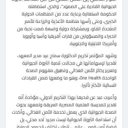
الحيوانية القادرة على الصمود”، والذي استضافته
الحكومة السنغالية برعاية عدد من المنظمات الدولية
الكبرى، وعلى رأسها منظمة الأغذية والزراعة للأمم
المتحدة الفاو، وبمشاركة دولية واسعة ضمت نخبة من
الخبراء والمسؤولين من قارات أفريقيا وآسيا وأوروبا
وأمريكا اللاتينية والجنوبية.
وشهد المؤتمر تكريم الدكتورة سماح عيد مدير المعهد،
تقديرا لإسهاماتها في مجالات تنمية الثروة الحيوانية
وتعزيز ركائز الأمن الغذائي وتطبيق مفهوم الصحة
الواحدة One Health، وهو ما وضعها ضمن القيادات
النسائية الأكثر تأثيرا.
وأعربت عيد عن فخرها بهذا التكريم الدولي، مؤكدة أنه
تقدير للمدرسة العلمية المصرية العريقة ولمعهد بحوث
الصحة الحيوانية الذي يعمل لخدمة الأمن الغذائي. وأكدت
أن استدامة الثروة الحيوانية ليست مجرد تحد محلي، بل
قضية أمن قومي عالمي تتطلب تكاتف الجهود الدولية