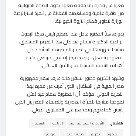
معربا عن فخره بما حققه معهد بحوث الصحة الحيوانية
من طفرة علمية ومساهمته الفعالة في تنفيذ استراتيجية
الوزارة لتطوير قطاع الثروة الحيوانية.
بدوره، هنأ الدكتور عادل عبد العظيم رئيس مركز البحوث
الزراعية الدكتورة سماح عيد على هذا التكريم المستحق،
مشيدا بجهودها في تطوير المنظومة البحثية داخل
المعهد وتفعيل دوره كمركز إقليمي مرجعي يخدم
أهداف التنمية المستدامة والأمن الغذائي.
وشهد التكريم حضور السفير خالد عارف سفير جمهورية
مصر العربية في السنغال، الذي أعرب عن فخره بهذا
التكريم الدولي، مؤكدا أن الدكتورة سماح عيد تمثل
نموذجا مشرفا للمرأة المصرية وللعلماء المصريين الذين
يثبتون كفاءتهم وتميزهم على المستوى الدولي.
هاشتاج:
الثروة ه الحيوانية انيه
الزراعه
السنغال
الصمود
تكريم
صحه الحيوان
مؤتمر