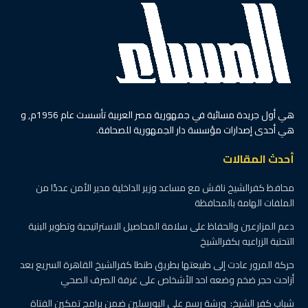
هي أول جريدة مسائية في جمهورية مصر العربية تأسست عام 1956م, و
هي أحدى إصدارات مؤسسة دار الجمهورية للصحافة.
أحدث المقالات
محافظ كفرالشيخ ناقش مع مساعد وزير الداخلية مدير الأمن عددًا من
الملفات الهامة بالمحافظة
دعم المزارعين والحفاظ على سلامة المحاصيل الاستراتيجية وتطوير البنية
التحتية الزراعيه بكفرالشيخ
حركة المرور عادت إلى طبيعتها بطريق طنطا كفرالشيخ القاهرة السريع بعد
أزاحت حجر ضخم وضعه احد الأشخاص على غرفة الصرف الصحي
شباب كفر الشيخ: ورشة رسم على البورسلين ضمن برامج تمكين الفتاة