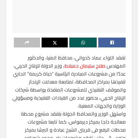
تفقد اللواء عماد كدواني، محافظ المنيا، والدكتور
المهندس
صلاح سليمان جمبلاط
، وزير الدولة للإنتاج الحربي،
عددًا من مشروعات المبادرة الرئاسية “حياة كريمة” الجاري
تنفيذها بمراكز المحافظة، لمتابعة معدلات الإنجاز
والموقف التنفيذي للمشروعات المنفذة بواسطة شركات
الإنتاج الحربي، بحضور عدد من القيادات التنفيذية ومسؤولي
الوزارة والجهات المعنية.
واستهل الوزير والمحافظ الجولة بتفقد مشروع محطة
معالجة دلجا بمركز ديرمواس، كما تابعا مشروعات
محطات الرفع فى قريتى الشيخ عبادة و البرشا بمركز
ملوي، إلى جانب تفقد مشروعات بني محمد شعراوي