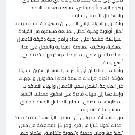
وكوم الزهير بأبوقرقاص، لمتابعة معدلات التنفيذ
واستكمال الأعمال الجارية.
وأكد وزير الدولة للإنتاج الحربي أن مشروعات “حياة كريمة”
تمثل أولوية وطنية تحظى بمتابعة مستمرة من القيادة
السياسية، مشددًا على إعداد برامج زمنية دقيقة للأعمال
المتبقية، وتكثيف المتابعة الميدانية والعمل على مدار
الساعة للانتهاء من المشروعات ودخولها الخدمة في
أسرع وقت.
وأضاف جمبلاط أن أي تأخير في التنفيذ لن يكون مقبولًا،
مؤكدًا اتخاذ إجراءات حاسمة تجاه المقاولين والجهات
غير الملتزمة، تشمل سحب الأعمال وإنهاء التعاقدات
وإسنادها إلى جهات قادرة على تحقيق معدلات التنفيذ
المطلوبة، بما يضمن الالتزام بالجداول الزمنية وتحقيق
المستهدفات التنموية.
من جانبه، أكد كدواني أن المبادرة الرئاسية “حياة كريمة”
أحدثت تحولًا كبيرًا في قرى ومراكز المحافظة من خلال
تنفيذ مشروعات خدمية وتنموية متكاملة، استفاد منها