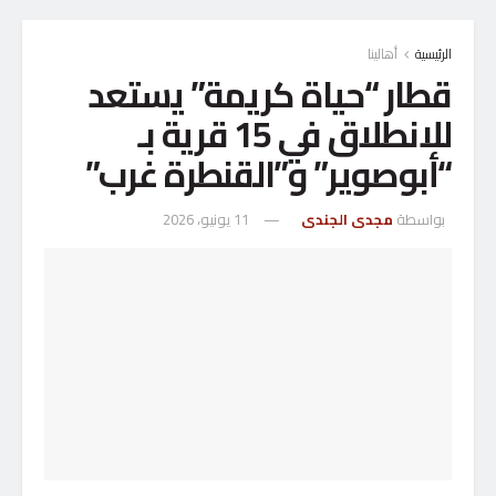
الرئيسية
أهالينا
قطار “حياة كريمة” يستعد
للانطلاق في 15 قرية بـ
“أبوصوير” و”القنطرة غرب”
بواسطة
مجدى الجندى
11 يونيو، 2026