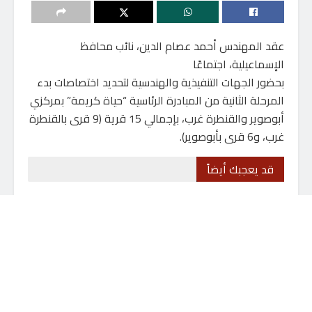
عقد المهندس أحمد عصام الدين، نائب محافظ
الإسماعيلية، اجتماعًا
بحضور الجهات التنفيذية والهندسية لتحديد اختصاصات بدء
المرحلة الثانية من المبادرة الرئاسية “حياة كريمة” بمركزي
أبوصوير والقنطرة غرب، بإجمالي 15 قرية (9 قرى بالقنطرة
غرب، و6 قرى بأبوصوير).
قد يعجبك أيضاً
نجمة كفر الشيخ الصاعده روضة إبراهيم
تحصد فضية بطولة الجمهورية لتنس
الطاولة بإستاد القاهرة
8 أغسطس، 2026
رئيسة مركز بيلا تتابع سير العمل بالمركز
التكنولوجى
8 أغسطس، 2026