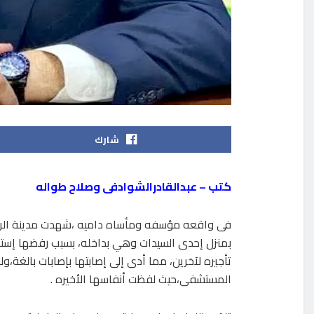
شارك
كتب – عبدالقادرالشوادفى وصلاح طواله
فى واقعه مؤسفه ومأساه داميه ،شهدت مدينة الريا
بمنزل إحدى السيدات وهي بداخله، بسبب رفضها إستمر
تأجيره لآخرين، مما أدى إلى إصابتها بإصابات بالغة،
المستشفى،حيث لفظت أنفاسها الأخيره .