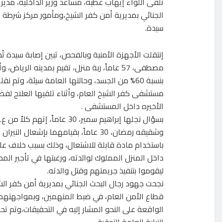
تلقى اللواء إيهاب عطية، مساعد وزير الداخلية، مدير
الجنائي بمديرية أمن كفر الشيخ،ومأمور مركز شرطة ال
سيدة.
إنتقلت الأجهزة الأمنية وبالفحص، تبين إصابة سيدة ت
مصطفى، 57 عاماً، ربة منزل، تقيم بمدينه الرياض
بنسبة 60% من الجسد، وحالتها العامة سيئة، وتم نقل
مستشفى كفر الشيخ العام، وأثناء تلقيها العلاج لف
الأخيره داخل المستشفى .
وشقيقه رمضان، 30 عاماً، بقيامهما بإشعال الني
باستخدام مادة قابلة للاشتعال، وذلك بسبب خلاف على
داخل المنزل المملوك لوالدته، ورغبتها في تأجير المح
ليقوموا بتنفيذ جريمتهم وقتل والدته.
نجحت جهود رجال البحث الجنائي بمديرية أمن كفر الش
قطاع الأمن العام، في ضبط المتهمين، وبمواجهتهما ب