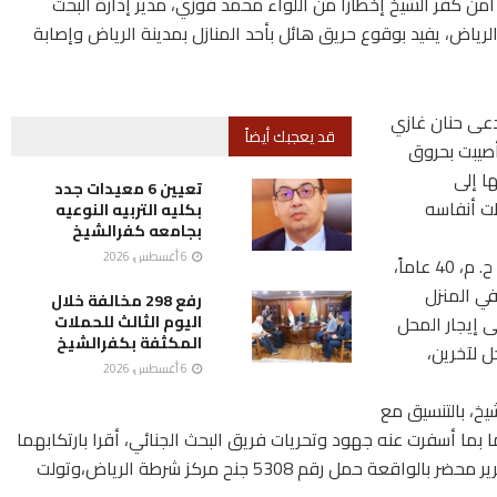
 أمن كفر الشيخ إخطارا من اللواء محمد فوزي، مدير إدارة البحث
رياض، يفيد بوقوع حريق هائل بأحد المنازل بمدينة الرياض وإصابة
ُدعى حنان غازي
قد يعجبك أيضاً
، وأصيبت بحروق
ها إلى
تعيين 6 معيدات جدد
ظت أنفاسه
بكليه التربيه النوعيه
بجامعه كفرالشيخ
6 أغسطس، 2026
بسؤال نجلها إبراهيم سمير، 30 عاماً، إتهم كلاً من ع. ح. م، 40 عاماً،
ران في المنزل
رفع 298 مخالفة خلال
 إيجار المحل
اليوم الثالث للحملات
المكثفة بكفرالشيخ
ل لآخرين،
6 أغسطس، 2026
يخ، بالتنسيق مع
ما أسفرت عنه جهود وتحريات فريق البحث الجنائي، أقرا بارتكابهما
الواقعة على النحو المشار إليه في التحقيقات،وتم تحرير محضر بالواقعة حمل رقم 5308 جنح مركز شرطة الرياض،وتولت