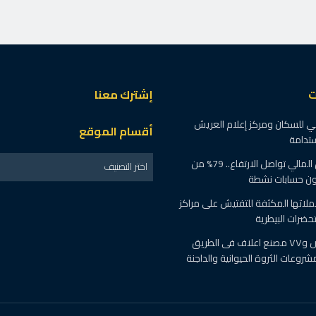
ت
إشترك معنا
ي للسكان ومركز إعلام العريش
أقسام الموقع
ستدامة
معدلات الشمول المالي تواصل الارتفاع.. 79% من
اختر التصنيف
ون حسابات نشطة
حملاتها المكثفة للتفتيش على مراكز
حضرات البيطرية
“الزراعة” ٧٠٠ ترخيص و٧٧ مصنع اعلاف فى الطريق
روعات الثروة الحيوانية والداجنة