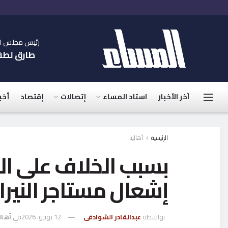
رئيس مجلس الإ
طارق لط
آخر الأخبار
استاد المساء
إتصالات
إقتصاد
أخب
الرئيسية
أهالينا
بسبب الخلاف على ال
إشعال مستاجر النيران
بواسطة
عبدالقادر الشوادفى
12 يونيو، 2026
في
أهال