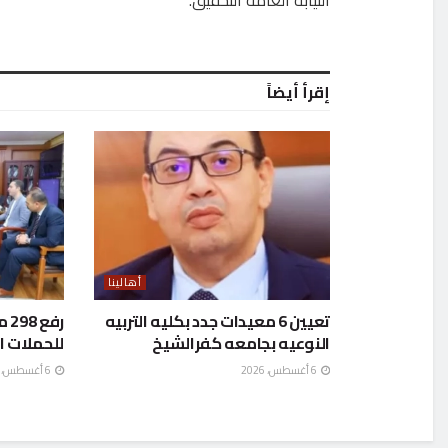
النيابة العامة التحقيق.
إقرأ أيضاً
أهالينا
تعيين 6 معيدات جدد بكليه التربيه
رف
النوعيه بجامعه كفرالشيخ
للحملات ا
6 أغسطس، 2026
6 أغسطس، 2026