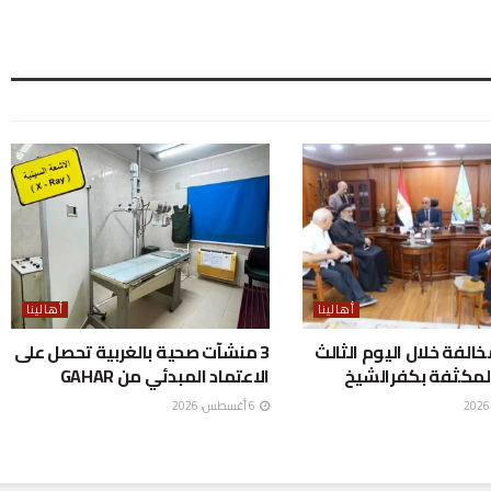
أهالينا
أهالينا
ع 298 مخالفة خلال اليوم الثالث
3 منشآت صحية بالغربية تحصل على
لمكثفة بكفرالشيخ
الاعتماد المبدئي من GAHAR
6 أغسطس، 2026