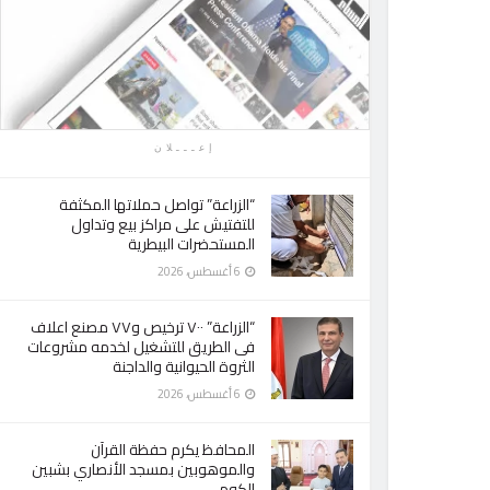
إعـــلان
“الزراعة” تواصل حملاتها المكثفة
للتفتيش على مراكز بيع وتداول
المستحضرات البيطرية
6 أغسطس، 2026
“الزراعة” ٧٠٠ ترخيص و٧٧ مصنع اعلاف
فى الطريق للتشغيل لخدمه مشروعات
الثروة الحيوانية والداجنة
6 أغسطس، 2026
المحافظ يكرم حفظة القرآن
والموهوبين بمسجد الأنصاري بشبين
الكوم