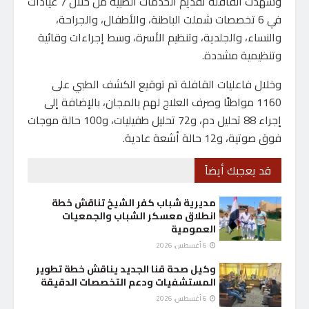
وشهدت القافلة تقديم الخدمات الطبية من خلال 7 عيادات
في 6 تخصصات شملت الباطنة، والأطفال، والجراحة،
والنساء، والجلدية، وتنظيم الأسرة، وسط إجراءات وقائية
وتنظيمية مشددة.
وخلال فاعليات القافلة تم توقيع الكشف الطبي على
1160 مواطنًا وصرف العلاج لهم بالمجان، بالإضافة إلى
إجراء 88 تحليل دم، و72 تحليل طفيليات، و100 حالة موجات
فوق صوتية، و12 حالة أشعة عادية.
قد يعجبك أيضاً
مديرية شباب كفر الشيخ تناقش خطة
انطلاق معسكر الشباب والجمعيات
العمومية
6 أغسطس، 2026
وكيل صحة قنا الجديد يناقش خطة تطوير
المستشفيات ودعم التخصصات الدقيقة
6 أغسطس، 2026