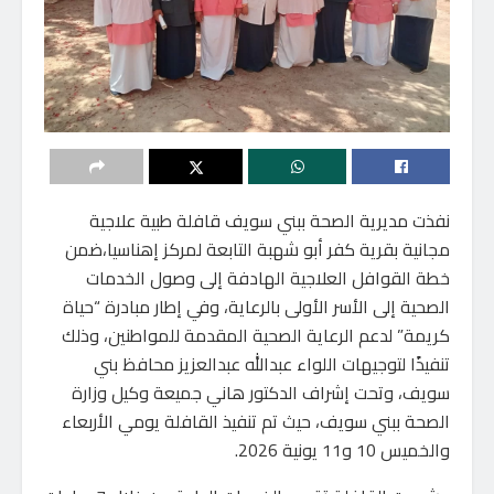
نفذت مديرية الصحة ببني سويف قافلة طبية علاجية
مجانية بقرية كفر أبو شهبة التابعة لمركز إهناسيا،ضمن
خطة القوافل العلاجية الهادفة إلى وصول الخدمات
الصحية إلى الأسر الأولى بالرعاية، وفي إطار مبادرة “حياة
كريمة” لدعم الرعاية الصحية المقدمة للمواطنين، وذلك
تنفيذًا لتوجيهات اللواء عبدالله عبدالعزيز محافظ بني
سويف، وتحت إشراف الدكتور هاني جميعة وكيل وزارة
الصحة ببني سويف، حيث تم تنفيذ القافلة يومي الأربعاء
والخميس 10 و11 يونية 2026.