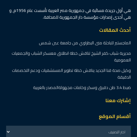
هي أول جريدة مسائية في جمهورية مصر العربية تأسست عام 1956م, و
هي أحدى إصدارات مؤسسة دار الجمهورية للصحافة.
أحدث المقالات
الماجستير للباحثة منى البطراوي من جامعة عين شمس
مديرية شباب كفر الشيخ تناقش خطة انطلاق معسكر الشباب والجمعيات
العمومية
وكيل صحة قنا الجديد يناقش خطة تطوير المستشفيات ودعم التخصصات
الدقيقة
ضبط 3.4 طن دقيق وسكر وخامات مجهولةالمصدر بالغربية
إشترك معنا
أقسام الموقع