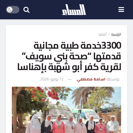
الرئيسية
أهالينا
3300خدمة طبية مجانية
قدمتها “صحة بني سويف”
لقرية كفر أبو شهبة بإهناسا
بواسطة
اسامة مصطفي
12 يونيو، 2026