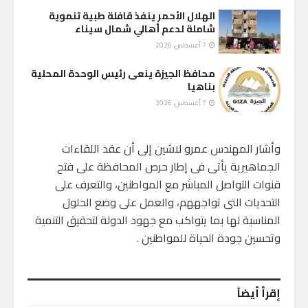
الهلال الأحمر ينفذ قافلة طبية تنموية
شاملة لدعم أهالي شمال سيناء
7 أغسطس، 2026
محافظ الجيزة ينعى رئيس الوحدة المحلية
بناهيا
7 أغسطس، 2026
وأشار المهندس عمرو لاشين إلى أن عقد اللقاءات
الجماهيرية يأتى فى إطار حرص المحافظة على فتح
قنوات التواصل المباشر مع المواطنين، والتعرف على
التحديات التى تواجههم، والعمل على وضع الحلول
المناسبة لها بما يتواكب مع جهود الدولة لتحقيق التنمية
وتحسين جودة الحياة للمواطنين .
إقرأ أيضاً