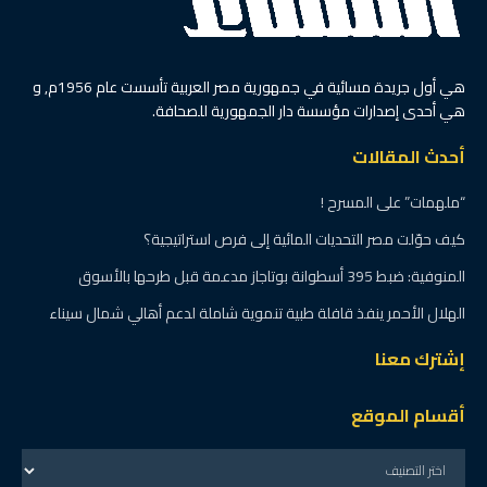
هي أول جريدة مسائية في جمهورية مصر العربية تأسست عام 1956م, و
هي أحدى إصدارات مؤسسة دار الجمهورية للصحافة.
أحدث المقالات
“ملهمات” على المسرح !
كيف حوّلت مصر التحديات المائية إلى فرص استراتيجية؟
المنوفية: ضبط 395 أسطوانة بوتاجاز مدعمة قبل طرحها بالأسوق
الهلال الأحمر ينفذ قافلة طبية تنموية شاملة لدعم أهالي شمال سيناء
إشترك معنا
أقسام الموقع