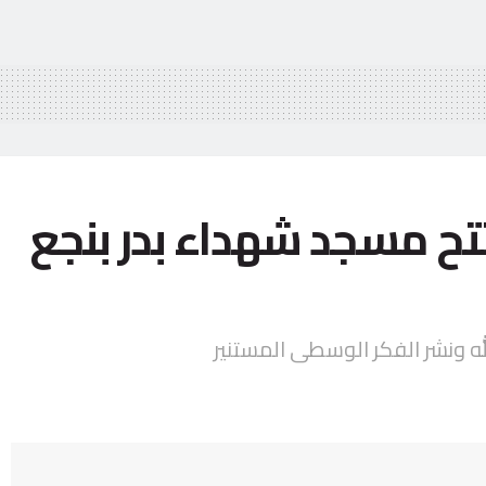
تح مسجد شهداء بدر بنجع
له ونشر الفكر الوسطى المستنير