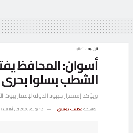
الرئيسية
أهالينا
أسوان: المحافظ يفت
الشطب بسلوا بحرى
ويؤكد إستمرار جهود الدولة لإعمار بيوت ال
بواسطة
عصمت توفيق
12 يونيو، 2026
في
أهالينا