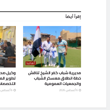
إقرأ أيضاً
أهالينا
مديرية شباب كفر الشيخ تناقش
وكيل صحة 
خطة انطلاق معسكر الشباب
تطوير ال
والجمعيات العمومية
التخصصات
6 أغسطس، 2026
6 أغسطس، 2026