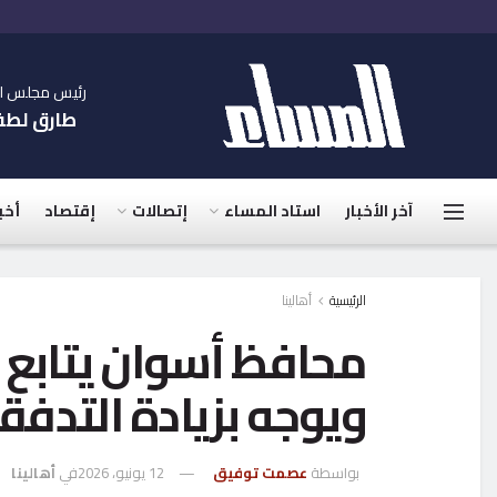
رئيس مجلس الإ
طارق لط
آخر الأخبار
استاد المساء
إتصالات
إقتصاد
أخب
الرئيسية
أهالينا
محافظ أسوان يتابع
ويوجه بزيادة التدف
بواسطة
عصمت توفيق
12 يونيو، 2026
في
أهالينا