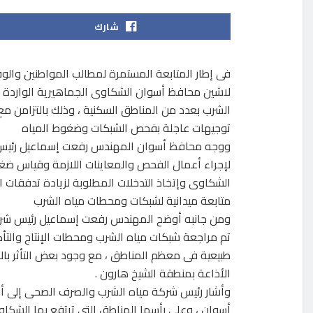
شارك
فى إطار المتابعة المستمرة لمطالب المواطنين وا
لاشين محافظ أسوان الشكاوى الجماهيرية الواردة 
الشرب بعدد من المناطق السكنية ، وذلك بالتزامن مع
توجيهات عاجلة بفحص الشبكات وضغوط المياه
ووجه محافظ أسوان المهندس رفعت إسماعيل رئيس 
لإجراء أعمال الفحص والمعاينات اللازمة وقياس ضغو
الشكاوى وإتخاذ التدخلات المطلوبة لزيادة تدفقات 
متابعة ميدانية لشبكات ومحطات مياه الشرب
ومن جانبه أوضح المهندس رفعت إسماعيل رئيس شركة
تم مراجعة شبكات مياه الشرب ومحطات الإنتاج والتأ
طبيعية فى معظم المناطق ، مع وجود بعض التأثر بالأد
الأذاعة بمنطقة الشيخ هارون .
وأشار رئيس شركة مياه الشرب والصرف الصحى إلى أنه
أسوان ، وعلى رأسها المناطق التى ترتفع بها الشكا