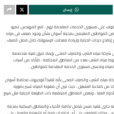
إرسال
لوقوف على مستوى الخدمات المقدمة لهم ، تابع المهندس عمرو
من المواطنين المقيمين بمدينة أسوان بشأن وجود ضعف فى مياه
 إرتفاع درجات الحرارة وزيادة معدلات الإستهلاك خلال فصل الصيف .
شركة مياه الشرب والصرف الصحى بإيفاد فرق فنية متخصصة
ط مياه الشرب بعدد من المناطق المختلفة ، للتأكد من أسباب
المياه وتحسين مستوى الخدمة المقدمة للمواطنين .
 مياه الشرب والصرف الصحى بأنه تنفيذاً لتوجيهات محافظ أسوان
كد من كفاءة التشغيل ، حيث تبين أن ضغوط المياه تسير بصورة
وار العليا ، وبعض المناطق المرتفعة ذات الطبيعة الجبلية مثل مربع
 جارى تنفيذ مسح شامل لكافة الأحياء والمناطق السكنية بمدينة
وى ، وذلك للوقوف على أى احتياجات فنية أو تشغيلية والعمل على