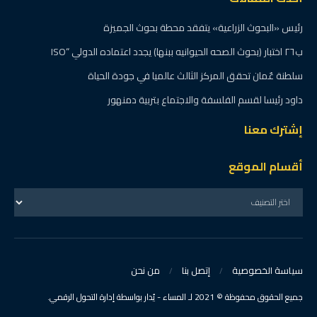
رئيس «البحوث الزراعية» يتفقد محطة بحوث الجميزة
ب٢٦ اختبار (بحوث الصحه الحيوانيه ببنها) يجدد اعتماده الدولي “ISO
سلطنة عٌمان تحقق المركز الثالث عالميا في جودة الحياة
داود رئيسا لقسم الفلسفة والاجتماع بتربية دمنهور
إشترك معنا
أقسام الموقع
سياسة الخصوصية
إتصل بنا
من نحن
جميع الحقوق محفوظة © 2021 لـ المساء - يُدار بواسطة إدارة التحول الرقمي.