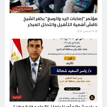
الصحة والسكان
مؤتمر “إصابات اليد والرسغ” بكفر الشيخ
ناقش أهمية التأهيل والتدخل المبكر
8 أغسطس، 2026
أهالينا
د. ياسر شحاته أمينا عاما لـ “اتحاد حكاية وطن”