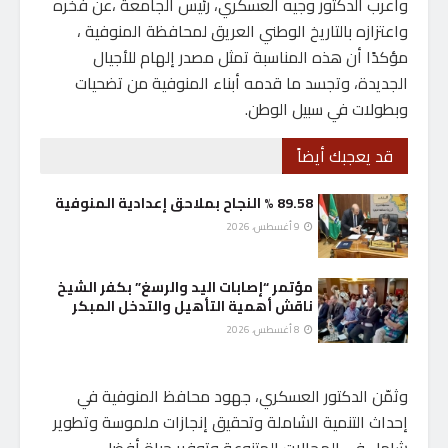
وأعرب الدكتور وجيه العسكري، رئيس الجامعة ،عن فخره
واعتزازه بالتاريخ الوطني العريق لمحافظة المنوفية ،
مؤكدًا أن هذه المناسبة تمثل مصدر إلهام للأجيال
الجديدة، وتجسد ما قدمه أبناء المنوفية من تضحيات
وبطولات في سبيل الوطن.
قد يعجبك أيضاً
89.58 % النجاح بملاحق إعدادية المنوفية
9 أغسطس، 2026
مؤتمر “إصابات اليد والرسغ” بكفر الشيخ
ناقش أهمية التأهيل والتدخل المبكر
8 أغسطس، 2026
وثمّن الدكتور العسكري، جهود محافظ المنوفية في
إحداث التنمية الشاملة وتحقيق إنجازات ملموسة وتطوير
شامل في المجالات المتنوعة وتوفير حياة أفضل