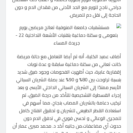
جراحي ناجح للورم مع الحد الأدنى من فقدان الدم و دون
الحاجة إلى نقل دم للمريض.
أضاف عميد الكلية، أنه تم أيضا التعامل مع حالة مريضة
كانت تعاني من سكتة دماغية سابقة و عدة نوبات
إقفارية عابرة، حيث أظهرت الفحوصات وجود ضيق شديد
بنسبة تراوحت بين 80% و 90% عند بصلة الشريان السباتي
الأيسر ممتدًا إلى الشريان السباتي الداخلي الأيسر، و بعد
إجراء القسطرة التشخيصية للتأكد من درجة الضيق، تم
تركيب دعامة بالشريان المصاب بنجاح، مما أسهم في
استعادة القطر الطبيعي للشريان و تحقيق انفتاح كامل
للمجرى الوعائي و تحسن فوري في تدفق الدم دون
حدوث أي مضاعفات.من جانبه أكد د. محمد صبرى عمار أن