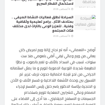
لاستكمال القطار السريع
6 أغسطس، 2026
السياحة تطلق فعاليات النشاط الصيفى ..
بمتاحف الآثار.. برامج تعليمية وثقافية
وفنية.. لتعزيز الوعى بالتراث لدى مختلف
فئات المجتمع
6 أغسطس، 2026
أوضح «النعمانى» أنه تم نجاح إزالة ورم لمريض كان
يعاني من ورم وعائي ليفي أنفي بلعومي منذ ست
سنوات، تسبب في انسداد بالأنف و تغير بالصوت، و نظرًا
للطبيعة شديدة التوعية الدموية للورم و ما يمثل استئصاله
الجراحي من تحدٍ نتيجة احتمالية حدوث نزيف غزير، تم
التنسيق بين وحدة الأشعة التداخلية و قسم الأنف و الأذن
و الحنجرة برئاسة الدكتور ياسر خليل رئيس القسم لإجراء
انصمام وعائي للشرايين المغذية للورم باستخدام
الجسيمات و الاسفنج الجيلاتيني ، ما أدى إلى القضاء على
التروية الدموية للورم بصورة كاملة، و أعقب ذلك استئصال