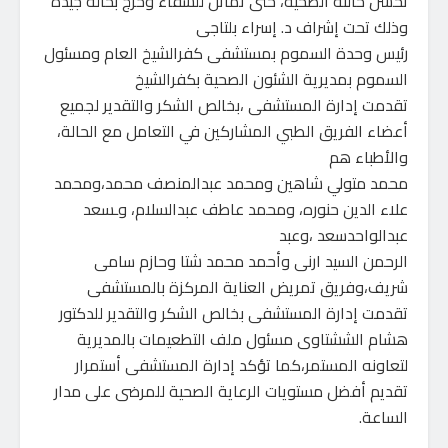
تحسن حالته الصحية، حتى تماثل للشفاء وخرج بحالة جيدة
وذلك تحت إشراف د. إسراء بلتاجى
رئيس وحدة السموم بمستشفى كفرالشيخ العام ومسئول
السموم بمديرية الشئون الصحية بكفرالشيخ
تقدمت إدارة المستشفى ،بخالص الشكر والتقدير لجميع
أعضاء الفريق الطبي المشاركين في التعامل مع الحالة،
والأطباء هم
محمد متولي شاهين ومحمد عبدالمنصف محمد،ومحمد
علاء الدين حنوره، ومحمد عاطف عبدالسلام، وـسعد
عبدالواحدسعد ،وعبد
الرحمن السيد ارنى وأحمد محمد شتا وحازم سامى
شريف،وفريق تمريض العناية المركزة بالمستشفى
تقدمت إدارة المستشفى بخالص الشكر والتقدير للدكتور
هشام الششتاوى مسئول ملف التطعيمات بالمديرية
لتعاونه المستمر،كما تؤكد إدارة المستشفى أستمرار
تقديم أفضل مستويات الرعاية الصحية للمرضى على مدار
الساعة.