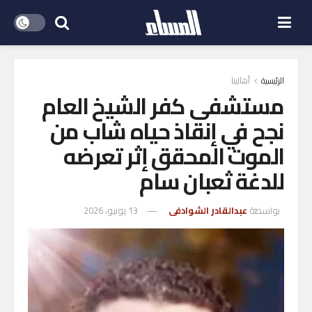
الرئيسية
أهالينا
مستشفى كفر الشيخ العام
نجح في إنقاذ حياه شاب من
الموت المحقق إثر تعرضه
للدغة ثعبان سام
بواسطة
عبدالقادر الشوادفى
13 يونيو، 2026