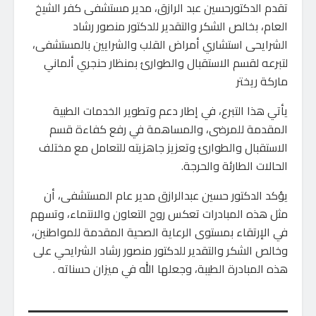
تقدم الدكتورحسين عبد الرازق، مدير مستشفى كفر الشيخ
العام، بخالص الشكر والتقدير للدكتور منصور رشاد
الشرايحى استشاري أمراض القلب والشرايين بالمستشفى،
لتبرعه لقسم الاستقبال والطوارئ بمنظار حنجري ألماني
ماركة ريختر
يأتي هذا التبرع، في إطار دعم وتطوير الخدمات الطبية
المقدمة للمرضى، والمساهمة في رفع كفاءة قسم
الاستقبال والطوارئ وتعزيز جاهزيته للتعامل مع مختلف
الحالات الطارئة والحرجة.
يؤكد الدكتور حسين عبدالرازق مدير عام المستشفى، أن
مثل هذه المبادرات تعكس روح التعاون والانتماء، وتسهم
في الإرتقاء بمستوى الرعاية الصحية المقدمة للمواطنين،
وخالص الشكر والتقدير للدكتور منصور رشاد الشرايحي على
هذه المبادرة الطيبة، وجعلها الله في ميزان حسناته .