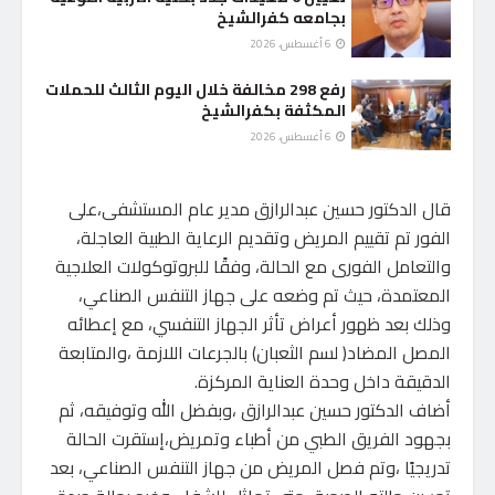
بجامعه كفرالشيخ
6 أغسطس، 2026
رفع 298 مخالفة خلال اليوم الثالث للحملات
المكثفة بكفرالشيخ
6 أغسطس، 2026
قال الدكتور حسين عبدالرازق مدير عام المستشفى،على
الفور تم تقييم المريض وتقديم الرعاية الطبية العاجلة،
والتعامل الفورى مع الحالة، وفقًا للبروتوكولات العلاجية
المعتمدة، حيث تم وضعه على جهاز التنفس الصناعي،
وذلك بعد ظهور أعراض تأثر الجهاز التنفسي، مع إعطائه
المصل المضاد( لسم الثعبان) بالجرعات اللازمة ،والمتابعة
الدقيقة داخل وحدة العناية المركزة.
أضاف الدكتور حسين عبدالرازق ،وبفضل الله وتوفيقه، ثم
بجهود الفريق الطبي من أطباء وتمريض،إستقرت الحالة
تدريجيًا ،وتم فصل المريض من جهاز التنفس الصناعي، بعد