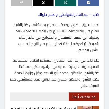
كتب – عبدالقادرالشوادفى وصلاح طواله
نجح الفريق الطبي بوحدة السموم بمستشفى كفرالشيخ
العام في إنقاذ حياة شاب يبلغ من العمر 18 عامًا، ،بعد
وصوله إلى قسم الاستقبال والطوارئ في حالة إعياء
شديدة إثر تعرضه للدغة ثعبان سام من النوع المسبب
للشلل العصبي.
جاء ذلك فى إطار ثمار التعاون المستمر لتطوير المنظومه
الصحيه ،وتحت رعاية المهندس إبراهيم مكى محافظ
كفرالشيخ، والدكتور محمد أبو السعد وكيل وزارة الصحة
بكفر الشيخ، والدكتور حسين عبد الرازق مدير مستشفى كفر
الشيخ العام
قد يعجبك أيضاً
تعيين 6 معيدات جدد بكليه التربيه النوعيه