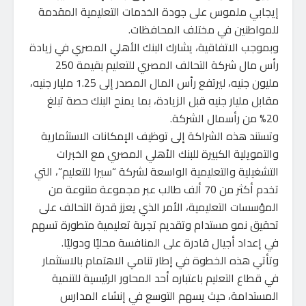
إيجابي ملموس على جودة الخدمات التعليمية المقدمة
للمواطنين في مختلف المحافظات.
وبموجب الاتفاقية، يشارك البنك الأهلي المصري في زيادة
رأس مال شركة التحالف المصري للتعليم بقيمة 250
مليون جنيه، ليرتفع رأس المال المصدر إلى 1.25 مليار جنيه،
مقابل مليار جنيه قبل الزيادة، بما يمنح البنك حصة تبلغ
20% من رأسمال الشركة.
وتستند هذه الشراكة إلى توظيف الإمكانات الاستثمارية
والتمويلية الكبيرة للبنك الأهلي المصري مع الخبرات
التشغيلية والتعليمية الواسعة لشركة “سيرا للتعليم”، التي
تخدم أكثر من 70 ألف طالب عبر مجموعة متنوعة من
المؤسسات التعليمية، الأمر الذي يعزز قدرة التحالف على
تحقيق نمو مستدام وتقديم تجربة تعليمية متطورة تسهم
في إعداد أجيال قادرة على المنافسة محليًا ودوليًا.
وتأتي هذه الخطوة في إطار تنامي الاهتمام بالاستثمار
في قطاع التعليم باعتباره أحد المحاور الرئيسية للتنمية
المستدامة، حيث يسهم التوسع في إنشاء المدارس