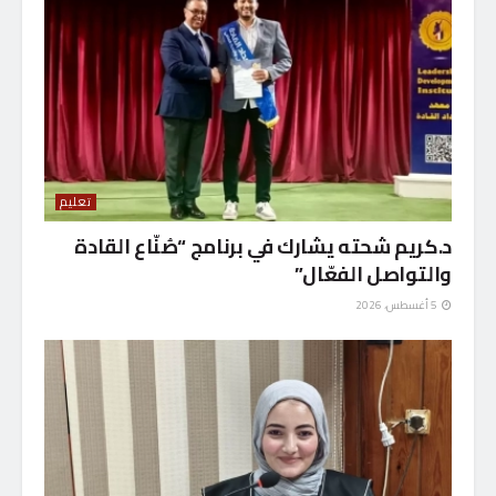
تعليم
د.كريم شحته يشارك في برنامج “صُنّاع القادة
والتواصل الفعّال”
5 أغسطس، 2026