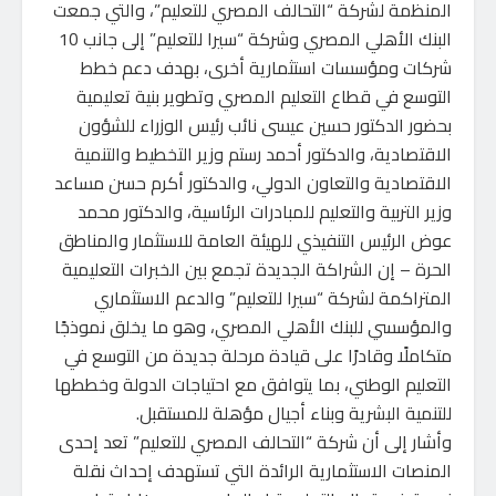
المنظمة لشركة “التحالف المصري للتعليم”، والتي جمعت
البنك الأهلي المصري وشركة “سيرا للتعليم” إلى جانب 10
شركات ومؤسسات استثمارية أخرى، بهدف دعم خطط
التوسع في قطاع التعليم المصري وتطوير بنية تعليمية
بحضور الدكتور حسين عيسى نائب رئيس الوزراء للشؤون
الاقتصادية، والدكتور أحمد رستم وزير التخطيط والتنمية
الاقتصادية والتعاون الدولي، والدكتور أكرم حسن مساعد
وزير التربية والتعليم للمبادرات الرئاسية، والدكتور محمد
عوض الرئيس التنفيذي للهيئة العامة للاستثمار والمناطق
الحرة – إن الشراكة الجديدة تجمع بين الخبرات التعليمية
المتراكمة لشركة “سيرا للتعليم” والدعم الاستثماري
والمؤسسي للبنك الأهلي المصري، وهو ما يخلق نموذجًا
متكاملًا وقادرًا على قيادة مرحلة جديدة من التوسع في
التعليم الوطني، بما يتوافق مع احتياجات الدولة وخططها
للتنمية البشرية وبناء أجيال مؤهلة للمستقبل.
وأشار إلى أن شركة “التحالف المصري للتعليم” تعد إحدى
المنصات الاستثمارية الرائدة التي تستهدف إحداث نقلة