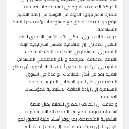
الشراكة الجديدة ستسهم في توفير خدمات تعليمية
متميزة تدعم جهود الدولة في التوسع في إتاحة التعليم
ورفع جودته بما يتوافق مع مستهدفات رؤية مصر للتنمية
المستدامة.
بدورها، قالت سهى التركي، نائب الرئيس التنفيذي للبنك
الأهلي المصري، إن الاتفاقية تعكس استراتيجية البنك
الرامية إلى الاستثمار في القطاعات الاقتصادية ذات
القيمة المضافة المرتفعة والأثر المجتمعي المستدام،
مشيرة إلى أن الدراسات التي أجراها البنك أظهرت أن قطاع
التعليم يعد من أكثر القطاعات الواعدة في السوق
المصرية في ظل النمو السكاني المتزايد والحاجة
المستمرة إلى زيادة الطاقة الاستيعابية للمؤسسات
التعليمية.
وأضافت أن التحالف المصري للتعليم يمثل منصة
استثمارية قوية تجمع بين الملاءة المالية والخبرات
التشغيلية المتخصصة، بما يوفر أسسًا متينة لتحقيق نمو
طويل الأجل وعوائد مستدامة، إلى جانب إحداث تأثير