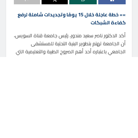
»» خطة عاجلة خلال 15 يومًا وتجديدات شاملة لرفع
كفاءة الشبكات
أكد الدكتور ناصر سعيد مندور، رئيس جامعة قناة السويس،
أن الجامعة تهتم بتطوير البنية التحتية للمستشفى
الجامعي باعتباره أحد أهم الصروح الطبية والتعليمية التي
تقدم خدماتها العلاجية والتدريبية لأبناء
إقليم القناة
وسيناء
، مشددًا على أهمية التنسيق المستمر مع الجهات
المعنية للوصول إلى حلول جذرية ومستدامة للتحديات التي
تواجه المرافق الحيوية داخل الجامعة.