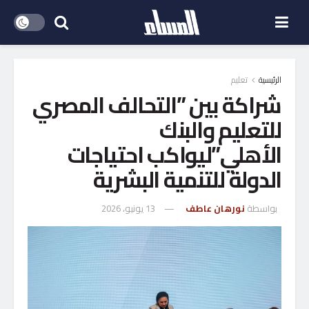
الرئيسية
تعليم
شراكة بين ”التحالف المصري
للتعليم والبنك
الأهلي”ليواكب احتياجات
الدولة للتنمية البشرية
بواسطة
نورهان عاطف
13 يونيو، 2026