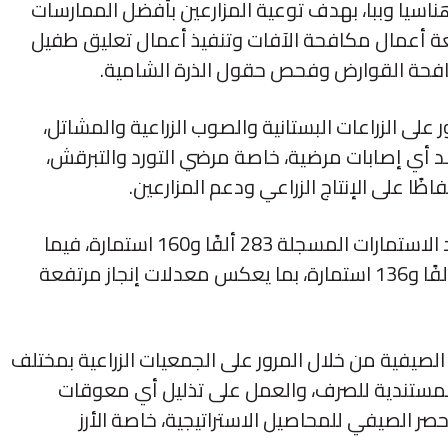
سيا وببا، بهدف توعية المزارعين بأفضل الممارسات
متابعة أعمال مكافحة الآفات وتنفيذ أعمال تعليق طفيل
 مكافحة القوارض وفحص حقول الذرة الشامية.
 على الزراعات البستانية والصوب الزراعية والمشاتل،
صد أي إصابات مرضية، خاصة مرضي التورد والتبرقش،
ًا على الإنتاج الزراعي ودعم المزارعين.
وفيما يخص منظومة كارت الفلاح، بلغ عدد الاستمارات المسجلة 283 ألفًا و160 استمارة، فيما
وصل عدد الاستمارات المعتمدة إلى 283 ألفًا و136 استمارة، بما يعكس معدلات إنجاز مرتفعة
لصيفية من خلال المرور على الجمعيات الزراعية بمختلف
 المستندية للصرف، والعمل على تذليل أي معوقات
حصر الصيفي للمحاصيل الاستراتيجية، خاصة الأرز