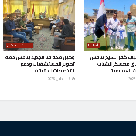
أهالينا
الصحة والسكان
باب كفر الشيخ تناقش
وكيل صحة قنا الجديد يناقش خطة
اق معسكر الشباب
تطوير المستشفيات ودعم
ت العمومية
التخصصات الدقيقة
6 أغسطس، 2026