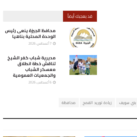
قد يعجبك أيضاً
محافظ الجيزة ينعى رئيس
الوحدة المحلية بناهيا
7 أغسطس، 2026
مديرية شباب كفر الشيخ
تناقش خطة انطلاق
معسكر الشباب
والجمعيات العمومية
6 أغسطس، 2026
 بني سويف
زيادة توريد القمح
محافظة