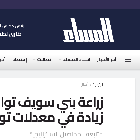
رئيس مجلس الإ
طارق لط
آخر الأخبار
استاد المساء
إتصالات
إقتصاد
أخب
الرئيسية
أهالينا
زراعة بني سويف توا
زيادة في معدلات تو
متابعة المحاصيل الاستراتيجية