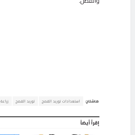
والقطن.
هاشتاج:
استعدادات توريد القمح
توريد القمح
زراعة
إقرأ أيضاً