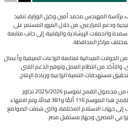
 برئاسة المهندس محمد أمين وكيل الوزارة، تنفيذ
تيجية ودعم المزارعين، من خلال المرور المستمر على
مدة والحملات الإرشادية والرقابية، إلى جانب متابعة
مختلف مراكز المحافظة.
من الجولات الميدانية لمتابعة الزراعات الصيفية وأعمال
، والتأكد من انتظام العمل وتوفير الدعم الفني
حقيق مستهدفات التنمية الزراعية وزيادة الإنتاج.
وأوضحت المديرية أن إجمالي ما تم توريده من محصول القمح لموسم 2025/2026 تجاوز
المستهدف، حيث تبلغ المساحة المنزرعة بالقمح هذا الموسم 116 ألفًا و381 فدانًا، وتم الانتهاء
ت إلى جهات الاستلام المختلفة، والتي شملت الصوامع
لزراعي المصري وجهاز مستقبل مصر.