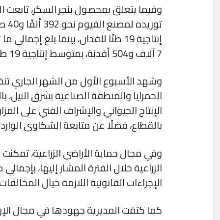
وفيما يتعلق بمحصول بنجر السكر، تابعت الم
7 آلاف و504 أفدنة، بمتوسط إنتاجية 19 طنًا للفدان.
وشهد الأسبوع الأول من الشهر الجاري تنف
الحمرايا والمنطقة الصناعية بشرق النيل، ب
الإنتاج الحيواني والإشراف الفني على المز
بالقطاع، فضلًا عن متابعة الشكاوى الواردة و
الإجراءات القانونية اللازمة حيال المخالفات.
كما كثفت المديرية جهودها في مجال الإرشا