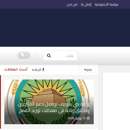
سياسة الخصوصية
إتصل بنا
من نحن
ترينـد
أحدث المقالات
فلترة
زراعة بني سويف تواصل دعم المُزارعين
وتحقق زيادة في معدلات توريد القمح
13 يونيو، 2026