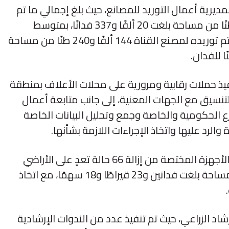
ديرية أعمال التوريد للمصانع، حيث بلغ إجمالي ما تم
توريده لمصنع الفيوم نحو 392 ألفًا و40 طنًا من مساحة بلغت 20 ألفًا و337 فدانًا، بمتوسط
إنتاجية 19 طنًا للفدان، بينما بلغ إجمالي ما تم توريده لمصنع القناة 144 ألفًا و240 طنًا من مساحة
يذ حملات رقابية ومرورية على محلات الأعلاف بمنطقة
التنسيق مع الجهات المعنية، إلى جانب متابعة أعمال
ارع الحكومية والخاصة وجمع وتحليل البيانات الخاصة
الرد عليها واتخاذ الإجراءات اللازمة بشأنها.
وفي مجال حماية الأراضي الزراعية، تمكنت الأجهزة المختصة من إزالة 66 حالة تعدٍ على الأراضي
الزراعية خلال الفترة المشار إليها، بإجمالي مساحة بلغت فدانين و23 قيراطًا و18 سهمًا، مع اتخاذ
د الزراعي، حيث تم تنفيذ عدد من الندوات الإرشادية