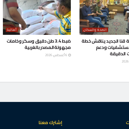
الصحة والسكان
أهالينا
قنا الجديد يناقش خطة
ضبط 3.4 طن دقيق وسكر وخامات
مستشفيات ودعم
مجهولةالمصدر بالغربية
 الدقيقة
6 أغسطس، 2026
ت
إشترك معنا