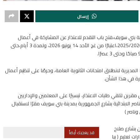
إرسال
فظة بني سويف،فتح باب التقدم للاعتذار عن المشاركة في أعمال
امتحانات الدور الأول للثانوية العامة للعام الدراسي 2025/2026،اعتبارًا من غدٍ الأحد 14 يونيو 2026، ولمدة 3 أيام،حتى
لمديرية لانطلاق امتحانات الثانوية العامة، وحرصًا على تنظيم أعمال
رة في هذا الشأن.
قرين لتلقي طلبات الاعتذار، تيسيرًا على المعلمين والإداريين
اصر الابتدائية بشارع الجمهورية بمدينة بني سويف مقرًا لاستقبال
وناصر )
 بشارع صلاح
قد يعجبك أيضاً
ت تعليم ( ببا