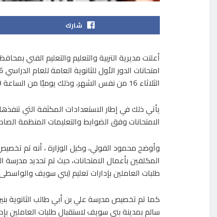
شارك
أعلنت مديرية التربية والتعليم والتعليم الفني بمحا
الثلاثاء 16 من نفس الشهر، وذلك يوميًا من الساعة 9 صباحًا وحتى 3 عصرًا.
يأتي ذلك في إطار الاستعدادات المكثفة التي تنفذها ا
الامتحانات وفق الضوابط والتعليمات المنظمة الصاد
وأوضح محمود الفولي، وكيل الوزارة ، أنه تم تخصيص م
المكلفين بأعمال الامتحانات، حيث تم تحديد مدرسة الن
طلبات العاملين بإدارات تعليم (بني سويف والواسطى 
كما تم تخصيص مدرسة علي بن أبي طالب الثانوية بنين
سالم بمدينة بني سويف لاستقبال طلبات العاملين بإدارا