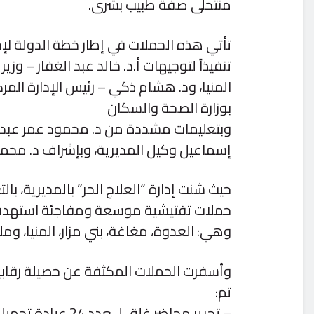
منتحلى صفة طبيب بشرى.
تأتي هذه الحملات في إطار خطة الدولة لإح
تنفيذاً لتوجيهات أ.د. خالد عبد الغفار – وز
المنيا، ود. هشام ذكي – رئيس الإدارة الم
بوزارة الصحة والسكان
وبتعليمات مشددة من د. محمود عمر عبد الو
إسماعيل وكيل المديرية، وبإشراف د. محمد ح
حيث شنت إدارة “العلاج الحر” بالمديرية، بال
حملات تفتيشية موسعة ومفاجئة استهدفت 
وهي: العدوة، مغاغة، بني مزار، المنيا، وم
وأسفرت الحملات المكثفة عن حصيلة رقاب
تم:
– تحرير محاضر غلق لــعدد 24 عيادة تجميل وليزر مخالفة.