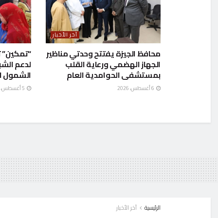
آخر الأخبار
محافظ الجيزة يفتتح وحدتي مناظير
“تمكين” ت
الجهاز الهضمي ورعاية القلب
لدعم الشب
بمستشفى الحوامدية العام
الشمول ا
6 أغسطس، 2026
5 أغسطس، 2026
الرئيسية
آخر الأخبار