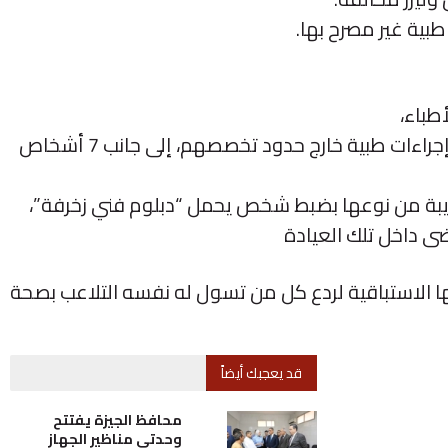
طباء،
حيث تبين أن من بينهم 5 صيادلة يمارسون إجراءات طبية خارج حدود تخصصهم، إلى جانب 7 أشخاص
بة من نوعها بضبط شخص يحمل “دبلوم فني زخرفة”،
ضى داخل تلك العيادة
تها الاستباقية لردع كل من تسول له نفسه التلاعب بصحة
قد يعجبك أيضاً
محافظ الجيزة يفتتح
وحدتي مناظير الجهاز