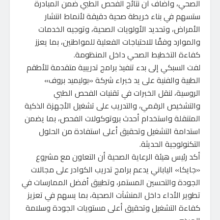
الصحي، وأضاف أن نتائج الفحص الطبي ضمن المبادرة
ستسهم في بناء خريطة صحية دقيقة لأنماط انتشار
الأمراض، وتحديد الأولويات الصحية، وتوجيه الخدمات
والموارد وفقًا للاحتياجات الفعلية للمواطنين، بما يعزز
كفاءة التخطيط الصحي داخل المنظومة.
لفت السبكي إلى بدء تنفيذ برامج تدريبية متقدمة للأطقم
الطبية والفنية على يد خبراء شركة «بوليميد بروف»
الروسية، لنقل الخبرات في تقنيات الفحص الطبي
والتشخيص الرقمي، والتدريب على تشغيل الأجهزة الذكية
المتنقلة واستخدام أحدث بروتوكولات الفحص، بما يضمن
استدامة التشغيل وتحقيق أعلى استفادة من الحلول
التكنولوجية الحديثة.
أكد رئيس هيئة الرعاية الصحية أن التعاون مع مشروع
«جايكا» الياباني يدعم برامج تدريب الكوادر على مجالات
الجودة والتحسين المستمر، وتطبيق أفضل الممارسات في
تطوير الأداء داخل المنشآت الصحية، بما يسهم في تعزيز
كفاءة التشغيل وتحقيق أعلى مستويات الجودة وسلامة