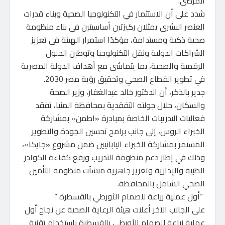
المرضى.
شدد على أن الاستثمار في التكنولوجيا الصحية وبناء قدرات
العنصر البشري يمثلان ركيزتين أساسيتين في بناء منظومة
صحية ذكية ومستدامة، مؤكدًا استمرار الهيئة في تعزيز
الشراكات الدولية ونقل التكنولوجيا وتوطين الحلول
الرقمية والصحية، بما يتماشى مع أهداف الدولة المصرية
في تطوير القطاع الصحي وتحقيق رؤية مصر 2030.
جدير بالذكر، أن الدكتور خالد عبدالغفار، وزير الصحة
والسكان، خلال جولته التفقدية بمحافظة المنيا، تفقد
فعاليات التدريبات الخاصة بمبادرة «اطمن» بمشاركة
الخبراء الروس، إلى جانب برامج تحسين الجودة والتطوير
المستمر بمشاركة الخبراء اليابانيين ضمن مشروع «جايكا»،
وذلك في إطار دعم منظومة التدريب ورفع كفاءة الكوادر
الطبية والإدارية وتعزيز جاهزية منشآت منظومة التأمين
الصحي الشامل بالمحافظة.
“أول عملية زراعة للصمام الأورطي بالقسطرة “
على الجانب الآخر أعلنت هيئة الرعاية الصحية عن نجاح أول
عملية زراعة للصمام الأورطي بالقسطرة باستخدام تقنية