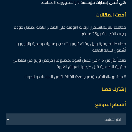
هي أحدى إصدارات مؤسسة دار الجمهورية للصحافة.
أحدث المقالات
محافظ الغربية:استمرار الرقابة اليومية على المخابز البلدية لضمان جودة
رغيف الخبز.. وتحرير25 محضرا
محافظ المنوفية يحيل وقائع تزوير و تلاعب بمحررات رسمية بالباجور و
أشمون للنيابة العامة
ضبط أكثر من 4.5 طن عسل أسود بمصنع غير مرخص وربع طن بطاطس
منتهية الصلاحية قبل طرحها باسواق الغربية
8 سبتمبر ..انطلاق مؤتمر جامعة القناة الثامن للدراسات والبحوث
إشترك معنا
أقسام الموقع