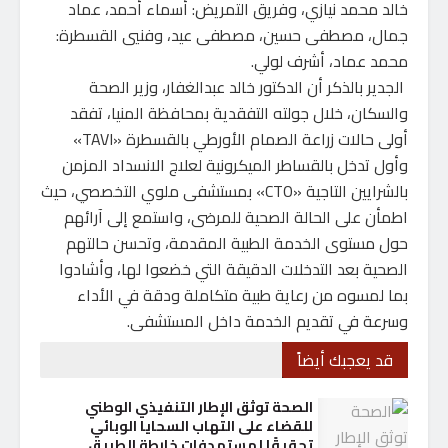
خالد محمد نيازي، وفريق التمريض: أسماء أحمد، عماد
جمال، مصطفى حسين، مصطفى عيد، وفنيي القسطرة:
محمد عماد، أشرف لولي.
الجدير بالذكر أن الدكتور خالد عبدالغفار، وزير الصحة
والسكان، خلال جولته التفقدية بمحافظة المنيا، تفقد
أولى حالات زراعة الصمام الأورطي بالقسطرة «TAVI»
وأول تدخل بالقساطر الميكرونية لعلاج الانسداد المزمن
بالشرايين التاجية «CTO» بمستشفى ملوي التخصصي، حيث
اطمأن على الحالة الصحية للمرضى، واستمع إلى آرائهم
حول مستوى الخدمة الطبية المقدمة، وتحسن حالتهم
الصحية بعد التدخلات الدقيقة التي خضعوا لها، وأشادوا
بما لمسوه من رعاية طبية متكاملة ودقة في الأداء
وسرعة في تقديم الخدمة داخل المستشفى.
قد يعجبك أيضاً
الصحة توثق الإطار التنفيذي الوطني
للقضاء على التهاب السحايا الوبائي
تحقيقًا لمستهدفات خارطة الطريق