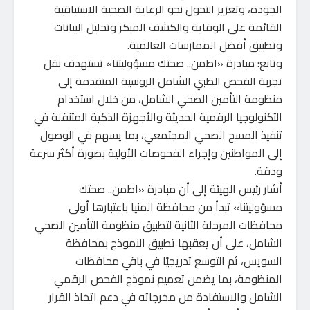
الجودة، وتعزيز التحول نحو الرعاية الصحية الاستباقية
القائمة على الوقاية والكشف المبكر وتحليل البيانات
وتطبيق أفضل الممارسات العالمية.
وتابع: مبادرة «اطمن.. صحتك مسؤوليتنا» تستهدف نقل
تجربة الفحص الطبي الشامل الروسية المتقدمة إلى
منظومة التأمين الصحي الشامل، من خلال استخدام
التكنولوجيا الرقمية الحديثة والأجهزة الذكية المتنقلة في
تنفيذ المسح الصحي المجتمعي، بما يسهم في الوصول
إلى المواطنين وإجراء الفحوصات الأولية بصورة أكثر سرعة
ودقة.
أشار رئيس الهيئة إلى أن مبادرة «اطمن.. صحتك
مسؤوليتنا» تبدأ من محافظة المنيا باعتبارها أولى
محافظات المرحلة الثانية لتطبيق منظومة التأمين الصحي
الشامل، على أن يعقبها تطبيق النموذج بمحافظة
السويس، ثم التوسع تدريجيًا في باقي محافظات
المنظومة، بما يضمن تعميم نموذج الفحص الرقمي
الشامل والاستفادة من مخرجاته في دعم اتخاذ القرار