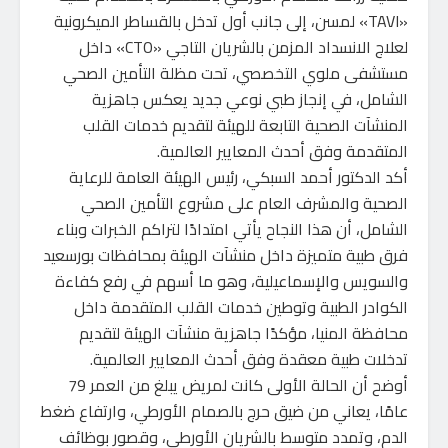
«TAVI» لمسن، إلى جانب أول تدخل بالقساطر الميكرونية
لعلاج الانسداد المزمن بالشريان التاجي «CTO» داخل
مستشفى ملوي التخصصي، تحت مظلة التأمين الصحي
الشامل، في إنجاز طبي نوعي جديد يعكس جاهزية
المنشآت الصحية التابعة للهيئة لتقديم خدمات القلب
المتقدمة وفق أحدث المعايير العالمية.
أكد الدكتور أحمد السبكي، رئيس الهيئة العامة للرعاية
الصحية والمشرف العام على مشروع التأمين الصحي
الشامل، أن هذا النجاح يأتي امتدادًا لتراكم الخبرات وبناء
فرق طبية متميزة داخل منشآت الهيئة بمحافظات بورسعيد
والسويس والإسماعيلية، وهو ما أسهم في رفع كفاءة
الكوادر الطبية وتوطين خدمات القلب المتقدمة داخل
محافظة المنيا، مؤكدًا جاهزية منشآت الهيئة لتقديم
تدخلات طبية معقدة وفق أحدث المعايير العالمية.
أوضح أن الحالة الأولى كانت لمريض يبلغ من العمر 79
عامًا، يعاني من ضيق حرج بالصمام الأورطي، وارتفاع ضغط
الدم، وتمدد متوسط بالشريان الأورطي، وقصور بوظائف