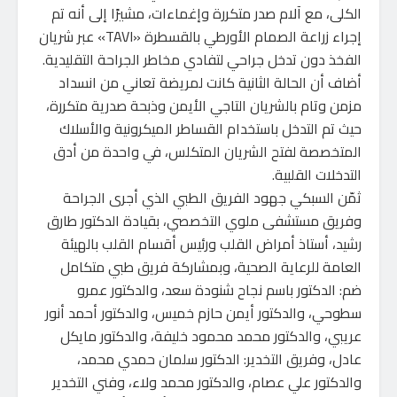
الكلى، مع آلام صدر متكررة وإغماءات، مشيرًا إلى أنه تم
إجراء زراعة الصمام الأورطي بالقسطرة «TAVI» عبر شريان
الفخذ دون تدخل جراحي لتفادي مخاطر الجراحة التقليدية.
أضاف أن الحالة الثانية كانت لمريضة تعاني من انسداد
مزمن وتام بالشريان التاجي الأيمن وذبحة صدرية متكررة،
حيث تم التدخل باستخدام القساطر الميكرونية والأسلاك
المتخصصة لفتح الشريان المتكلس، في واحدة من أدق
التدخلات القلبية.
ثمّن السبكي جهود الفريق الطبي الذي أجرى الجراحة
وفريق مستشفى ملوي التخصصي، بقيادة الدكتور طارق
رشيد، أستاذ أمراض القلب ورئيس أقسام القلب بالهيئة
العامة للرعاية الصحية، وبمشاركة فريق طبي متكامل
ضم: الدكتور باسم نجاح شنودة سعد، والدكتور عمرو
سطوحي، والدكتور أيمن حازم خميس، والدكتور أحمد أنور
عريبي، والدكتور محمد محمود خليفة، والدكتور مايكل
عادل، وفريق التخدير: الدكتور سلمان حمدي محمد،
والدكتور علي عصام، والدكتور محمد ولاء، وفني التخدير