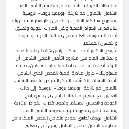
محافظات المرحلة الثانية لتطبيق منظومة التأمين الصحي
الشامل، بالتعاون مع شركة «بوليميد بروف» الروسية
ومشروع «جايكا» الياباني، وذلك في إطار استراتيجية الهيئة
لبناء قدرات الكوادر الصحية ونقل الخبرات الدولية وتطبيق
أحدث الممارسات العالمية في مجالات التدريب والجودة
والتحسين المستمر.
وأوضح الدكتور أحمد السبكي، رئيس هيئة الرعاية الصحية
والمشرف العام على مشروع التأمين الصحي الشامل، أن
الهيئة أطلقت من محافظة المنيا مبادرة «اطمن.. صحتك
مسؤوليتك» كأول مبادرة رقمية للفحص الطبي الشامل
بأحدث التقنيات للاكتشاف المبكر للأمراض واسعة الانتشار،
بالتعاون مع شركة «بوليميد بروف» الروسية، إلى جانب
التعاون مع مشروع «جايكا» الياباني في دعم برامج
الجودة والتحسين المستمر وتطوير قدرات الكوادر البشرية
ومتابعة تطبيق مشروعاتهم بمنظومة التأمين الصحي
الشامل، بهدف تطبيق نموذج متكامل للفحص المبكر داخل
منظومة التأمين الصحي الشامل وفق أعلى معايير