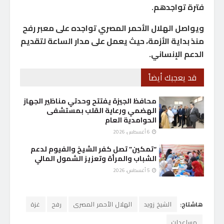
فترة تواجدهم.
ويواصل الهلال الأحمر المصري تواجده على معبر رفح
منذ بداية الأزمة، حيث يعمل على مدار الساعة لتقديم
الدعم الإنساني.
قد يعجبك أيضاً
محافظ الجيزة يفتتح وحدتي مناظير الجهاز
الهضمي ورعاية القلب بمستشفى
الحوامدية العام
6 أغسطس، 2026
“تمكين” تصل كفر الشيخ والفيوم لدعم
الشباب والمرأة وتعزيز الشمول المالي
5 أغسطس، 2026
هاشتاج:
الشيخ زويد
الهلال الأحمر المصرى
رفح
غزة
مساعدات