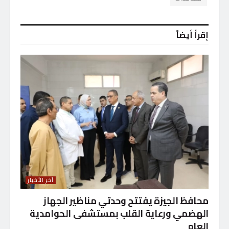
إقرأ أيضاً
آخر الأخبار
محافظ الجيزة يفتتح وحدتي مناظير الجهاز
الهضمي ورعاية القلب بمستشفى الحوامدية
العام