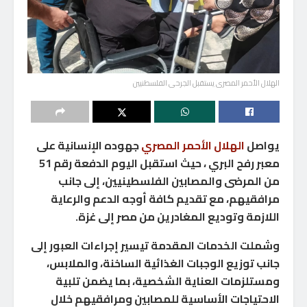
الهلال الأحمر المصرى يستقبل الجرحى الفلسطنيين
يواصل
الهلال الأحمر المصري
جهوده الإنسانية على
معبر رفح البري ، حيث استقبل اليوم الدفعة رقم 51
من المرضى والمصابين الفلسطينيين، إلى جانب
مرافقيهم، مع تقديم كافة أوجه الدعم والرعاية
اللازمة وتوديع المغادرين من مصر إلى غزة.
وشملت الخدمات المقدمة تيسير إجراءات العبور إلى
جانب توزيع الوجبات الغذائية الساخنة، والملابس،
ومستلزمات العناية الشخصية، بما يضمن تلبية
الاحتياجات الأساسية للمصابين ومرافقيهم خلال