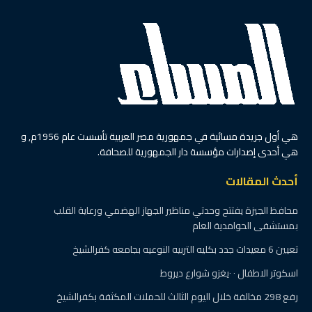
هي أول جريدة مسائية في جمهورية مصر العربية تأسست عام 1956م, و
هي أحدى إصدارات مؤسسة دار الجمهورية للصحافة.
أحدث المقالات
محافظ الجيزة يفتتح وحدتي مناظير الجهاز الهضمي ورعاية القلب
بمستشفى الحوامدية العام
تعيين 6 معيدات جدد بكليه التربيه النوعيه بجامعه كفرالشيخ
اسكوتر الاطفال ٠ ٠يغزو شوارع ديروط
رفع 298 مخالفة خلال اليوم الثالث للحملات المكثفة بكفرالشيخ