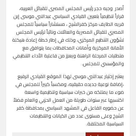
أصدر وجيه حجر رئيس المجلس المصرى للقبائل العربيه،
قراراً تنظيمياً بتعيين القيادي السياسي عبدالنبي موسى إبن
قريه الطايف مركز كفرالشيخ ، مستشاراً سياسياً للمجلس
المصري للقبائل المصرية والعائلات ونائباً لرئيس المجلس
لشؤون التنظيم المركزي، وذلك في إطار خطة إعادة هيكلة
الأمانة المركزية وأمانات المحافظات بما يتوافق مع
متطلبات المرحلة الراهنة ويعزز من فاعلية الأداء التنظيمي
والمؤسسي للمجلس.
يعتبر إختيار عبدالنبي موسى لهذا الموقع القيادي الرفيع
،إضافة نوعية جديده حقيقيه، ومكسباً كبيراً للمجلس في
ضوء ما يمتلكه من خبرات سياسية وتنظيمية واسعة
اكتسبها عبر سنوات طويلة من العمل الحزبي والعام فضلاً
عن حضوره الفاعل في المشهد السياسي بمحافظة كفر
الشيخ وعلى مستوى عدد من الكيانات والتنظيمات
السياسية المختلفة.