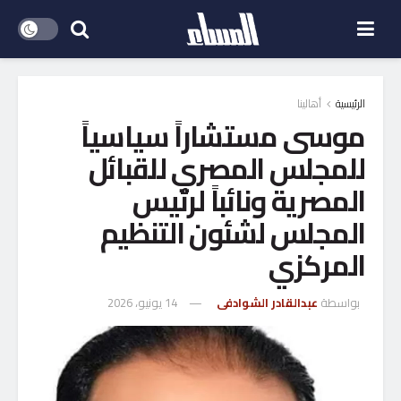
الرئيسية
أهالينا
موسى مستشاراً سياسياً
للمجلس المصري للقبائل
المصرية ونائباً لرئيس
المجلس لشئون التنظيم
المركزي
بواسطة
عبدالقادر الشوادفى
14 يونيو، 2026