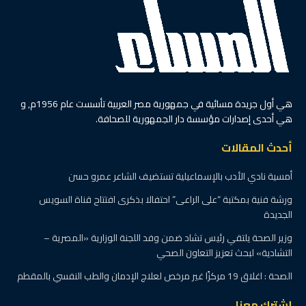
هي أول جريدة مسائية في جمهورية مصر العربية تأسست عام 1956م, و
هي أحدى إصدارات مؤسسة دار الجمهورية للصحافة.
أحدث المقالات
أمسية نادي الأدب بالإسماعيلية تستضيف الشاعر عمرو حسن
ورشة فنية بمكتبة “على الراعى” احتفالا بذكرى افتتاح قناة السويس
الجديدة
وزير الصحة يلتقي رئيس تشاد ضمن وفد اللجنة الوزارية «المصرية –
التشادية» لبحث تعزيز التعاون الصحي
الصحة : اغلاق 19 مركزًا غير مرخص لعلاج الإدمان والطب النفسي بالمقطم
إشترك معنا