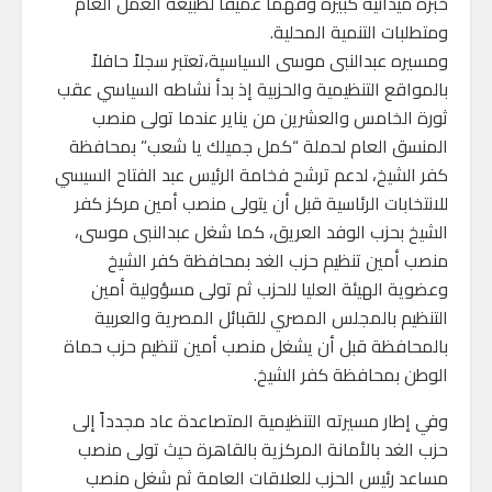
خبرة ميدانية كبيرة وفهماً عميقاً لطبيعة العمل العام
ومتطلبات التنمية المحلية.
ومسيره عبدالنبى موسى السياسية،تعتبر سجلاً حافلاً
بالمواقع التنظيمية والحزبية إذ بدأ نشاطه السياسي عقب
ثورة الخامس والعشرين من يناير عندما تولى منصب
المنسق العام لحملة “كمل جميلك يا شعب” بمحافظة
كفر الشيخ، لدعم ترشح فخامة الرئيس عبد الفتاح السيسي
للانتخابات الرئاسية قبل أن يتولى منصب أمين مركز كفر
الشيخ بحزب الوفد العريق، كما شغل عبدالنبى موسى،
منصب أمين تنظيم حزب الغد بمحافظة كفر الشيخ
وعضوية الهيئة العليا للحزب ثم تولى مسؤولية أمين
التنظيم بالمجلس المصري للقبائل المصرية والعربية
بالمحافظة قبل أن يشغل منصب أمين تنظيم حزب حماة
الوطن بمحافظة كفر الشيخ.
وفي إطار مسيرته التنظيمية المتصاعدة عاد مجدداً إلى
حزب الغد بالأمانة المركزية بالقاهرة حيث تولى منصب
مساعد رئيس الحزب للعلاقات العامة ثم شغل منصب