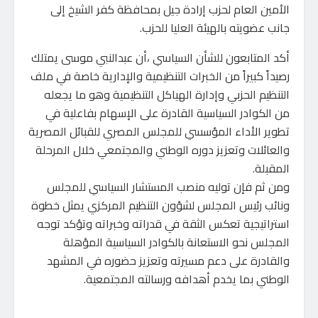
الأمين العام لحزب إرادة جيل بمحافظة كفر الشيخ إلى
جانب عضويته بالهيئة العليا للحزب.
أكد المتابعون للشأن السياسي ،أن عبدالنبي موسى يمتلك
رصيداً كبيراً من الخبرات التنظيمية والإدارية خاصة في ملف
التنظيم الحزبي وإدارة الهياكل التنظيمية وهو ما يجعله
من الكوادر السياسية القادرة على الإسهام بفاعلية في
تطوير الأداء المؤسسي للمجلس المصري للقبائل المصرية
والعائلات وتعزيز دوره الوطني والمجتمعي خلال المرحلة
المقبلة.
ومن ثم فإن توليه منصب المستشار السياسي للمجلس
ونائب رئيس المجلس لشؤون التنظيم المركزي يمثل خطوة
استراتيجية تعكس الثقة في قدراته وخبراته وتؤكد توجه
المجلس نحو الاستعانة بالكوادر السياسية المؤهلة
والقادرة على دعم مسيرته وتعزيز حضوره في المشهد
الوطني بما يخدم أهدافه ورسالته المجتمعية.