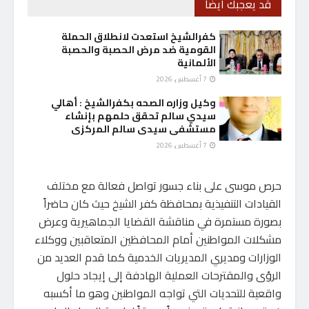
قد يعجبك أيضاً
كفرالشيخ استعدت لانطلاق الحملة
القومية ضد مرض الحصبة والحصبة
الألمانية
7 أغسطس، 2026
وكيل وزاره الصحه بكفرالشيخ : أهالي
سيدي سالم تحقق حلمهم بإنشاء
مستشفى سيدى سالم المركزى
7 أغسطس، 2026
حرص موسى على بناء جسور تواصل فعالة مع مختلف
القيادات التنفيذية بمحافظة كفر الشيخ حيث كان حاضراً
بصورة مستمرة في مناقشة القضايا الجماهيرية وعرض
مشكلات المواطنين أمام المحافظين المتعاقبين ووكلاء
الوزارات ومديري المديريات الخدمية كما قدم العديد من
الرؤى والمقترحات العملية الهادفة إلى إيجاد حلول
واقعية للتحديات التي تواجه المواطنين وهو ما أكسبه