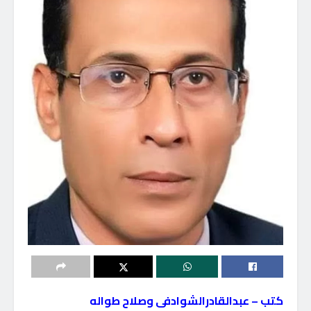
كتب – عبدالقادرالشوادفى وصلاح طواله