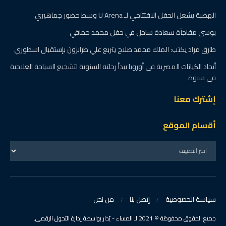
الهضبة يشعل الحفل الافتتاحي لـ U Arena وسط حضور جماهيري
بوسي مفاجأة سعادة ساحل في حفل محمد حماقي
طارق مراد يكتب: الملك محمد صلاح يتربع علي طرابزون بإستقبال اسطوري
أتحاد الكيانات المصرية فى أوروبا يبدأ رحلته السنوية لتشجيع السياحة العلاجية
فى سيوة
إشترك معنا
أقسام الموقع
سياسة الخصوصية
إتصل بنا
من نحن
جميع الحقوق محفوظة © 2021 لـ المساء - يُدار بواسطة إدارة التحول الرقمي.