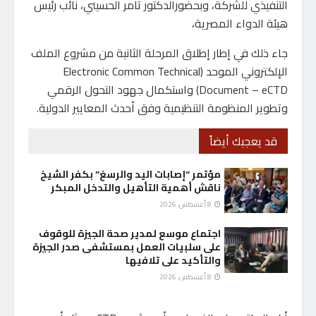
التنفيذي للشركة، وبحضورالدكتور تامر الحسيني، نائب رئيس
هيئة الدواء المصرية،
جاء ذلك في إطار إطلاق المرحلة الثانية من مشروع الملف
الإلكتروني الموحد (Electronic Common Technical
Document – eCTD) واستكمال جهود التحول الرقمي
وتطوير المنظومة التنظيمية وفق أحدث المعايير الدولية.
قد يعجبك أيضاً
مؤتمر “إصابات اليد والرسغ” بكفر الشيخ
ناقش أهمية التأهيل والتدخل المبكر
8 أغسطس، 2026
اجتماع موسع لمدير صحة الجيزة للوقوف
على سلبيات العمل بمستشفى صدر الجيزة
والتأكيد على تلافيها
8 أغسطس، 2026