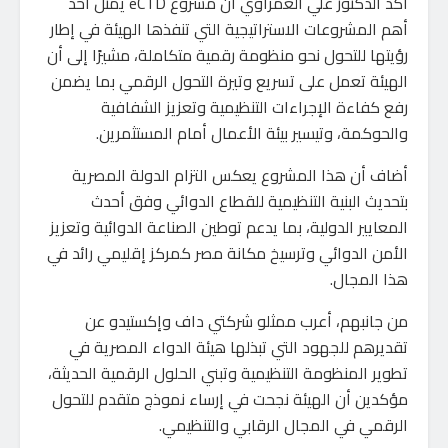
أكد الدكتور علي الغمراوي أن مشروع eCTD يمثل أحد
أهم المشروعات الاستراتيجية التي تنفذها الهيئة في إطار
رؤيتها للتحول نحو منظومة رقمية متكاملة، مشيرًا إلى أن
الهيئة تعمل على تسريع وتيرة التحول الرقمي بما يضمن
رفع كفاءة الإجراءات التنظيمية وتعزيز الشفافية
والحوكمة، وتيسير بيئة الأعمال أمام المستثمرين.
أضاف أن هذا المشروع يعكس التزام الدولة المصرية
بتحديث البنية التنظيمية للقطاع الدوائي وفق أحدث
المعايير الدولية، بما يدعم توطين الصناعة الدوائية وتعزيز
الأمن الدوائي وترسيخ مكانة مصر كمركز إقليمي رائد في
هذا المجال.
من جانبهم، أعرب ممثلو شركتي داف وإكستيدو عن
تقديرهم للجهود التي تبذلها هيئة الدواء المصرية في
تطوير المنظومة التنظيمية وتبني الحلول الرقمية الحديثة،
مؤكدين أن الهيئة نجحت في إرساء نموذج متقدم للتحول
الرقمي في المجال الرقابي والتنظيمي.