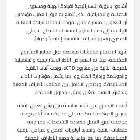
أشادوا بالرؤية الاستراتيجية لقيادة الهيئة ومستوى
الكفاءة والاحترافية الذي تتمتع به فرق العمل، مؤكدين
أن التعاون المشترك يمثل نموذجاً ناجحاً للشراكة الفعالة
الهادفة إلى دعم التطوير المستدام للقطاع الدوائي
المصري وتعزيز قدراته التنافسية إقليمياً ودولياً.
شهد الاجتماع مناقشات موسعة حول محاور المشروع
المختلفة، حيث تم استعراض الأطر الاستراتيجية والتشغيلية
للمرحلة الثانية من مشروع eCTD، وبحث آليات التنفيذ
والحوكمة وإدارة المشروع، بما يشمل مؤشرات الأداء
المستهدفة، ويضمن التكامل بين مختلف الأطراف المعنية
وتحقيق التنفيذ الفعّال وفق الجداول المحددة.
أعقب التوافق على تنفيذ سلسلة من ورش العمل الفنية
وورش الحوكمة المكثفة على مدار خمسة أيام، بهدف
مواءمة فرق العمل متعددة التخصصات، ومراجعة
متطلبات التنفيذ، وتحديد أولويات العمل والمراحل الزمنية
المستهدفة، بما يعزز جاهزية جميع الأطراف المعنية