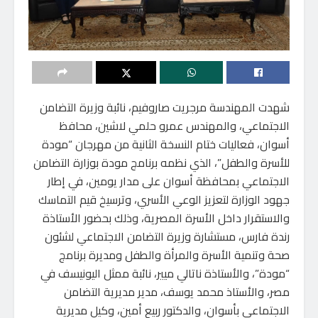
شهدت المهندسة مرجريت صاروفيم، نائبة وزيرة التضامن
الاجتماعي، والمهندس عمرو حلمي لاشين، محافظ
أسوان، فعاليات ختام النسخة الثانية من مهرجان “مودة
للأسرة والطفل”، الذي نظمه برنامج مودة بوزارة التضامن
الاجتماعي بمحافظة أسوان على مدار يومين، في إطار
جهود الوزارة لتعزيز الوعي الأسري، وترسيخ قيم التماسك
والاستقرار داخل الأسرة المصرية، وذلك بحضور الأستاذة
رندة فارس، مستشارة وزيرة التضامن الاجتماعي لشئون
صحة وتنمية الأسرة والمرأة والطفل ومديرة برنامج
“مودة”، والأستاذة ناتالي ميير، نائبة ممثل اليونيسف في
مصر، والأستاذ محمد يوسف، مدير مديرية التضامن
الاجتماعي بأسوان، والدكتور ربيع أمين، وكيل مديرية