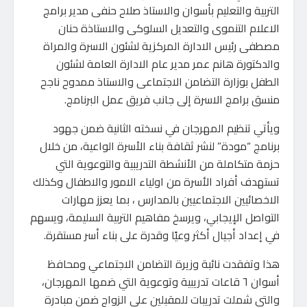
التربية والتعليم بأسوان والاستاذ صلاح حنفى مدير برامج
الاعلام التنموى والتعديل السلوكى والاستاذة حنان
مصطفى رئيس الادارة المركزية لشئون الاسرة والمراة
والدكتورة هانم عمر مدير عام الادارة العامة لشئون
الطفل بوزارة التضامن الاجتماعى والاستاذ ممدوح ناجح
منسق برامج الاسرة إلى جانب فريق عمل البرنامج.
ويأتي تنظيم المهرجان في نسخته الثانية ضمن جهود
برنامج “مودة” لنشر ثقافة بناء الأسرة الواعية، من خلال
حزمة متكاملة من الأنشطة التدريبية والتوعوية التي
تستهدف أفراد الأسرة من اولياء الامور والاطفال وكذلك
الاخصائيين الاجتماعيين بالمدارس ، بما يعزز مهارات
التواصل الإيجابي، ويرسخ مفاهيم التربية السليمة، ويسهم
في إعداد أجيال أكثر وعيًا وقدرة على بناء أسر مستقرة.
هذا وتفقدت نائبة وزيرة التضامن الاجتماعي ومحافظ
أسوان ٦ قاعات تدريبية وتوعوية التي ضمها المهرجان،
والتي شملت تدريبات للمقبلين على الزواج ضمن مبادرة