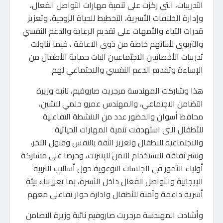
التدريبات، التي ركزت على تنمية مهارات التواصل الفعال،
وإدارة الخلافات الأسرية، التخطيط للحياة الزوجية، وتعزيز
قدرات الآباء والأمهات على تقديم الرعاية والدعم النفسي
والتربوي لأبنائهم خاصة من ذوى الاعاقة ، فيما تناولت
تدريبات الأخصائيين الاجتماعيين آليات حماية الأطفال من
الإساءة وتقديم الدعم النفسي والاجتماعي لهم.
هذا وشاركت المهندسة مرجريت صاروفيم، نائبة وزيرة
التضامن الاجتماعي، والمهندس عمرو حلمي لاشين،
محافظ أسوان والحضور عدد من الانشطة التفاعلية
للأطفال التى استهدفت تنمية المهارات الحياتية
والاجتماعية للاطفال وتعزيز الثقة بالنفس وقبول الآخر،
ونشر ثقافة الاستخدام الآمن للإنترنت، وحرصا على مشاركة
أولياء الأمور فى الجلسات التوعوية حول أساليب التربية
الإيجابية والتواصل الفعال داخل الأسرة، بما يعزز بناء بيئة
أسرية داعمة وآمنة للأطفال وادارة حوار تفاعلى معهم
وأشادت المهندسة مرجريت صاروفيم نائبة وزيرة التضامن