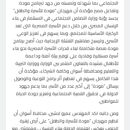
الاجتماعي بما شهدته ولمسته من جهد لبرنامج مودة
وتفاعل مميز مؤكدة أن مهرجان “مودة للأسرة والطفل”
يجسد رؤية وزارة التضامن الاجتماعي في الاستثمار في بناء
الإنسان المصري من خلال دعم الأسرة المصرية التى تعد
الركيزة الأساسية للمجتمع، وبما يسهم فى تعزيز الوعي
الأسري وترسيخ مفاهيم التنشئة الإيجابية حيث أصبح برنامج
مودة منصة متكاملة لبناء قدرات الأسرة المصرية نحو بناء
أسرة مستقرة وقادرة على توفير بيئة آمنة وداعمة
للأطفال مشيدة بالتعاون المثمر بين الوزارة ووزارة التربية
والتعليم ومحافظة أسوان وكافة الشركاء، مؤكدة أن
هذا التكامل يسهم في تعظيم أثر برامج التوعية والوصول
برسائل “مودة” إلى أكبر عدد من الأسر، بما يدعم جهود
الدولة في تحقيق التنمية الاجتماعية وتعزيز جودة الحياة
للمواطنين.
ومن جانبه اكد المهندس عمرو لاشين، محافظ أسوان أن
تنظيم مهرجان “مودة للأسرة والطفل” على أرض زهرة
الجنوب يعكس إهتمام الدولة ببناء الإنسان ، ويتماشى مع