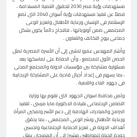
مستهدفات رؤية مصر 2030 لتحقيق التنمية المستدامة ،
فضلاً عن تنفيذ مستهدفات رؤية أسوان 2040 التى تضع
الإستثمار فى الإنسان ورعاية الأطفال وتعزيز الوعى
المجتمعى ضمن أولوياتها ، فالنجاح دائماً يكون بشكل
جماعى بروح التكاتف والتعاون .
وأشار المهندس عمرو لاشين إلى أن الأسرة المصرية تمثل
الحصن الأول للمجتمع ، وأن الحفاظ على تماسكها يعد
مسئولية مشتركة بين مؤسسات الدولة والمجتمع المدنى
، بما يسهم فى إعداد أجيال قادرة على المشاركة الإيجابية
فى جهود البناء والتنمية .
وثمن محافظ اسوان الجهود التى تقوم بها وزارة
التضامن الإجتماعى بقيادة الدكتورة مايا مرسى ، لتنفيذ
البرامج والمبادرات الهادفة إلى دعم الأسر وتمكين المرأة
ورعاية الأطفال ونشر الوعى المجتمعى ، بما يحقق
أهداف الدولة فى تعزيز الحماية الإجتماعية وتحسين
جودة الحياة للمواطنين مشيرا الى أن المهرجان يمثل