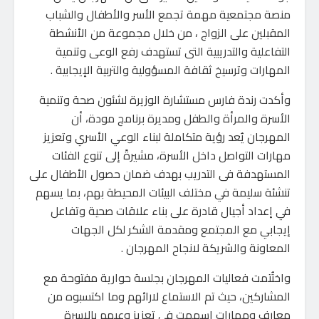
منصة مجتمعية مهمة تجمع الأسر والأطفال والشباب
المقبلين على الزواج ، من خلال مجموعة من الأنشطة
التفاعلية والتدريبية التى تستهدف رفع الوعى وتنمية
المهارات وترسيخ ثقافة المسؤولية والتربية الإيجابية .
وأكدت رندة فارس مستشارة الوزيرة لشئون صحة وتنمية
الأسرة والمرأة والطفل ومديرة برنامج مودة، أن
المهرجان يُعد رؤية متكاملة لبناء الوعي الأسري وتعزيز
مهارات التواصل داخل الأسرة، مشيرةً إلى تنوع الفئات
المستهدفة فى التدريب بهدف ضمان حصول الأطفال على
تنشئة سليمة في مختلف البيئات المحيطة بهم، بما يسهم
في إعداد أجيال قادرة على بناء علاقات صحية وتفاعل
إيجابي مع المجتمع ومقدمة الشكر لكل الجهات
المعاونة والشريكة لانجاح المهرجان .
واختُتمت فعاليات المهرجان بجلسة حوارية مفتوحة مع
المشاركين، حيث تم الاستماع لارائهم وما اكتسبوه من
معارف ومهارات اسهمت فى تعزيز وعيهم بالاسرة