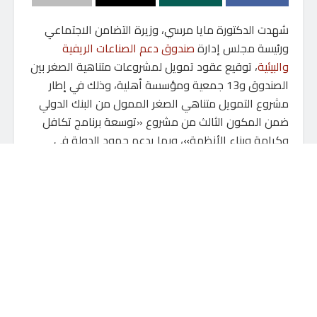
شهدت الدكتورة مايا مرسي، وزيرة التضامن الاجتماعي
ورئيسة مجلس إدارة
صندوق دعم الصناعات الريفية
والبيئية
، توقيع عقود تمويل لمشروعات متناهية الصغر بين
الصندوق و13 جمعية ومؤسسة أهلية، وذلك في إطار
مشروع التمويل متناهي الصغر الممول من البنك الدولي
ضمن المكون الثالث من مشروع «توسعة برنامج تكافل
وكرامة وبناء الأنظمة»، وبما يدعم جهود الدولة في
التمكين الاقتصادي للأسر الأولى بالرعاية.
أكدت وزيرة التضامن الاجتماعي أن صندوق دعم الصناعات
الريفية والبيئية يمثل الذراع التنفيذية للوزارة في مجال
التمكين الاقتصادي، مشيرة إلى أن الصندوق ينفذ برامج
وتدخلات متكاملة تستهدف تعزيز قدرة الأسر على الإنتاج
وتحقيق دخل مستدام، بما يتوافق مع توجه الدولة نحو
الانتقال من الحماية الاجتماعية إلى التمكين الاقتصادي
القائم على الإنتاج والاستدامة.