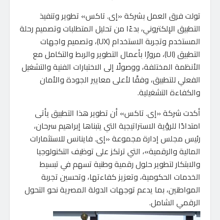
تولت فرق العمل بشركة «إى. تاكس» تطوير وتنفيذ
التطبيق الإلكتروني، بدءًا من تحليل المتطلبات وتصميم رحلة
المستخدم وتجربة الاستخدام (UX)، وتصميم واجهات
التطبيق (UI)، مرورًا بأعمال التطوير والربط والتكامل مع
الأنظمة المختلفة، ووصولًا إلى الاختبارات الفنية والتشغيل
الفعلي للتطبيق، وفقًا لأعلى معايير الجودة والأمان
والكفاءة التشغيلية.
أكدت شركة «إى. تاكس» أن تطوير هذا التطبيق يأتى
امتدادًا للرؤية الاستراتيجية التي يتبناها إبراهيم سرحان،
رئيس مجلس إدارة مجموعة «إى. فاينانس للاستثمارات
المالية والرقمية»، التي ترتكز على توظيف التكنولوجيا
والابتكار لتطوير حلول رقمية وطنية تسهم في تبسيط
الخدمات الحكومية، وتعزيز كفاءتها، وتحسين تجربة
المواطنين، بما يدعم توجهات الدولة المصرية نحو التحول
الرقمي الشامل.