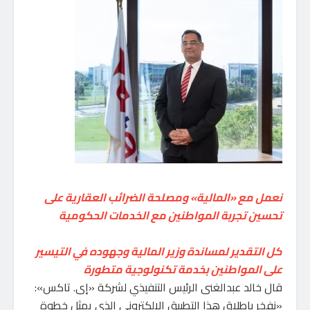
نعمل مع «المالية» ومصلحة الضرائب العقارية على
تحسين تجربة المواطنين مع الخدمات الحكومية
كل التقدير لمساندة وزير المالية وجهوده في التيسير
على المواطنين بخدمة تكنولوجية متطورة
قال خالد عبدالغنى الرئيس التنفيذي لشركة «إى. تاكس»:
«نفخر بإطلاق هذا التطبيق الإلكتروني الذي يمثل خطوة