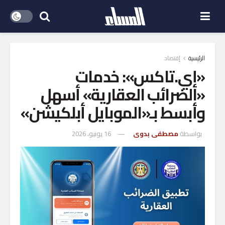
الرئيسية
إقتصاد
«إي.تاكس»: خدمات
«الضرائب العقارية» أسهل
وأبسط بـ«الموبايل أبلكيشن»
بواسطة
مصطفى بدوى
16 يونيو، 2026