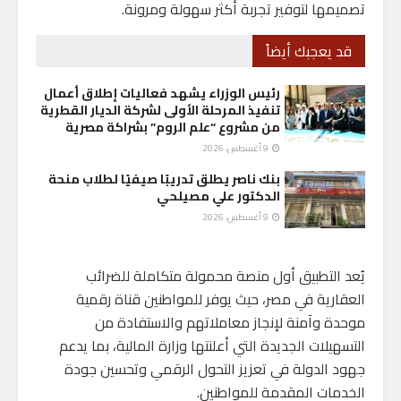
تصميمها لتوفير تجربة أكثر سهولة ومرونة.
قد يعجبك أيضاً
رئيس الوزراء يشهد فعاليات إطلاق أعمال
تنفيذ المرحلة الأولى لشركة الديار القطرية
من مشروع “علم الروم” بشراكة مصرية
9 أغسطس، 2026
بنك ناصر يطلق تدريبًا صيفيًا لطلاب منحة
الدكتور علي مصيلحي
9 أغسطس، 2026
يُعد التطبيق أول منصة محمولة متكاملة للضرائب
العقارية في مصر، حيث يوفر للمواطنين قناة رقمية
موحدة وآمنة لإنجاز معاملاتهم والاستفادة من
التسهيلات الجديدة التي أعلنتها وزارة المالية، بما يدعم
جهود الدولة في تعزيز التحول الرقمي وتحسين جودة
الخدمات المقدمة للمواطنين.