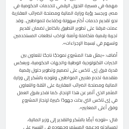
مهمة في مسيرة التحول الرقمي للخدمات الحكومية في
مصر، ويجسد رؤية وزارة المالية ومصلحة الضرائب العقارية
نحو تقديم خدمات أكثر سهولة وكفاءة للمواطنين.. وقد
عملت فرقنا على تطوير التطبيق بالكامل لضمان تقديم
تجربة رقمية متكاملة وآمنة تواكب تطلعات المستخدمين
وتسهم في تبسيط الإجراءات».
أضاف: «يمثل هذا المشروع نموذجًا ناجحًا للتعاون بين
الخبرات التكنولوجية الوطنية والجهات الحكومية، ويعكس
قدرة فرق إى. تاكس على تصميم وتطوير حلول رقمية
متقدمة تخدم ملايين المواطنين. ونتوجه بالشكر إلى وزارة
المالية ومصلحة الضرائب العقارية على الثقة والتعاون
المثمر الذي أثمر عن هذا الإنجاز، كما نفخر بفرق العمل
في إى.تاكس التي بذلت جهودًا كبيرة لإنجاز المشروع
وفق أعلى المعايير».
قال: «نتوجه أيضًا بالشكر والتقدير إلى وزير المالية،
لمساندته ودعمه المستمر وجهوده في التيسير على