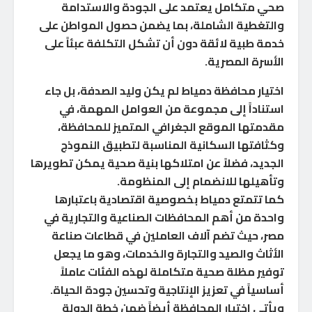
صحي متكامل يعتمد على الجودة والاستدامة
والتغطية الشاملة، بما يضمن حصول المواطن على
خدمة طبية لائقة دون أن تشكل التكلفة عبئاً على
الأسرة المصرية.
اختيار محافظة دمياط لم يكن وليد الصدفة، بل جاء
استناداً إلى مجموعة من العوامل المهمة، في
مقدمتها الموقع الجغرافي المتميز للمحافظة،
وكثافتها السكانية المناسبة لتطبيق النموذج
الجديد، فضلاً عن امتلاكها بنية صحية يمكن تطويرها
وتأهيلها للانضمام إلى المنظومة.
كما تتمتع دمياط بخصوصية اقتصادية باعتبارها
واحدة من أهم المحافظات الصناعية والتجارية في
مصر، حيث تضم آلاف العاملين في قطاعات صناعة
الأثاث والصيد والتجارة والخدمات، وهو ما يجعل
توفير مظلة صحية متكاملة لهذه الفئات عاملاً
أساسياً في تعزيز الإنتاجية وتحسين جودة الحياة.
ويأتي اختيار المحافظة أيضاً ضمن خطة الدولة