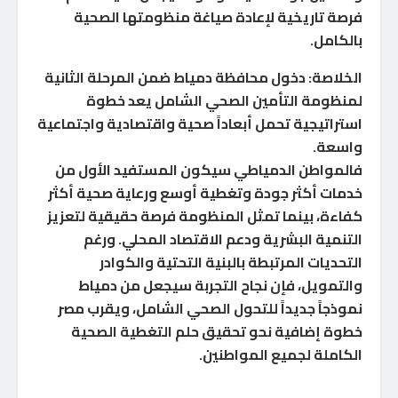
فرصة تاريخية لإعادة صياغة منظومتها الصحية
بالكامل.
الخلاصة: دخول محافظة دمياط ضمن المرحلة الثانية
لمنظومة التأمين الصحي الشامل يعد خطوة
استراتيجية تحمل أبعاداً صحية واقتصادية واجتماعية
واسعة.
فالمواطن الدمياطي سيكون المستفيد الأول من
خدمات أكثر جودة وتغطية أوسع ورعاية صحية أكثر
كفاءة، بينما تمثل المنظومة فرصة حقيقية لتعزيز
التنمية البشرية ودعم الاقتصاد المحلي. ورغم
التحديات المرتبطة بالبنية التحتية والكوادر
والتمويل، فإن نجاح التجربة سيجعل من دمياط
نموذجاً جديداً للتحول الصحي الشامل، ويقرب مصر
خطوة إضافية نحو تحقيق حلم التغطية الصحية
الكاملة لجميع المواطنين.