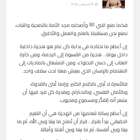
8 أغسطس، 2026
فكما صنع النبي ﷺ وأصحابه مجد الأمة بالتضحية والثبات،
نصنع نحن مستقبلنا بالعلم والعمل والأخلاق.
إن أعظم ما نحتاجه في بداية كل عام هو هجرة داخلية
داخل بيوتنا… هجرة من القسوة إلى الرحمة، ومن كثرة
العتاب إلى حسن الاحتواء، ومن الانشغال بالماديات إلى
الاهتمام بالإنسان الذي يعيش معنا تحت سقف واحد.
فالأسرة لا تُبنى بالكلام الكثير، وإنما تُبنى بالقدوة،
وبالأمان النفسي، وبالاحترام، وبقدرة كل فرد فيها أن
يشعر أنه مُقدَّر ومسموع ومحبوب.
إن أعظم رسالة نتعلمها من الهجرة هي أن التغيير
الحقيقي يبدأ بقرار… قرار أن نُصلح ما بيننا وبين الله، ثم ما
بيننا وبين أنفسنا، ثم ما بيننا وبين أهلنا وأبنائنا.