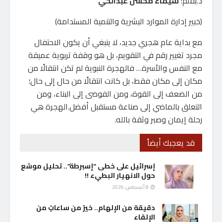
د.بقلم:
شيماء محسن عبدالحي
(خبير إدارة الموارد البشرية والتنمية المستدامة)
مع بداية عام هجري جديد، لا ينبغي أن يكون الاحتفال
مجرد تغيير رقم في التقويم، بل هو وقفة تربوية عميقة
مع النفس والأسرة… فالهجرة النبوية لم تكن انتقالًا من
مكان إلى مكان فقط، بل كانت انتقالًا من حال إلى حال؛
من الضعف إلى القوة، ومن الفوضى إلى البناء، ومن
التعلق بالماضي إلى صناعة مستقبل أفضل.الهجرة هي
رحلة إيمان وصبر وثقة بالله.
قد يعجبك أيضاً
إسرائيل على خطى “إسبرطة”.. تحليل موسّع
حول الانهيار البطيء !!
8 أغسطس، 2026
دقيقة من الإلهام.. خيرٌ من ساعاتٍ من
الإلقاء