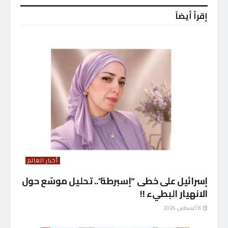
إقرأ أيضاً
أخبار العالم
إسرائيل على خطى “إسبرطة”.. تحليل موسّع حول
الانهيار البطيء !!
8 أغسطس، 2026