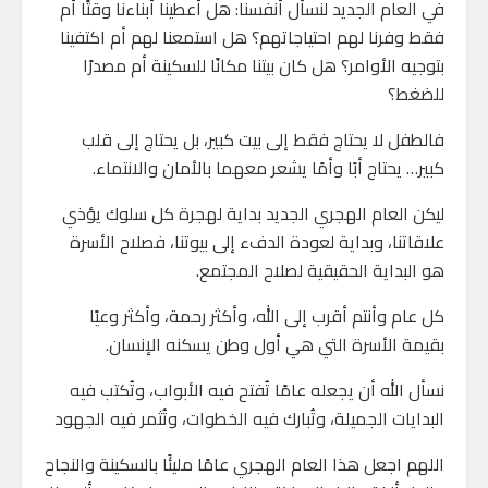
في العام الجديد لنسأل أنفسنا: هل أعطينا أبناءنا وقتًا أم
فقط وفرنا لهم احتياجاتهم؟ هل استمعنا لهم أم اكتفينا
بتوجيه الأوامر؟ هل كان بيتنا مكانًا للسكينة أم مصدرًا
للضغط؟
فالطفل لا يحتاج فقط إلى بيت كبير، بل يحتاج إلى قلب
كبير… يحتاج أبًا وأمًا يشعر معهما بالأمان والانتماء.
ليكن العام الهجري الجديد بداية لهجرة كل سلوك يؤذي
علاقاتنا، وبداية لعودة الدفء إلى بيوتنا، فصلاح الأسرة
هو البداية الحقيقية لصلاح المجتمع.
كل عام وأنتم أقرب إلى الله، وأكثر رحمة، وأكثر وعيًا
بقيمة الأسرة التي هي أول وطن يسكنه الإنسان.
نسأل الله أن يجعله عامًا تُفتح فيه الأبواب، وتُكتب فيه
البدايات الجميلة، وتُبارك فيه الخطوات، وتُثمر فيه الجهود
اللهم اجعل هذا العام الهجري عامًا مليئًا بالسكينة والنجاح