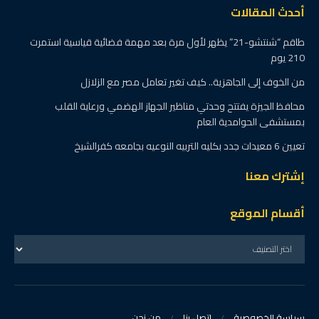
أحدث المقالات
طاقم “شنتشو-21” يظهر لأول مرة بعد مهمة فضائية قياسية استمرت
210 يوم
من الخوف إلى الجاهزية.. كيف تغير تعامل مصر مع الزلازل
محافظ الجيزة يفتتح وحدتي مناظير الجهاز الهضمي ورعاية القلب
بمستشفى الحوامدية العام
تعيين 6 معيدات جدد بكليه التربيه النوعيه بجامعه كفرالشيخ
إشترك معنا
أقسام الموقع
سياسة الخصوصية
إتصل بنا
من نحن