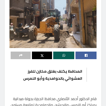
المحافظ يكلف بغلق مخازن للفرز
العشوائي بالحوامدية وأبو النمرس
قام الدكتور أحمد الأنصاري محافظ الجيزة بجولة ميدانية
بمراكز أبو النمرس والبدرشين والحوامدية لمتابعة مستوى