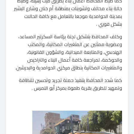
كما ضبط المحافظ أعمال بناء بطريق ميت رهينة، وضبط
حالة بناء مخالف وتشوينات بمنطقة أم خنان وشارع البشير
بمدينة الحوامدية موجعا بالتعامل مع كافة الحالات
بشكل فوري .
وكلف المحافظ بتشكيل لجنة برئاسة السكرتير المساعد،
وعضوية ممثلين عن المتغيرات المكانية، والمكتب
الهندسي، والمتابعة الميدانية، والشؤون القانونية،
والحوكمة، لمراجعة كافة أعمال البناء والتراخيص
والمتغيرات المكانية بنطاق مركزي الحوامدية والبدرشين.
كما شدد المحافظ بتنفيذ حملة تجريد وتحسين للنظافة
وتمهيد للطريق بقرية طموة بمركز أبو النمرس .