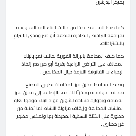
بمركز البدرشين.
كما ضبط المحافظ عددًا من حالات البناء المخالف ووجه
بمراجعة التراخيص الصادرة بمنطقة أبو صير ومدي الالتزام
بالاشتراطات.
كما كلف المحافظ بالإزالة الفورية لحالات تعدٍ بالبناء
المخالف على الأراضي الزراعية بقرية أبو صير مع إتخاذ
الإجراءات القانونية اللازمة حيال المخالفين .
وضبط المحافظ مخزن فرز للمخلفات بطريق المصنع
بمدينة الحوامدية ومخزنًا للخردة، بالإضافة إلى مخزن لفرز
القمامة وبجواره مساحة لتشوين مواد البناء موجها بغلق
المنشآت المخالفة وإيقاف مزاولة النشاط لما تمثلة من
خطورة علي الكتلة السكنية المحيطة بها وتعكس مظهر
غير حضاري .