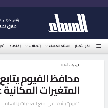
رئيس مجلس الإ
طارق لط
آخر الأخبار
استاد المساء
إتصالات
إقتصاد
أخب
الرئيسية
أهالينا
محافظ الفيوم يتابع 
المتغيرات المكانية غ
"غنيم" يشدد على منع التعديات والتعامل ال