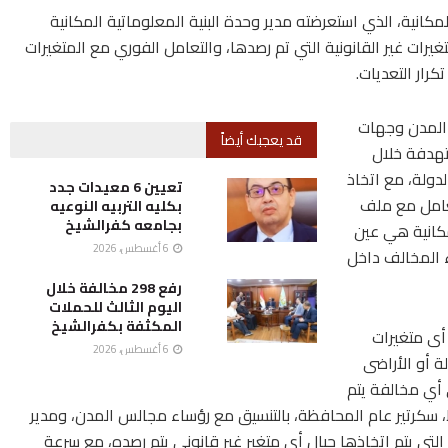
لمكانية، الذي استعرضته مدير وحدة البنية المعلوماتية المكانية
يرات غير القانونية التي تم رصدها، والتعامل الفوري مع المتغيرات
كرار التعديات.
 المدن وجهات
قد يعجبك أيضاً
ستهدفة خلال
لاك الدولة، مع اتخاذ
تعيين 6 معيدات جدد
تعامل مع ملف
بكليه التربيه النوعيه
بجامعه كفرالشيخ
مكانية هي عين
6 أغسطس، 2026
اء المخالف داخل
رفع 298 مخالفة خلال
اليوم الثالث للحملات
المكثفة بكفرالشيخ
أى متغيرات
6 أغسطس، 2026
ة أو الأراضى
 أي مخالفة يتم
سكرتير عام المحافظة، بالتنسيق مع رؤساء مجالس المدن، ومدير
ت التي يتم اتخاذها حيال أي متغير غير قانوني يتم رصده، مع سرعة