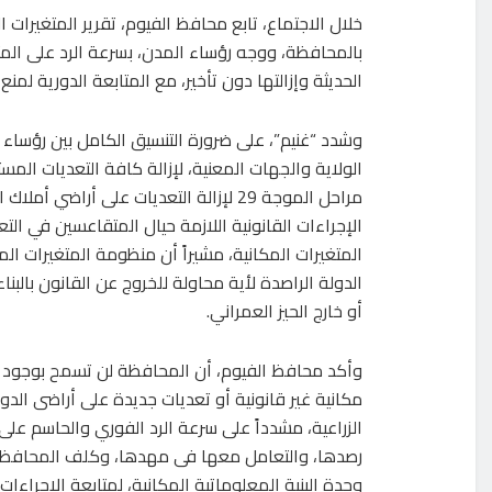
خلال الاجتماع، تابع محافظ الفيوم، تقرير المتغيرات ا
بالمحافظة، ووجه رؤساء المدن، بسرعة الرد على المتغ
الحديثة وإزالتها دون تأخير، مع المتابعة الدورية لمنع ت
وشدد “غنيم”، على ضرورة التنسيق الكامل بين رؤساء
الولاية والجهات المعنية، لإزالة كافة التعديات الم
مراحل الموجة 29 لإزالة التعديات على أراضي أم
الإجراءات القانونية اللازمة حيال المتقاعسين في ال
المتغيرات المكانية، مشيراً أن منظومة المتغيرات ال
الدولة الراصدة لأية محاولة للخروج عن القانون بالبن
أو خارج الحيز العمراني.
وأكد محافظ الفيوم، أن المحافظة لن تسمح بوجود 
مكانية غير قانونية أو تعديات جديدة على أراضى الدول
الزراعية، مشدداً على سرعة الرد الفوري والحاسم على
رصدها، والتعامل معها فى مهدها، وكلف المحافظ، 
وحدة البنية المعلوماتية المكانية، لمتابعة الإجراءا