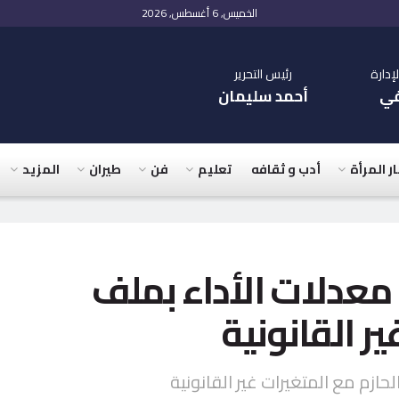
الخميس, 6 أغسطس, 2026
دارة
رئيس التحرير
في
أحمد سليمان
ار المرأة
أدب و ثقافه
تعليم
فن
طيران
المزيد
معدلات الأداء بملف
ير القانونية
حازم مع المتغيرات غير القانونية