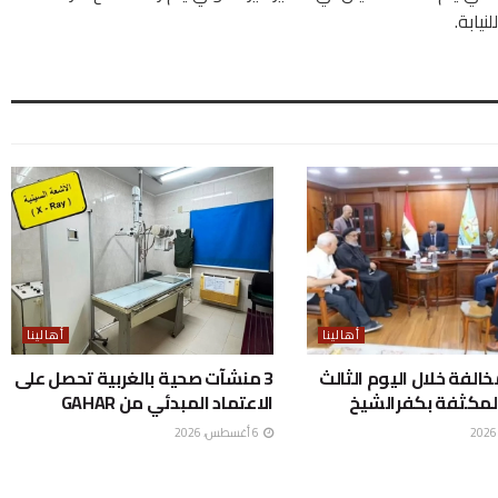
نيابة.
أهالينا
أهالينا
ع 298 مخالفة خلال اليوم الثالث
3 منشآت صحية بالغربية تحصل على
لمكثفة بكفرالشيخ
الاعتماد المبدئي من GAHAR
6 أغسطس، 2026