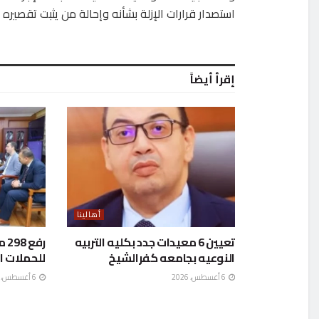
استصدار قرارات الإزلة بشأنه وإحالة من يثبت تقصيره لل
إقرأ أيضاً
أهالينا
تعيين 6 معيدات جدد بكليه التربيه
رف
النوعيه بجامعه كفرالشيخ
للحملات ا
6 أغسطس، 2026
6 أغسطس، 2026