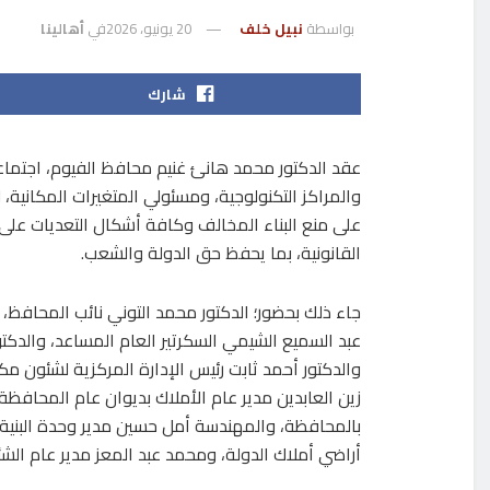
بواسطة
نبيل خلف
20 يونيو، 2026
في
أهالينا
شارك
عقد الدكتور محمد هانئ غنيم محافظ الفيوم، اجتماع
والمراكز التكنولوجية، ومسئولي المتغيرات المكانية، ل
على منع البناء المخالف وكافة أشكال التعديات على أم
القانونية، بما يحفظ حق الدولة والشعب.
جاء ذلك بحضور؛ الدكتور محمد التوني نائب المحافظ، 
عبد السميع الشيمي السكرتير العام المساعد، والدكتو
والدكتور أحمد ثابت رئيس الإدارة المركزية لشئون
زين العابدين مدير عام الأملاك بديوان عام المحافظة
بالمحافظة، والمهندسة أمل حسين مدير وحدة البنية ال
أراضي أملاك الدولة، ومحمد عبد المعز مدير عام الشئو