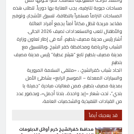
والملاذ للراحة الأسبوعية للعائلات. نظراً لكونها تمثل
مساحات حيوية للترفيه، يجب العناية بها دورياً. تتطلب هذه
المساحات التزاماً مستمراً بالنظافة، تنسيق الأشجار، وتوفير
مقاعد مريحة لتظل مكاناً آمناً يجمع أفراد العائلة
والأطفال للعب والاستعدادات لصيف 2026 الحالى.
أشار رئيس مدينة مصيف بلطيم، أنه فى إطار تعاون وزارة
الشباب والرياضة ومحافظة كفر الشيخ ،وبالتنسيق مع
مدينة مصيف بلطيم تابع “هيثم عطية” رئيس مدينة مصيف
بلطيم
اتحاد شباب كفرالشيخ، ، «ملتقى السلامة المرورية
والسيارات المعدلة – الموسم الرابع» بشاطئ الأمل
بمدينة مصيف بلطيم، ضمن فعاليات مبادرة “جميلة يا
بلدي”، تحت شعار «إيد واحدة.. بلدنا أجمل»، وبحضور عدد
من القيادات التنفيذية والشخصيات العامة،
قد يعجبك أيضاً
محافظ كفرالشيخ كرم أوائل الدبلومات