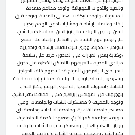
احتياجاتهم من أطعمة متنوعة وسلع ومحال للملابس
وللصيد وللأدوات الكهربائية، وتوجد مطاعم متعددة
المستويات وتوجد شبكة نت هوائى بالمدينة، وتوجد فرق
إنقاذ وعلامات إرشادية ومشايات لذوي الهمم وكبار
السن، وحرص اللواء جمال نور الدين، محافظ كفر الشيخ،
على توفير فرق الإنقاذ على الشاطئ لإنقاذ على جميع
شواطئ المدينة، وجرى تثبيت لافتات إرشادية وتحذيرية
،وكتابة بعض العبارات على الصخور ، حرصا على سلامة
مرتادي المصيف، لتعريفهم بالأماكن الخطرة قبل دخول
البحر ،حتى لا يتعرضون لأمواج قد تسحبهم خلف الحواجز،
ويتعرضون لمخاطر لوجود الدوامات، كما تم إقامة مشيات
للشاطئ لسهولة الوصول له لذوي الهمم وكبار السن،
بتوجيهات من المهندس إبراهيم مكى ، محافظ كفر الشيخ،
وتوجد بالمصيف 9 معسكرات للشباب والجامعات، وهي
معسكر جامعة القاهرة، وجامعة السادات، وجامعة بنى
سويف، وجامعة كفرالشيخ، ومعهد الخدمة الاجتماعية،
ووزارة التعليم العالى، ومعسكر مديرية الشباب والرياضة
بكفرالشيخ، ومعسكر مديرية الشباب والرياضة بالغربية،