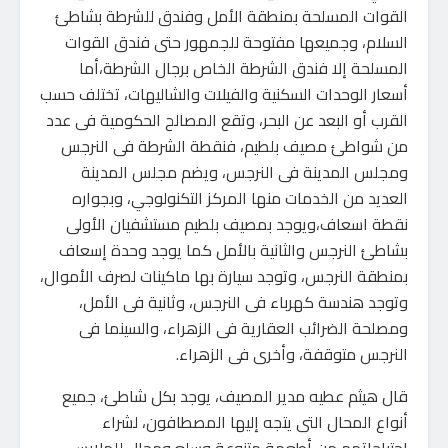
القوات المسلحة بمنطقة الأمل وفندق للشرطة بشاطئ
السلام، وجميعها مفتوحة للجمهور حتى فندق القوات
المسلحة إلا فندق الشرطة الخاص برجال الشرطة،أما
أسعار الوحدات السكنية والفيلات والشاليهات، تختلف حسب
القرب أو البعد عن البحر، وتقع المصالح الحكومية فى عدد
من شواطئ مصيف بلطيم، فنقطة الشرطة فى النرجس
ومجلس المدينة فى النرجس، ويضم مجلس المدينة
العديد من الخدمات منها المركز التكنولوجي، وبجواره
نقطة اسعاف،ويوجد بمصيف بلطيم مستشفيان الأولى
بشاطئ النرجس والثانية بالأمل كما يوجد وحدة إسعاف
بمنطقة النرجس، وتوجد سيارة بها ماكينات لصرف الأموال،
وتوجد هندسة كهرباء فى النرجس، وثانية فى الأمل،
ومصلحة الضرائب العقارية فى الزهراء، والسينما فى
النرجس متوقفة، وأخرى فى الزهراء.
قال هيثم عطيه مدير المصيف، يوجد بكل شاطئ، جميع
أنواع المحال التى يتجه إليها المصطافون، لشراء