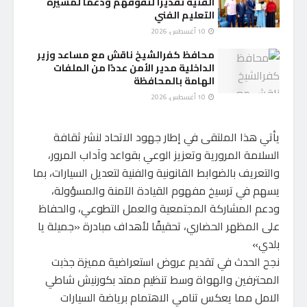
الفنية تقديرًا لتفوقهم ودعمًا لمسيرة
التعليم الفني
10 أغسطس، 2026
محافظ كفرالشيخ ناقش مع مساعد وزير
الداخلية مدير الأمن عددًا من الملفات
الهامة بالمحافظة
10 أغسطس، 2026
يأتي هذا الملتقى في إطار جهود الاتحاد لنشر ثقافة
السلامة المرورية وتعزيز الوعي بقواعد وآداب المرور،
والتعريف بالضوابط القانونية والفنية لتعديل السيارات، بما
يسهم في ترسيخ مفهوم القيادة الآمنة والمسؤولة،
ودعم المشاركة المجتمعية والعمل التطوعي، والحفاظ
على المظهر الحضاري، تحقيقًا لأهداف مبادرة «جميلة يا
بلدي»
نجح الحدث في تقديم عروض استعراضية مميزة جذبت
المحترفين والهواة وسط تنظيم ممتد بكورنيش شاطي
الامل مما يعكس تنامي الاهتمام برياضة السيارات