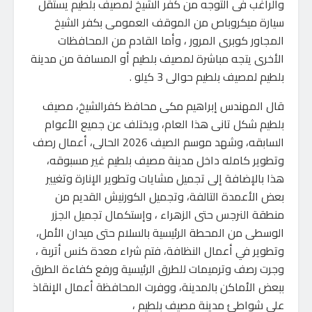
والراغب فى التوجه من كفر الشيخ لمصيف بلطيم يستقل
سيارة ميكروباص من الموقف العمومى بكفر الشيخ
المجاور كوبرى المرور ، وأما القادم من المحافظات
الأخرى يتجه مباشرة لمصيف بلطيم أو المسافة من مدينة
بلطيم لمصيف بلطيم حوالى 3 كيلو .
قال المهندس إبراهيم مكى محافظ كفرالشيخ، مصيف
بلطيم شكل تانى هذا العام، ويختلف عن جميع الأعوام
السابقه، وشهد موسم الصيف 2026 الحالى، أعمال رصف
وتطوير كامله داخل مدينة مصيف بلطيم غير مسبوقه،
هذا بالإضافة إلى تجميل مشايات وتطوير الإنارة وتغيير
بعض الأعمدة التالفة، وتجميل الكورنيش القديم من
منطقة النرجس حتى الزهراء ، وإستكمال تجميل الجزر
الوسطى من المحطة الرئيسية بالسلام حتى ميدان الأمل،
وتطوير في أعمال النظافة، فتم شراء معدة كنس أتربة ،
وجرت رصف وترميمات للطرق الرئيسية ورفع كفاءة الطرق
ببعض الأماكن بالمدينة، ووفرت المحافظة أعمال الإنقاذ
على شواطئ مدينة مصيف بلطيم ،