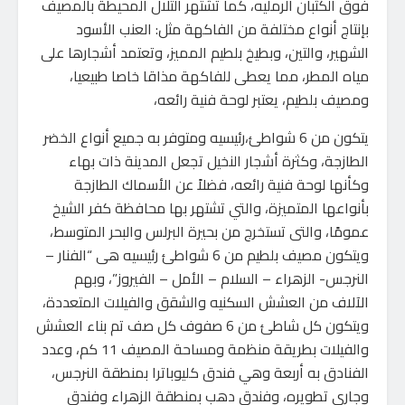
فوق الكثبان الرمليه، كما تشتهر التلال المحيطة بالمصيف
بإنتاج أنواع مختلفة من الفاكهة مثل: العنب الأسود
الشهير، والتين، وبطيخ بلطيم المميز، وتعتمد أشجارها على
مياه المطر، مما يعطى للفاكهة مذاقا خاصا طبيعيا،
ومصيف بلطيم، يعتبر لوحة فنية رائعه،
يتكون من 6 شواطئ،رئيسيه ومتوفر به جميع أنواع الخضر
الطازجة، وكثرة أشجار النخيل تجعل المدينة ذات بهاء
وكأنها لوحة فنية رائعه، فضلاً عن الأسماك الطازجة
بأنواعها المتميزة، والتي تشتهر بها محافظة كفر الشيخ
عمومًا، والتى تستخرج من بحيرة البرلس والبحر المتوسط،
ويتكون مصيف بلطيم من 6 شواطئ رئيسيه هى “الفنار –
النرجس- الزهراء – السلام – الأمل – الفيروز”، وبهم
الآلاف من العشش السكنيه والشقق والفيلات المتعددة،
ويتكون كل شاطئ من 6 صفوف كل صف تم بناء العشش
والفيلات بطريقة منظمة ومساحة المصيف 11 كم، وعدد
الفنادق به أربعة وهي فندق كليوباترا بمنطقة النرجس،
وجاري تطويره، وفندق دهب بمنطقة الزهراء وفندق