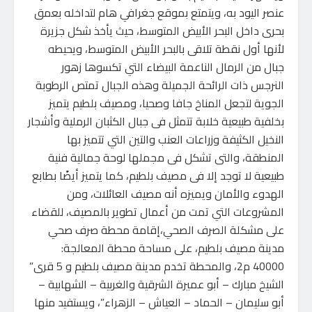
عنصر اليود به، ويتمتع بموقع جغرافي هام لتداخله بعمق
بحرى داخل البحر الأبيض المتوسط، حيث يأخذ شكل جزيرة
لأنها أول نقطة تلاقى بالبحر الأبيض المتوسط، ويحيطه
جبال من الرمال الناعمة البيضاء التي تكسوها زهور
النرجس ذات الرائحة الجميلة وهذه الجبال تمتص الرطوبة
الجوية لتجعل المناخ جافا وصحيا، ومصيف بلطيم يتميز
بخلفية طبيعية خلابة تتمثل فى جبال الكثبان الرملية وأشجار
النخيل الكثيفة وزراعات العنب والتين التي تتميز بها
المنطقة، والتى تشكل فى مجملها لوحة جمالية فنية
طبيعية لا توجد إلا فى مصيف بلطيم، كما يتميز أيضًا بطابع
الهدوء والأمان ويميزه أنه مصيف العائلات، ومن
المشروعات التي تمت من أعمال تطوير بالمصيف، للقضاء
على مشكلة الصرف الصحي،إقامة محطة صرف صحي
مدينة مصيف بلطيم، على مساحة محطة المعالجة:
40000 م2، والمحطة تخدم مدينة مصيف بلطيم و 5 قرى”
الشيخ مبارك – أبو عميرة الشرقية والغربية – الشهابية –
أبو سليمان – الحماد – العياش – الزهراء”، ويستفيد منها