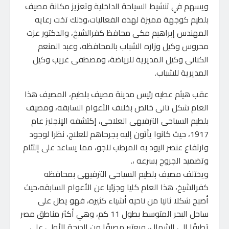
ويسهم في تنشيط السياحة الداخلية وتعزيز مكانة مصيف
بلطيم كوجهة مميزة لهذه الفعاليات،وذلك تخت رعايه
المهندس إبراهيم مكى محافظ كفرالشيخ، والدكتور عزت
محروس وكيل وزاره الشباب بالمحافظه، وعبد المنعم
الكنانى وكيل المديرية للرياضة، ومصطفى غريب وكيل
المديرية للشباب.
عقب هيثم عطيه رئيس مدينة مصيف بلطيم، المصيف هذا
العام شكل تانى خالص بخلاف الأعوام السابقه، ومصيف
بلطيم السياحى الترفيهى العلاجى، إكتشفه الإنجليز عام
1917، حيث كانوا يأتون إليه بجرحاهم للعلاج، نظرا لوجود
وارتفاع عنصر اليود به المرطب للجو، مما يساعد على إلتئام
وتضميد الجروح بسرعه ،.
ويختلف مصيف بلطيم السياحى الترفيهى بمحافظه
كفرالشيخ، هذا العام كليا وجزئيا عن الأعوام السابقه،حيث
أصبح شكلا ثانيا من ناحيه أشياء كثيره، فهو يطل على
ساحل البحر المتوسط بطول 11 كم، وهي أكثر مناطق مصر
تطرفًا إلى الشمال، ويعتبر مصيفًا من الدرجة الأولى على