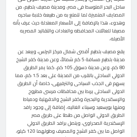
ساحل البحر المتوسط فى مصر، ومدينة مصيف بلطيم، من
المصايف المتميزة لما تتمتع به من طبيعة خلابة ساحره
وهدوء، هذا بالإضافة إلى الأسعار المعتدلة حيث عرف بأنه
مصيفا للعائلات المحافظه والعادات والتقاليد المصريه
الأصيله،
يقع مصيف بلطيم أقصى شمال مركز البرلس، ويبعد عن
مدينة بلطيم مسافة 5 كم شمالاً، وعن مدينة كفر الشيخ
80 كم، وعن مدينة دسوق 105 كم، كما يمر الطريق
الدولي الساحلي بالقرب من المدينة على بعد 1.5 كم، مما
يسهم فى الجذب السياحى والترفيهى، خاصة أن الطريق
الدولى الساحلى يربط بين محافظات مرسى مطروح
والإسكندرية والبحيرة وكفر الشيخ والدقهلية ودمياط
ومنها بورسعيد وسيناء الغاليه، إضافة إلى وجود رافد
الطريق الدولي الواصل من طنطا على طريق مصر
الإسكندرية الصحراوى، ويتصل برافد الطريق الدولي
الواصل ما بين كفر الشيخ والمصيف وطولهما 120 كيلو،