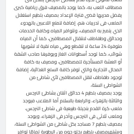
مصطاف اللعب به، كما يوجد بالمصيف فرق رياضية كبرى
يفضل مدربها قضى فترة الإعداد بمصيف بلطيم استغلال
الملعب فى تدريبات هم، إضافة لتمتع اللاعبين بالهدوء
الذي يتميز به المصيف، وتتوافر المياه وكافة الخدمات
وحدائق وطفاطف لانتقال المصطافين، كما أن المياه
متوفرة 24 ساعة لا تنقطع وهي مياه نقية لا تشوبها
شوائب، كما توجد أسطوانات الغاز ويوفرها صاحب الشقة
أو العشة المستأجرة للمصطافين، ومصيف به كافة
المحال التجارية والتي توفر كافة السلع الغذائية، إضافة
لوجود طفاطف لنقل المصطافين لأي شاطئ من
الشواطئ الستة،
يوجد بمصيف بلطيم 4 حدائق اثنتان بشاطئ النرجس
والثالثة بالزهراء، والرابعة بالسلام أما الملاعب فيوجد
ملعب كرة القدم بنجيلة طبيعية فى شاطئ النرجس،
وملعب ثلاثى فى النرجس وآخر فى الزهراء، ويوجد
بمصيف بلطيم 7 مساجد بكل شاطئ من الشواطئ الستة،
ويشتهرمصيف بلطيم بخلو جوه من الرطوبة تمامًا توافر