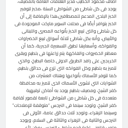
أضاف محمود الخطيب مدير العلاقات العامة بالمصيف،
يوجد فى كل شاطئ من الشواطئ الستة ،مخبز لتوفير
الخبز البلدى المدعم للمصطافين،هذا بالإضافة إلى أن
الخبز يتوافر أيضًا فى محلات السوبر ماركت الموجودة فى
كل شاطئ والتى تبيع الخبز بأنواعه المصرى واللبنانى
والأبيض، وأنه بكل شاطئ ثلاثة أسواق لبيع الخضراوات
والفواكه، وأسعارها تطبق التسعيرة الجبرية، كما أن
معظم الخضروات والفاكهة يتم زراعتها فى بلطيم وبقرى
الخريجين على رافد الطريق الدولى خاصة البطيخ، والذي
تتميز به بلطيم وكل الفواكه التى تزرع فى حدائق بلطيم،
كما تتوفر الأسماك بأنواعها وهناك العشرات من
الشوايات التي تشوى الأسماك الذى تتميز به محافظة
كفر الشيخ، ومصيف بلطيم يوجد به أماكن ترفيهية
متعددة فى كل شاطئ من الشواطئ تابعة لقصور ثقافة
كفر الشيخ، وتوجد سينما فى النرجس “متوقفة للإصلاحات”
وسينما الزهراء، وتوجد ثلاث حدائق عامة، الأولى فى
النرجس والثانية فى الزهراء والثالثة فى السلام، ويوجد
ملعب قانونى لكرة قدم بشاطئ النرجس يمكن لأى