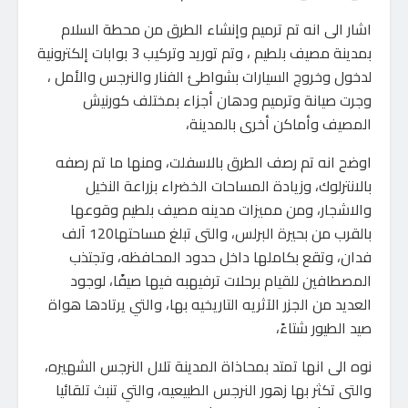
اشار الى انه تم ترميم وإنشاء الطرق من محطة السلام
بمدينة مصيف بلطيم ، وتم توريد وتركيب 3 بوابات إلكترونية
لدخول وخروج السيارات بشواطئ الفنار والنرجس والأمل ،
وجرت صيانة وترميم ودهان أجزاء بمختلف كورنيش
المصيف وأماكن أخرى بالمدينة،
اوضح انه تم رصف الطرق بالاسفلت، ومنها ما تم رصفه
بالانترلوك، وزيادة المساحات الخضراء بزراعة النخيل
والاشجار، ومن مميزات مدينه مصيف بلطيم وقوعها
بالقرب من بحيرة البرلس، والتى تبلغ مساحتها120 آلف
فدان، وتقع بكاملها داخل حدود المحافظه، وتجتذب
المصطافين للقيام برحلات ترفيهبه فيها صيفًا، لوجود
العديد من الجزر الآثريه التاريخيه بها، والتي يرتادها هواة
صيد الطيور شتاءً،
نوه الى انها تمتد بمحاذاة المدينة تلال النرجس الشهيره،
والتى تكثر بها زهور النرجس الطبيعيه، والتي تنبث تلقائيا