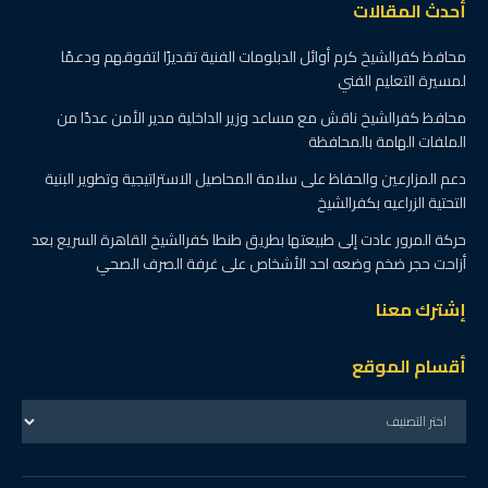
أحدث المقالات
محافظ كفرالشيخ كرم أوائل الدبلومات الفنية تقديرًا لتفوقهم ودعمًا
لمسيرة التعليم الفني
محافظ كفرالشيخ ناقش مع مساعد وزير الداخلية مدير الأمن عددًا من
الملفات الهامة بالمحافظة
دعم المزارعين والحفاظ على سلامة المحاصيل الاستراتيجية وتطوير البنية
التحتية الزراعيه بكفرالشيخ
حركة المرور عادت إلى طبيعتها بطريق طنطا كفرالشيخ القاهرة السريع بعد
أزاحت حجر ضخم وضعه احد الأشخاص على غرفة الصرف الصحي
إشترك معنا
أقسام الموقع