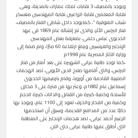
ويوجد بالمصيف 3 نقابات تملك عمارات بالمدينة، وهى
نقابة المعلمين نقابة الزراعيين نقابة المهندسين معسكر
شباب المنوفية “، كمايوجد داخل شاطئ الفنار بالمصيف،
فنار البرلس الأثر، والذى تم إنشائه عام 1869 فى عهد
الخديوى عباس حلمى، بمعرفة بعض المهندسين
الإنجليز والفرنسيين ويبلغ ارتفاعه 60 مترًا، وتم ضمة إلى
وزارة الآثار المصرية عام 1998م
،كما توجد طابية عرابى الشهيره على بعد أمتار من فنار
البرلس، والتى أقامها صلاح الدين الأيوبى، لصد الهجمات
الصليبية القادمة من أوروبا، وقام بترميمها الخديوى
إسماعيل عام 1882م، وعثر بها من فترة على 3 مخازن
للأسلحة وكمية كبيرة من القنابل والدانات كبيرة الحجم
وكمية من الفخار والخزف تعود إلى 1100 عام، ويوجد بها
حاليًا عدد من المدافع القديمة، وسبق أن استخدمها
الزعيم أحمد عرابى، لصد هجمات الإنجليز على المنطقة
التي أطلق عليها طابية عرابى حتى الآن.