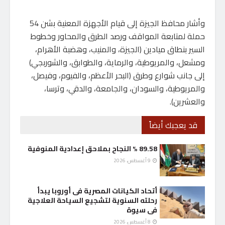
وأشار محافظ الجيزة إلى قيام الأجهزة المعنية بشن 54
حملة لمتابعة المواقف ورصد الطرق والمحاور وخطوط
السير بنطاق ميادين (الجيزة، والمنيب، وهضبة الأهرام،
ومشعل، والمريوطية، والرماية، والطوابق، والشوربجي)
إلى جانب شوارع وطرق (البحر الأعظم، والفيوم، وفيصل،
والمريوطية، والسودان، والجامعة، والدقي، وترسا،
والعشرين).
قد يعجبك أيضاً
89.58 % النجاح بملاحق إعدادية المنوفية
9 أغسطس، 2026
أتحاد الكيانات المصرية فى أوروبا يبدأ
رحلته السنوية لتشجيع السياحة العلاجية
فى سيوة
8 أغسطس، 2026