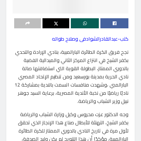
كتب-عبدالقادرالشوادفى وصلاح طواله
نجح فريق الكرة الطائرة البارالمبية، بنادي الإرادة والتحدي
بكفر الشيخ في انتزاع المركز الثاني والميدالية الفضية
بالدوري الممتاز، البطولة القوية التي استضافتها صالة
نادي الحرية بمدينة بورسعيد ومن تنظيم الإتحاد المصري
البارالمبي ،وشهدت منافسات اتسمت بالندية بمشاركة 12
ناديًا رياضيًا من نخبة الأندية المصرية، برعاية السيد جوهر
نبيل وزير الشباب والرياضة.
وجه الدكتور عزت محروس وكيل وزارة الشباب والرياضة
بكفر الشيخ، التهنئة للأبطال صناع هذا الإنجاز الذي تحقق
لأول مرة في تاريخ النادي بالدوري الممتاز للكرة الطائرة
البارالمبية، مؤكدًا أن هذا التتويج لم يكن وليد الصدفة،