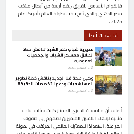
فالقوام الأساسي للفريق ،يضم أربعة من أبطال منتخب
مصر الذهبي والذي تُوج بلقب بطولة العالم بأمريكا عام
2025 .
قد يعجبك أيضاً
مديرية شباب كفر الشيخ تناقش خطة
انطلاق معسكر الشباب والجمعيات
العمومية
6 أغسطس، 2026
وكيل صحة قنا الجديد يناقش خطة تطوير
المستشفيات ودعم التخصصات الدقيقة
6 أغسطس، 2026
أضاف أن منافسات الدورى الممتاز كانت بمثابة ساحة
مثالية لإنتقاء اللاعبين المتميزين لضمهم إلى صفوف
الفراعنة، استعدادًا للمعترك العالمي المرتقب في بطولة
العالم للكرة الطائرة البارالمبية بالصين يوليو القادم، جاءت