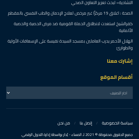
التشادية» لبحث تعزيز التعاون الصحي
الصحة : اغلاق 19 مركزًا غير مرخص لعلاج الإدمان والطب النفسي بالمقطم
كفرالشيخ استعدت لانطلاق الحملة القومية ضد مرض الحصبة والحصبة
الألمانية
الهلال الأحمر يدرب العاملين بمسجد السيدة نفيسة على الإسعافات الأولية
والطوارئ
إشترك معنا
أقسام الموقع
سياسة الخصوصية
إتصل بنا
من نحن
جميع الحقوق محفوظة © 2021 لـ المساء - يُدار بواسطة إدارة التحول الرقمي.