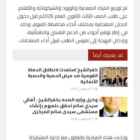
تم توزيع المياه المعدنية والورود والشيكولاتة والأقلام
على طلاب الصف الثالث الثانوي العام 2026م قبل دخول
اللجان الامتحانية بمختلف أنحاء محافظة الفيوم، وذلك
في إطار توفير أجواء من الدعم النفسي والطمأنينة،
وإدخال البهجة إلى نفوس الطلاب قبيل أداء الامتحانات.
قد يعجبك أيضاً
كفرالشيخ استعدت لانطلاق الحملة
القومية ضد مرض الحصبة والحصبة
الألمانية
7 أغسطس، 2026
وكيل وزاره الصحه بكفرالشيخ : أهالي
سيدي سالم تحقق حلمهم بإنشاء
مستشفى سيدى سالم المركزى
7 أغسطس، 2026
وجاءت هذه المبادرة بالتعاون مع إدارة المشاركة