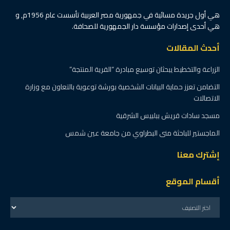
هي أول جريدة مسائية في جمهورية مصر العربية تأسست عام 1956م, و
هي أحدى إصدارات مؤسسة دار الجمهورية للصحافة.
أحدث المقالات
الزراعة والتخطيط يبحثان توسيع مبادرة “القرية المنتجة”
التضامن تعزز حماية البيانات الشخصية بورشة توعوية بالتعاون مع وزارة
الاتصالات
مسجد سادات قريش ببلبيس الشرقية
الماجستير للباحثة منى البطراوي من جامعة عين شمس
إشترك معنا
أقسام الموقع