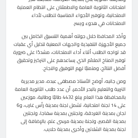
امتحانات الثانوية العامة والاطمئنان على انتظام العملية
الامتحانية، وتوفير الأجواء المناسبة للطلاب لأداء
الامتحانات في هدوء ويسر.
وأكد المحافظ خلال جولته أهمية التنسيق الكامل بين
جميع الأجهزة التنفيذية والجهات المعنية لتذليل أي عقبات
قد تواجه الطلاب أثناء أداء الامتحانات، مشددًا على ضرورة
توفير المناخ الملائم الذي يساعدهم على التركيز وتحقيق
أفضل النتائج، ومتمنيًا لهم التوفيق والنجاح.
ومن جانبه، أوضح الأستاذ مصطفى عبده، مدير مديرية
التربية والتعليم بالبحر الأحمر، أن عدد طلاب الثانوية العامة
بالمحافظة هذا العام يبلغ 4432 طالبًا وطالبة، موزعين
على 14 لجنة امتحانية، تشمل لجنة بمدينة رأس غارب، و6
لجان بمدينة الغردقة، ولجنتين بمدينة سفاجا، ولجنتين
بمدينة القصير، ولجنة بمدينة مرسى علم، بالإضافة إلى
لجنة بمدينة الشلاتين وأخرى بمدينة حلايب.