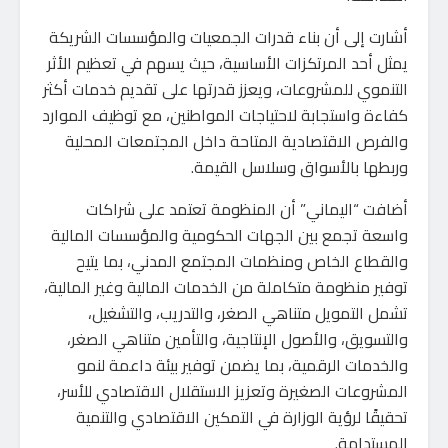
أشارت إلى أن بناء قدرات الجمعيات والمؤسسات الشريكة
يمثل أحد المرتكزات الأساسية، حيث يسهم في تعظيم الأثر
التنموي للمشروعات، ويعزز قدرتها على تقديم خدمات أكثر
كفاءة واستجابة لاحتياجات المواطنين، مع توظيف الموارد
والفرص الاقتصادية المتاحة داخل المجتمعات المحلية
وربطها بالأسواق وسلاسل القيمة.
أضافت “اليماني” أن المنظومة تعتمد على شراكات
واسعة تجمع بين الجهات الحكومية والمؤسسات المالية
والقطاع الخاص ومنظمات المجتمع المدني، بما يتيح
توفير منظومة متكاملة من الخدمات المالية وغير المالية،
تشمل التمويل متناهي الصغر، والتدريب، والتشغيل،
والتسويق، والأصول الإنتاجية، والتأمين متناهي الصغر،
والخدمات الرقمية، بما يضمن توفير بيئة داعمة لنمو
المشروعات الصغيرة وتعزيز الاستقلال الاقتصادي للأسر،
تحقيقًا لرؤية الوزارة في التمكين الاقتصادي والتنمية
المستدامة.