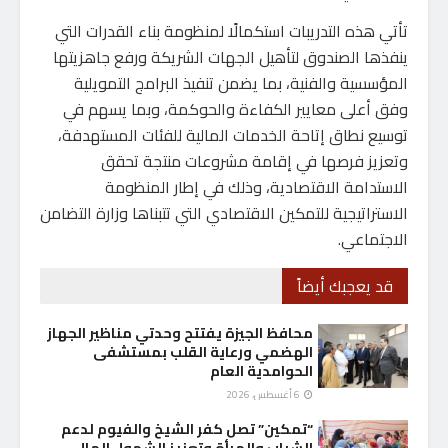
تأتي هذه التدريبات استكمالًا لمنظومة بناء القدرات التي
ينفذها الصندوق لتأهيل الجهات الشريكة ورفع جاهزيتها
المؤسسية والفنية، بما يضمن تنفيذ البرامج التمويلية
وفق أعلى معايير الكفاءة والحوكمة، وبما يسهم في
توسيع نطاق إتاحة الخدمات المالية للفئات المستهدفة،
وتعزيز فرصها في إقامة مشروعات منتجة تحقق
الاستدامة الاقتصادية، وذلك في إطار المنظومة
الاستراتيجية للتمكين الاقتصادي التي تتبناها وزارة التضامن
الاجتماعي.
قد يعجبك أيضاً
محافظ الجيزة يفتتح وحدتي مناظير الجهاز
الهضمي ورعاية القلب بمستشفى
الحوامدية العام
6 أغسطس، 2026
“تمكين” تصل كفر الشيخ والفيوم لدعم
الشباب والمرأة وتعزيز الشمول المالي