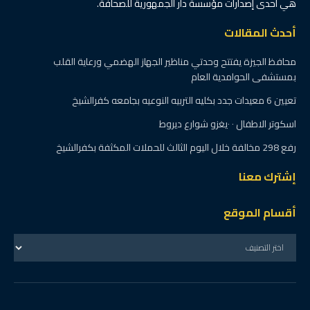
هي أحدى إصدارات مؤسسة دار الجمهورية للصحافة.
أحدث المقالات
محافظ الجيزة يفتتح وحدتي مناظير الجهاز الهضمي ورعاية القلب
بمستشفى الحوامدية العام
تعيين 6 معيدات جدد بكليه التربيه النوعيه بجامعه كفرالشيخ
اسكوتر الاطفال ٠ ٠يغزو شوارع ديروط
رفع 298 مخالفة خلال اليوم الثالث للحملات المكثفة بكفرالشيخ
إشترك معنا
أقسام الموقع