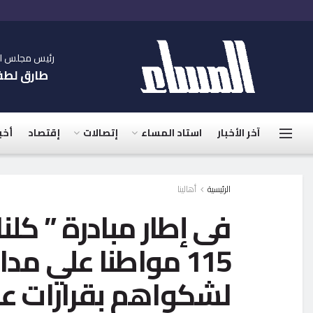
رئيس مجلس الإ
طارق لط
آخر الأخبار
استاد المساء
إتصالات
إقتصاد
أخب
الرئيسية
أهالينا
فى إطار مبادرة ” كلن
لشكواهم بقرارات عا