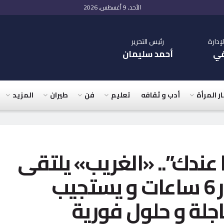
الأحد, 9 أغسطس, 2026
دارة
رئيس التحرير
في
أحمد سليمان
ار المرأة
أدب و ثقافه
تعليم
فن
طيران
المزيد
ا عندك”.. «الغريب» يلتقى
115 مواطنا علي مدار 6 ساعات و يستجيب
جلة و حلول فورية