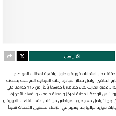
إرسال
ا حققته من استجابات فورية و حلول واقعية لمطالب المواطنين
و الماضي، واصل قطار المبادرة رحلته الميدانية الموسعة بمحطته
الخامسة بمركز و مدينة منوف،حيث عقد المحافظ اللواء عمرو الغريب لقاءً جماهيرياً موسعاً بأكثر من 115 مواطنا علي
ر سامى سرور رئيس الوحدة المحلية لمركز و مدينة منوف ، و رؤساء الأجهزة
يخ نهج التواصل مع جموع المواطنين من خلال عقد اللقاءات الدورية و
ابات فورية حيالها بما يسهم في الارتقاء بمستوى الخدمات تنفيذاً