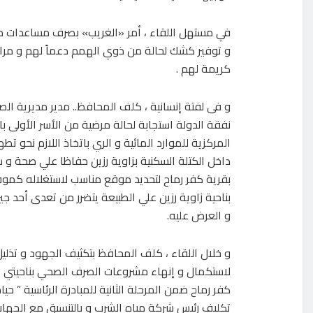
في مستهل اللقاء ، أمر «الغريب» بصرف مساعدات مالي
و توفير كشك لحالة من ذوي الهمم دعماً لهم و مرا
كريمة لهم .
و فى لفتة إنسانية ، كلف المحافظ.. مدير مديرية الصح
نفقة الدولة استجابة لحالة مرضية من الأسر الأولى با
المركزية للموارد المائية و الري باتخاذ اللازم نحو 
داخل الكتلة السكنية بزاوية رزين حفاظا علي صحة و س
بقرية كفر رماح لتحديد موقع مناسب لاستغلاله كم
بناحية زاوية رزين علي الطبيعة يتضرر من تعدى أحد جي
و العرض عليه.
و خلال اللقاء ، كلف المحافظ بتكثيف الجهود و تذليل
لاستكمال و إنهاء مشروعات الصرف الصحي بناحيتي ا
كفر رماح ضمن المرحلة الثانية للمبادرة الرئاسية ” حيا
تكليف رئيس شركة مياه الشرب و بالتنسيق مع الجهات