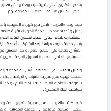
بفحص شكاوي أهالي قرية ميت ربيعة و التي تتعلق
الصحي لتحسين مستوي الخدمات المقدمة لهم .
فيما وجه «الغريب»..رئيس فرع كهرباء المنوفية باتخاذ
إحلال و تجديد عدد من أعمدة الكهرباء بقرية صنص
الاستثمارية للعام المالي الجديد لتحسين الرؤية البصر
رئيس مدينة منوف بدراسة إمكانية تركيب أعمدة إنارة
العشري حفاظاَ علي الصالح العام ، و كذا التنسيق م
السيرفيس الداخلي بالمدينة لتسهيل الحركة المرورية .
و خلال اللقاء، التقي المحافظ.. أهالي و عمدة قرية 
تضمنت توجيه مدير مديرية الشباب و الرياضة بإجراء مع
بالموقف العام و العرض عليه لاتخاذ اللازم ، و كذا ال
موافقة البنك المختص) .
يلتمس إمكانية إضافتهم إلي بطاقته التموينية ، و