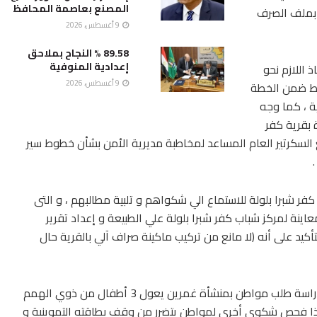
المصنع بعاصمة المحافظ
 بملف الصرف
9 أغسطس، 2026
89.58 % النجاح بملاحق
إعدادية المنوفية
 اللازم نحو
9 أغسطس، 2026
فط ضمن الخطة
ية ، كما وجه
 بقرية كفر
ع السكرتير العام المساعد لمخاطبة مديرية الأمن بشأن خطوط سير
كفر شبرا بلولة للاستماع الي شكواهم و تلبية مطالبهم ، و التى
اينة لمركز شباب كفر شبرا بلولة علي الطبيعة و إعداد تقرير
تأكيد على أنه (لا مانع من تركيب ماكينة صراف آلي بالقرية حال
فيما كلف «الغريب» ، مدير مديرية التموين ببحث و دراسة طلب مواطن بمنشأة غمرين يعول 3 أطفال من ذوي الهمم
 كذا فحص شكوى أخرى لمواطن يتضرر من وقف بطاقته التموينية و