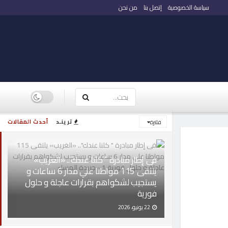
سياسة الخصوصية
إتصل بنا
من نحن
ترينـد
أحدث المقالات
فلترة
فى إطار مبادرة ” كلنا عندك”.. «الغريب»
يلتقى 115 مواطنا علي مدار 6 ساعات و
يستجيب لشكواهم بقرارات عاجلة و حلول
فورية
22 يونيو، 2026