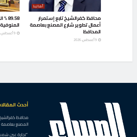
أهالينا
محافظ كفرالشيخ تابع إستمرار
89.58
أعمال تطوير شارع المصنع بعاصمة
المنوفية
المحافظ
9 أغسطس، 2026
9 أغسطس، 2026
أحدث المقالا
محافظ كفرالشيخ ت
المصنع بعاصمة 
“تجارة عين شمس”