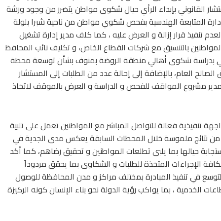
شار القانوني بإبداء الرأي حيال شكوى مواطن يتضرر من وجود ورشة
ر إدارة المتابعة الهندسية بفحص شكوي مواطن من ناحية شبرا بلولة
دم تنفيذ قرار إزالة و العرض عليه ، كما كلف مدير إدارة تشغيل
المواطنين بالتنسيق مع شركات القطاع الخاص، و تكليف نائب المحافظ
حي بدراسة شكوى أهالي منطقة الروضة بمنوف بشأن توسعة محطة
 الصالح العام، بالإضافة إلى إحالة عدد من الطلبات إلى المستشار
 مدير مشروع المواقف للفحص و الدراسة و العرض بالموقف لاتخاذ
اجهة تنفيذية فعالة للتواصل المباشر مع المواطنين تعمل على تلبية
قق من نتائج ملموسة خلال المحطات السابقة يعكس مدى الجدية في
جابة حيالها بما يلبى تطلعات المواطنين و تحقيق رضاهم، كما أكد
لكافة الإجراءات المتخذة للطلبات و الشكاوى بما يحقق مردوداً
 في التوسع في تنفيذ المبادرة بمختلف مراكز و مدن المحافظة للوصول
الخدمية ، بما يواكب رؤية الدولة نحو بناء الإنسان كونه الركيزة