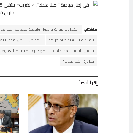
هاشتاج:
استجابات فورية و حلول واقعية لمطالب المواطني
المبادرة الرئاسية حياة كريمة
المواطن سيظل محور الاهت
تحقيق التنمية المستدامة
تطهير ترعة صنصفط العمومية
مبادرة "كلنا عندك"
إقرأ أيضاً