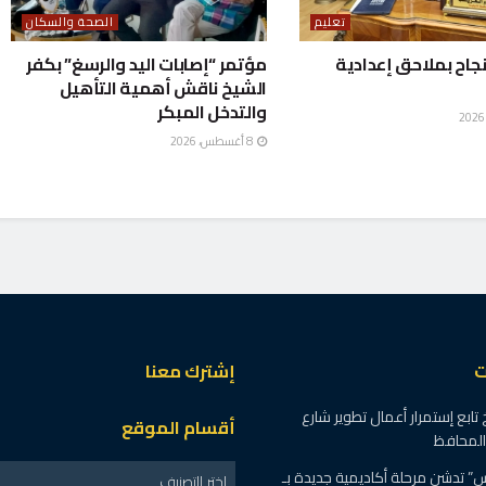
تعليم
الصحة والسكان
 % النجاح بملاحق إعدادية
مؤتمر “إصابات اليد والرسغ” بكفر
الشيخ ناقش أهمية التأهيل
والتدخل المبكر
8 أغسطس، 2026
ت
إشترك معنا
ابع إستمرار أعمال تطوير شارع
أقسام الموقع
المحافظ
 تدشن مرحلة أكاديمية جديدة بـ
اختر التصنيف