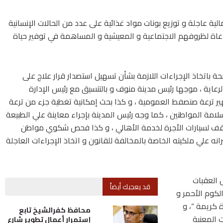
ة عاجلة و توزيع بونات مواد غذائية على عدد من الحالات الإنسانية
عاة لظروفهم الاجتماعية و المعيشية و المساهمة في توفير حياة
ة باتخاذ الإجراءات اللازمة بشأن تسهيل استصدار قرار علاج على
لرعاية ، موجها رئيس مدينة منوف و بالتنسيق مع رئيس الإدارة
تطهير ترعة صنصفط العمومية ، و كذا بحث إمكانية تغطية جزء من ترعة
لامة المواطنين ، كما وجه رئيس المدينة بإجراء معاينة علي الطبيعة
وقف لسيارات الأجرة لخدمة الأهالي ، و كذا فحص شكوي مواطن
رانه علي ملكيته الخاصة بالمخالفة للقانون و اتخاذ الإجراءات العاجلة
 العقبات
قد يعجبك أيضاً
لكوم الأحمر و
ة كريمة “، و
محافظ كفرالشيخ تابع
 المعنية
إستمرار أعمال تطوير شارع