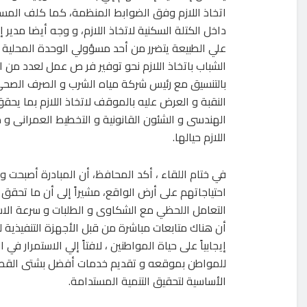
اتخاذ اللازم وفق الضوابط المنظمة، كما كلف المست
داخل الكتلة السكنية لاتخاذ اللازم، و وجه أيضا مدي
علي الطبيعة يتضرر من أحد مسؤولي الوحدة المحلية لع
الشباب باتخاذ اللازم نحو توفير فر ص عمل لعدد من 
بالتنسيق مع رئيس شركة مياه الشرب و الصرف الص
النقبة و العرض عليه بالموقف لاتخاذ اللازم بما يحقق
الهندسى و الشئون القانونية و التخطيط العمرانى و
اللازم حيالها.
في ختام اللقاء ، أكد المحافظ، أن المبادرة أصبحت و
احتياجاتهم على أرض الواقع، مشيراً إلى أن ما تح
التعامل اللحظي مع الشكاوى و الطلبات و سرعة الاست
أن هناك متابعات مباشرة من قبل الأجهزة التنفيذية 
إيجابياً على حياة المواطنين ، لافتاً إلي الاستمرار
للمواطن بموقعه و تقديم خدمات أفضل بشتى القطاعات 
الأساسية لتحقيق التنمية المستدامة.