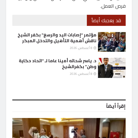
فرص العمل.
قد يعجبك أيضاً
مؤتمر “إصابات اليد والرسغ” بكفر الشيخ
ناقش أهمية التأهيل والتدخل المبكر
8 أغسطس، 2026
د. ياسر شحاته أمينا عاما لـ “اتحاد حكاية
وطن” بكفرالشيخ
8 أغسطس، 2026
إقرأ أيضاً