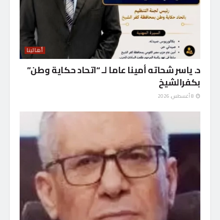
أهالينا
د. ياسر شحاته أمينا عاما لـ “اتحاد حكاية وطن”
بكفرالشيخ
8 أغسطس، 2026