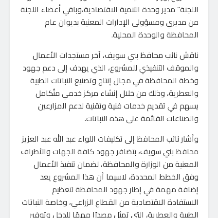
اللجنة” مدير وحدة التنمية الاقتصادية،وباقي أعضاء اللجنة
من مديري ومسؤولى الإدارات المعنية بديوان عام
المحافظة والوحدة المحلية.
ناقش نائب محافظ بني سويف، آخر مستجدات الأعمال
والموقف التنفيذي للمشروع، الذي يهدف إلى دعم جهود
وخطة المحافظة في مجال إنتاج وتصنيع النباتات الطبية
والعطرية، وذلك من خلال إنشاء مركز خدمي متُكامل
يسهم في تقديم خدمات فنية وتقنية لدعم المزارعين
والصناعات القائمة على هذه النباتات.
وأشار نائب المحافظ إلى تكليفات اللواء عبد الله عبد العزيز
محافظ بني سويف، بتضافر جهود كافة الجهات والأطراف
المعنية من الوزارة والمحافظة، لضمان تنفيذ الأعمال
وفق الخطط المحددة، لاسيما أن هذا المشروع يعد
إضافة مهمة في إطار جهود المحافظة لتعظيم
الاستفادة الاقتصادية من القطاع الزراعي، وخاصة النباتات
الطبية والعطرية، التي تمثل مصدرًا مهمًا للدخل وتوفير