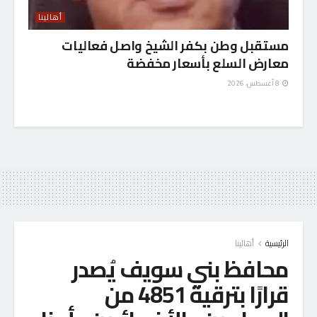
أهالينا
مستقبل وطن بكفر الشيخ واصل فعاليات
معارض السلع بأسعار مخفضة
8 أغسطس، 2026
الرئيسية
أهالينا
محافظ بني سويف يُصدر
قرارًا بترقية 4851 من