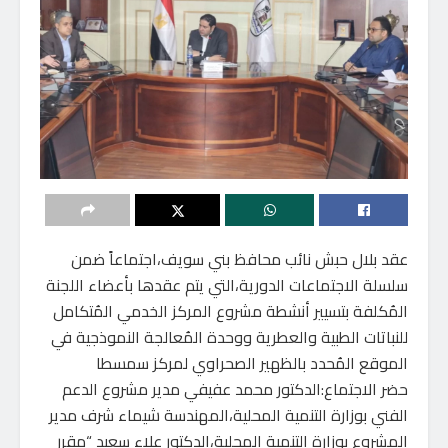
عقد بلال حبش نائب محافظ بني سويف،اجتماعاً ضمن
سلسلة الاجتماعات الدورية،التي يتم عقدها بأعضاء اللجنة
المُكلفة بتسيير أنشطة مشروع المركز الخدمي المُتكامل
للنباتات الطبية والعطرية ووحدة المُعالجة النموذجية في
الموقع المُحدد بالظهير الصحراوي لمركز سمسطا
حضر الاجتماع:الدكتور محمد عفيفي مدير مشروع الدعم
الفني بوزارة التنمية المحلية،المهندسة شيماء شرف مدير
المشروع بوزارة التنمية المحلية،الدكتور علاء سعيد “مقرر