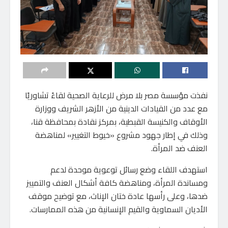
نفذت مؤسسة مصر بلا مرض للرعاية الصحية لقاءً تشاوريًا
مع عدد من القيادات الدينية من الأزهر الشريف ووزارة
الأوقاف والكنيسة القبطية، بمركز نقادة بمحافظة قنا،
وذلك في إطار جهود مشروع «خيوط التغيير» لمناهضة
العنف ضد المرأة.
استهدف اللقاء وضع رسائل توعوية موحدة لدعم
ومساندة المرأة، ومناهضة كافة أشكال العنف والتمييز
ضدها، وعلى رأسها عادة ختان الإناث، مع توضيح موقف
الأديان السماوية والقيم الإنسانية من هذه الممارسات.