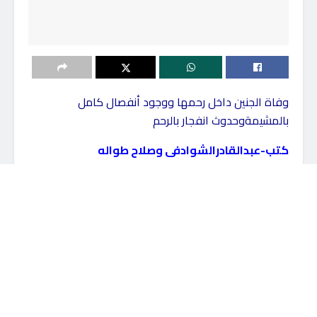
وفاة الجنين داخل رحمها ووجود أنفصال كامل
بالمشيمةوحدوث انفجار بالرحم
كتب-عبدالقادرالشوادفى وصلاح طواله
نجح الفريق الطبي بقسم النساء والتوليد بمستشفى
كفرالشيخ العام، في إنقاذ حياة سيدة تبلغ من العمر 39
عامًا، حيث حضرت إلى قسم الاستقبال والطوارئ، بعد
منتصف الليل في حالة حرجة للغاية.
قد يعجبك أيضاً
الهلال الأحمر ينفذ قافلة طبية تنموية
شاملة لدعم أهالي شمال سيناء