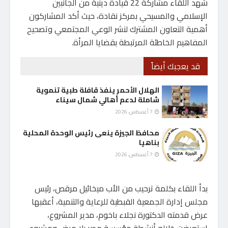
شهد اللقاء مشاركة 22 قيادة دينية من الجانبين
الإسلامي والمسيحي بمركز نقادة، حيث أكد المشاركون
أهمية التعاون المشترك لنشر الوعي المجتمعي وتصحيح
المفاهيم الخاطئة المرتبطة بقضايا المرأة.
قد يعجبك أيضاً
الهلال الأحمر ينفذ قافلة طبية تنموية
شاملة لدعم أهالي شمال سيناء
7 أغسطس، 2026
محافظ الجيزة ينعى رئيس الوحدة المحلية
بناهيا
7 أغسطس، 2026
بدأ اللقاء بكلمة ترحيب من الأب ميخائيل مرقص، رئيس
مجلس إدارة الجمعية القبطية للرعاية والتنمية، أعقبها
عرض قدمته الدكتورة نجلاء باخوم، مدير المشروع،
استعرضت خلاله أنشطة مؤسسة مصر بلا مرض ومشروع