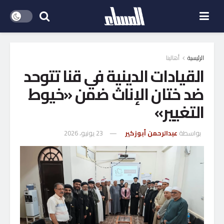
الرئيسية
أهالينا
القيادات الدينية في قنا تتوحد
ضد ختان الإناث ضمن «خيوط
التغيير»
بواسطة
عبدالرحمن أبوزكير
23 يونيو، 2026