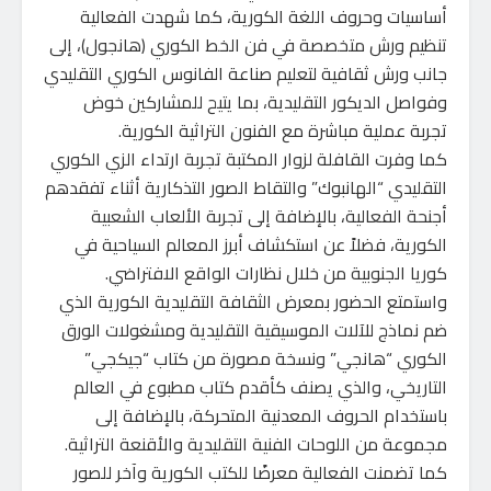
أساسيات وحروف اللغة الكورية، كما شهدت الفعالية
تنظيم ورش متخصصة في فن الخط الكوري (هانجول)، إلى
جانب ورش ثقافية لتعليم صناعة الفانوس الكوري التقليدي
وفواصل الديكور التقليدية، بما يتيح للمشاركين خوض
تجربة عملية مباشرة مع الفنون التراثية الكورية.
كما وفرت القافلة لزوار المكتبة تجربة ارتداء الزي الكوري
التقليدي “الهانبوك” والتقاط الصور التذكارية أثناء تفقدهم
أجنحة الفعالية، بالإضافة إلى تجربة الألعاب الشعبية
الكورية، فضلاً عن استكشاف أبرز المعالم السياحية في
كوريا الجنوبية من خلال نظارات الواقع الافتراضي.
واستمتع الحضور بمعرض الثقافة التقليدية الكورية الذي
ضم نماذج للآلات الموسيقية التقليدية ومشغولات الورق
الكوري “هانجي” ونسخة مصورة من كتاب “جيكجي”
التاريخي، والذي يصنف كأقدم كتاب مطبوع في العالم
باستخدام الحروف المعدنية المتحركة، بالإضافة إلى
مجموعة من اللوحات الفنية التقليدية والأقنعة التراثية.
كما تضمنت الفعالية معرضًا للكتب الكورية وآخر للصور