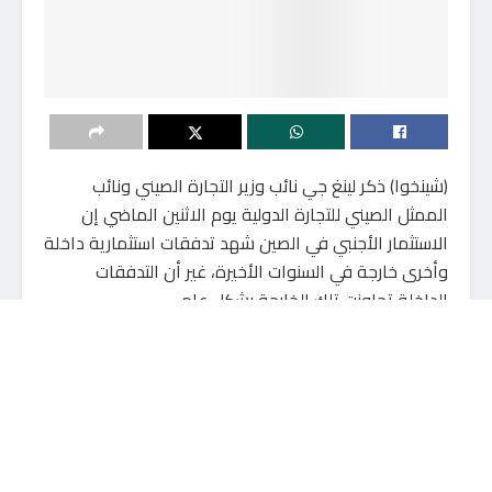
(شينخوا) ذكر لينغ جي نائب وزير التجارة الصيني ونائب
الممثل الصيني للتجارة الدولية يوم الاثنين الماضي إن
الاستثمار الأجنبي في الصين شهد تدفقات استثمارية داخلة
وأخرى خارجة في السنوات الأخيرة، غير أن التدفقات
الداخلة تجاوزت تلك الخارجة بشكل عام.
وأدلى لينغ بهذه التصريحات في مؤتمر صحفي، قائلا إن
الصين لا تزال أكبر مقصد للاستثمار الأجنبي بين الدول
النامية، وظلت باستمرار واحدة من الوجهات الرئيسية في
العالم للاستثمار العابر للحدود.
ولفت لينغ إلى أن حجم الاستثمار الأجنبي المستخدم فعليا