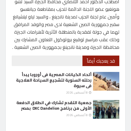
اصطحب الدكتور أحمد الأنصاري محافظ الجيزة السيد تشو
هونغبو عضو اللجنة الدائمة للحزب بمقاطعة جيانغسو
وأمين عام لجنة الحزب لمدينة نانجينغ ، والسيد لياو ليتشيانغ
سفير جمهورية الصين الشعبية لدى مصر والوفد المرافق
لهما في جولة تفقدية بالمنطقة الأثرية لأهرامات الجيزة
وذلك عقب مراسم توقيع بروتوكول التعاون المشترك بين
محافظة الجيزة ومدينة نانجينغ بجمهورية الصين الشعبية .
قد يعجبك أيضاً
أتحاد الكيانات المصرية فى أوروبا يبدأ
رحلته السنوية لتشجيع السياحة العلاجية
فى سيوة
8 أغسطس، 2026
جمعية التقدم تشارك في انطلاق الدفعة
الأولى من برنامج DXC Dandelion بمصر
8 أغسطس، 2026