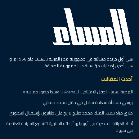
هي أول جريدة مسائية في جمهورية مصر العربية تأسست عام 1956م, و
هي أحدى إصدارات مؤسسة دار الجمهورية للصحافة.
أحدث المقالات
الهضبة يشعل الحفل الافتتاحي لـ U Arena وسط حضور جماهيري
بوسي مفاجأة سعادة ساحل في حفل محمد حماقي
طارق مراد يكتب: الملك محمد صلاح يتربع علي طرابزون بإستقبال اسطوري
أتحاد الكيانات المصرية فى أوروبا يبدأ رحلته السنوية لتشجيع السياحة العلاجية
فى سيوة