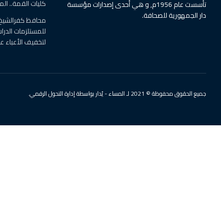
كليات القمة.. ال
تأسست عام 1956م, و هي أحدى إصدارات مؤسسة
دار الجمهورية للصحافة.
محافظ كفرالشيخ
لتخفيف الأعباء 
جميع الحقوق محفوظة © 2021 لـ المساء - يُدار بواسطة إدارة التحول الرقمي.