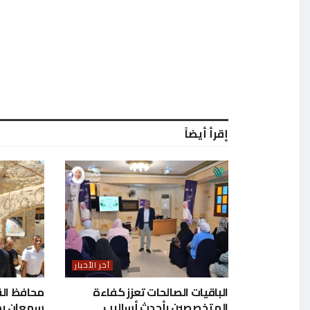
إقرأ أيضاً
آخر الأخبار
الباقيات الصالحات تعزز كفاءة
محافظ القا
المتخصصين بأحدث أساليب
سمعان بم