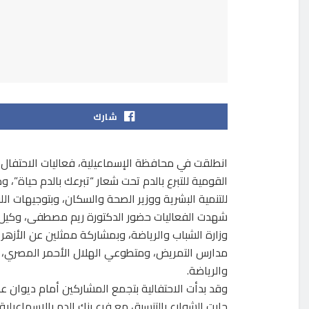
شارك
انطلقت في محافظة الإسماعيلية، فعاليات الاحتفال با
القومية للتبرع بالدم تحت شعار “تبرعك بالدم حياة”، و
للتنمية البشرية ووزير الصحة والسكان، وبتوجيهات الل
شهدت الفعاليات حضور الدكتورة ريم مصطفى، وكيل وز
وزارة الشباب والرياضة، وبمشاركة ممثلين عن الأزهر
والرياضة.
وقد بدأت الاحتفالية بتجمع المشاركين أمام ديوان ع
جابت الشوارع بالتنسيق مع فرع بنك الدم بالإسماعيلية