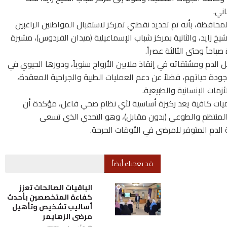
ني.
افظة، بأنه تم تحديد نقطتي تمركز لاستقبال المواطنين الراغبين
لشيخ زايد، والثانية بمركز شباب الإسماعيلية (ميدان الفردوس)، مشيرة
احاً وحتى الثالثة عصراً.
ل الدم ومشتقاته في إنقاذ ملايين الأرواح سنوياً، ودورها الحيوي في
ودة حياتهم، فضلاً عن دعم العمليات الطبية والجراحية المعقدة،
زمات الإنسانية والطبيعية.
ميات كافية يعد ركيزة أساسية لأي نظام صحي فاعل، مؤكدة أن
 المنتظم والطوعي (بدون مقابل)، وهو التحدي الذي تسعى
لدم المتوفر للمرضى في الأوقات الحرجة.
قد يعجبك أيضاً
الباقيات الصالحات تعزز
كفاءة المتخصصين بأحدث
أساليب تشخيص وتأهيل
مرضى الزهايمر