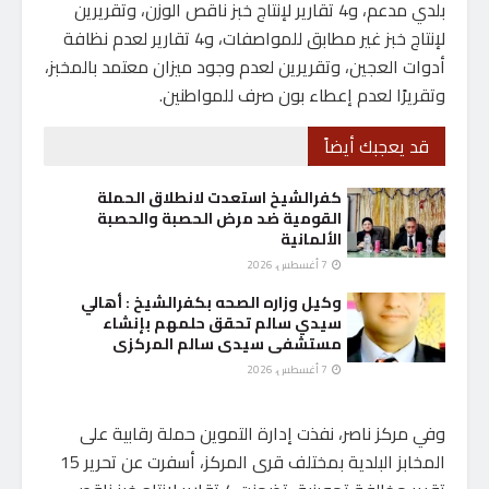
بلدي مدعم، و4 تقارير لإنتاج خبز ناقص الوزن، وتقريرين
لإنتاج خبز غير مطابق للمواصفات، و4 تقارير لعدم نظافة
أدوات العجين، وتقريرين لعدم وجود ميزان معتمد بالمخبز،
وتقريرًا لعدم إعطاء بون صرف للمواطنين.
قد يعجبك أيضاً
كفرالشيخ استعدت لانطلاق الحملة
القومية ضد مرض الحصبة والحصبة
الألمانية
7 أغسطس، 2026
وكيل وزاره الصحه بكفرالشيخ : أهالي
سيدي سالم تحقق حلمهم بإنشاء
مستشفى سيدى سالم المركزى
7 أغسطس، 2026
وفي مركز ناصر، نفذت إدارة التموين حملة رقابية على
المخابز البلدية بمختلف قرى المركز، أسفرت عن تحرير 15