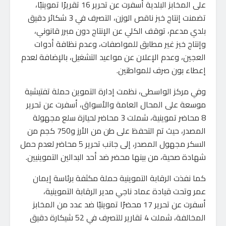
على المخابز البلدية أسفرت عن تحرير 16 تقريرًا تموينيًا،
تضمنت إنتاج خبز ناقص الوزن، التصرف في 3 شكائر دقيق
بلدي مدعم، توقف الكلي عن الإنتاج دون مبرر قانوني،
وإنتاج خبز غير مطابق للمواصفات، وعدم نظافة أدوات
العجين، وعدم الإعلان عن مواعيد التشغيل، بالإضافة لعدم
إعطاء بون صرف للمواطنين.
وفي مركز الواسطى، نظمت إدارة التموين حملة تفتيشية
موسعة على المحال العامة والأسواق، أسفرت عن تحرير
8 محاضر تموينية، شملت 3 محاضر لحيازة سلع مجهولة
المصدر، حيث تم التحفظ على طن من الأرز و750 كجم من
السكر مجهول المصدر، إلى جانب تحرير 5 محاضر لعدم حمل
شهادة صحية، من بينها محضر ضد أحد البدالين التموينيين.
كما نفذت الرقابة التموينية حملة مكثفة برئاسة إيمان
عمر وتحت قيادة عماد ناجي مدير الرقابة التموينية،
أسفرت عن تحرير 17 محضرًا تموينيًا ضد عدد من المخابز
المخالفة، شملت 4 تقارير للتصرف في 52 شيكارة دقيق