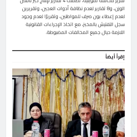
تقرير مخالفة تموينية، تضمنت 4 تقارير لإنتاج خبز ناقص
الوزن، و8 تقارير لعدم نظافة أدوات العجين، وتقريرين
لعدم إعطاء بون صرف للمواطنين، وتقريرًا لعدم وجود
سجل التفتيش بالمخبز، مع اتخاذ الإجراءات القانونية
اللازمة حيال جميع المخالفات المضبوطة.
إقرأ أيضاً