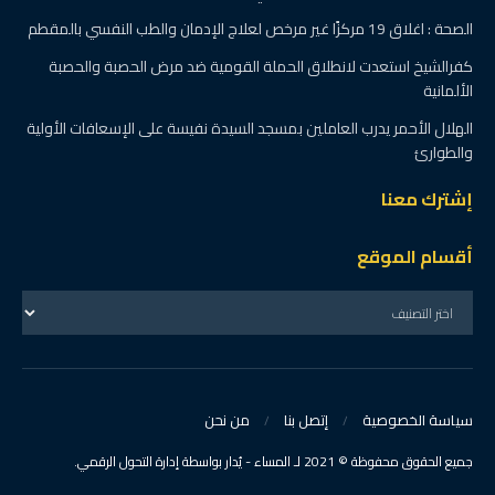
الصحة : اغلاق 19 مركزًا غير مرخص لعلاج الإدمان والطب النفسي بالمقطم
كفرالشيخ استعدت لانطلاق الحملة القومية ضد مرض الحصبة والحصبة
الألمانية
الهلال الأحمر يدرب العاملين بمسجد السيدة نفيسة على الإسعافات الأولية
والطوارئ
إشترك معنا
أقسام الموقع
سياسة الخصوصية
إتصل بنا
من نحن
جميع الحقوق محفوظة © 2021 لـ المساء - يُدار بواسطة إدارة التحول الرقمي.