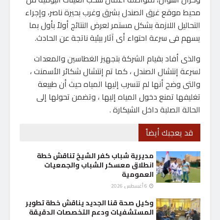
محيط موقع غرق الصندل بشرق وغرب بحيرة ناصر، وإجراء
التحاليل اللازمة بشكل مستمر لعرض النتائج أولاً بأول بما
يسهم فى سرعة احتواء أى آثار بيئية ناتجة عن الحادث.
والذى أفاد بقيام الشركة بتجهيز الغطاسين والمعدات
لسرعة إنتشال الصندل ، كما تم إنتشال شكائر الأسمنت ،
والتى وضح أنها لم تتسرب إليها المياه حيث أن طبيعة
تغليفها تمنع دخول المياه إليها ، وتضمن تحولها إلى
الحالة الصلبة داخل الشيكارة .
قد يعجبك أيضاً
مديرية شباب كفر الشيخ تناقش خطة
انطلاق معسكر الشباب والجمعيات
العمومية
6 أغسطس، 2026
وكيل صحة قنا الجديد يناقش خطة تطوير
المستشفيات ودعم التخصصات الدقيقة