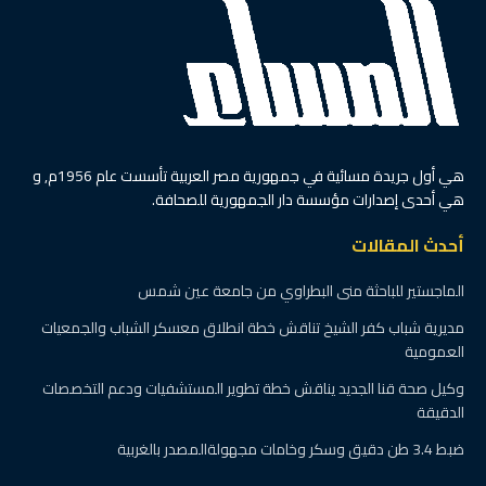
هي أول جريدة مسائية في جمهورية مصر العربية تأسست عام 1956م, و
هي أحدى إصدارات مؤسسة دار الجمهورية للصحافة.
أحدث المقالات
الماجستير للباحثة منى البطراوي من جامعة عين شمس
مديرية شباب كفر الشيخ تناقش خطة انطلاق معسكر الشباب والجمعيات
العمومية
وكيل صحة قنا الجديد يناقش خطة تطوير المستشفيات ودعم التخصصات
الدقيقة
ضبط 3.4 طن دقيق وسكر وخامات مجهولةالمصدر بالغربية