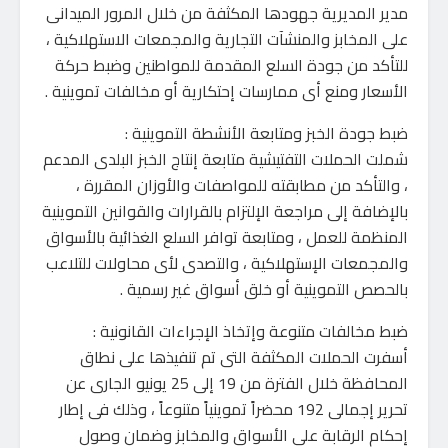
مدير المديرية جهودها المكثفة من خلال المرور الميدانى
على المخابز والمنشآت التجارية والمجمعات الاستهلاكية ،
للتأكد من جودة السلع المقدمة للمواطنين وضبط حركة
الأسعار ومنع أى ممارسات إحتكارية أو مخالفات تموينية .
ضبط جودة الخبز ومتابعة الأنشطة التموينية :
شملت الحملات التفتيشية متابعة إنتاج الخبز البلدى المدعم
، والتأكد من مطابقته للمواصفات والأوزان المقررة ،
بالإضافة إلى مراجعة الإلتزام بالقرارات والقوانين التموينية
المنظمة للعمل ، ومتابعة توافر السلع الغذائية بالأسواق
والمجمعات الإستهلاكية ، والتصدى لأى محاولات للتلاعب
بالحصص التموينية أو خلق أسواق غير رسمية .
ضبط مخالفات متنوعة وإتخاذ الإجراءات القانونية :
أسفرت الحملات المكثفة التى تم تنفيذها على نطاق
المحافظة خلال الفترة من 19 إلى 25 يونيو الجارى عن
تحرير إجمالى 192 محضراً تموينياً متنوعاً ، وذلك فى إطار
إحكام الرقابة على الأسواق والمخابز وضمان وصول