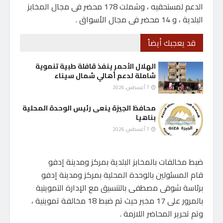
الدعم لمستحقيه ، وشملت 178 محضر فى مجال المخابز
البلدية ، و 14 محضر فى مجال الأسواق .
قد يعجبك أيضاً
الهلال الأحمر ينفذ قافلة طبية تنموية
شاملة لدعم أهالي شمال سيناء
7 أغسطس، 2026
محافظ الجيزة ينعى رئيس الوحدة المحلية
بناهيا
7 أغسطس، 2026
ضبط مخالفات بالمخابز البلدية بمركز ومدينة إدفو
قام المسئولين بالوحدة المحلية بمركز ومدينة إدفو
برئاسة شوقى مصطفى بالتنسيق مع الإدارة التموينية
بالمرور على 17 مخبر حيث تم ضبط 18 مخالفة تموينية ،
وتم تحرير المحاضر اللازمة .