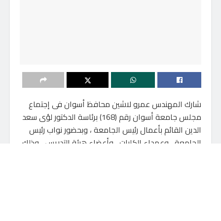
شارك المهندس عمرو لاشين محافظ أسوان فى إجتماع
مجلس جامعة أسوان رقم (168) برئاسة الدكتور لؤى سعد
الدين القائم بأعمال رئيس الجامعة ، وبحضور نواب رئيس
الجامعة ، وعمداء الكليات ، وأعضاء هيئة التدريس ، وذلك
فى إطار حرص المحافظة على تعزيز التعاون والتنسيق مع
المؤسسات الأكاديمية لدعم جهود التنمية وخدمة
المجتمع الأسوانى .
جامعة أسوان شريك أساسى فى بناء مستقبل المحافظة
أكد المهندس عمرو لاشين أن جامعة أسوان تمثل صرحاً
علمياً ومنارة فكرية وركيزة أساسية فى منظومة التنمية