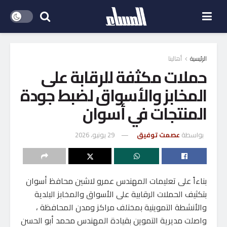
الرئيسية
أهالينا
حملات مكثفة للرقابة على
المخابز والأسواق لضبط جودة
المنتجات في أسوان
بواسطة
عصمت توفيق
29 يونيو، 2026
بناءاً على تعليمات المهندس عمرو لاشين محافظ أسوان
بتكثيف الحملات الرقابية على الأسواق والمخابز البلدية
والأنشطة التموينية بمختلف مراكز ومدن المحافظة ،
واصلت مديرية التموين بقيادة المهندس محمد أبو الحسن