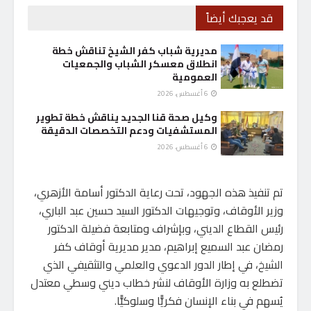
قد يعجبك أيضاً
مديرية شباب كفر الشيخ تناقش خطة
انطلاق معسكر الشباب والجمعيات
العمومية
6 أغسطس، 2026
وكيل صحة قنا الجديد يناقش خطة تطوير
المستشفيات ودعم التخصصات الدقيقة
6 أغسطس، 2026
تم تنفيذ هذه الجهود، تحت رعاية الدكتور أسامة الأزهري،
وزير الأوقاف، وتوجيهات الدكتور السيد حسين عبد الباري،
رئيس القطاع الديني، وبإشراف ومتابعة فضيلة الدكتور
رمضان عبد السميع إبراهيم، مدير مديرية أوقاف كفر
الشيخ، في إطار الدور الدعوي والعلمي والتثقيفي الذي
تضطلع به وزارة الأوقاف لنشر خطاب ديني وسطي معتدل
يُسهم في بناء الإنسان فكريًّا وسلوكيًّا.