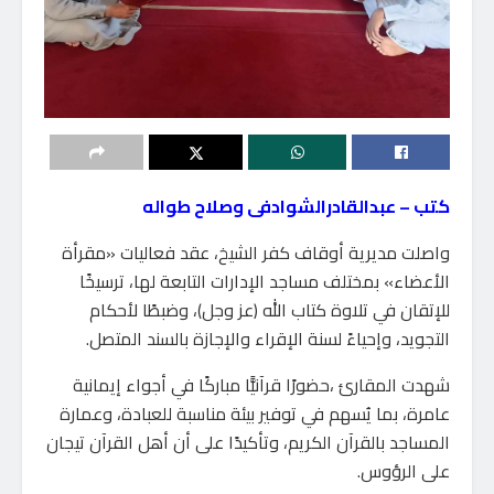
كتب – عبدالقادرالشوادفى وصلاح طواله
واصلت مديرية أوقاف كفر الشيخ، عقد فعاليات «مقرأة
الأعضاء» بمختلف مساجد الإدارات التابعة لها، ترسيخًا
للإتقان في تلاوة كتاب الله (عز وجل)، وضبطًا لأحكام
التجويد، وإحياءً لسنة الإقراء والإجازة بالسند المتصل.
شهدت المقارئ ،حضورًا قرآنيًّا مباركًا في أجواء إيمانية
عامرة، بما يُسهم في توفير بيئة مناسبة للعبادة، وعمارة
المساجد بالقرآن الكريم، وتأكيدًا على أن أهل القرآن تيجان
على الرؤوس.