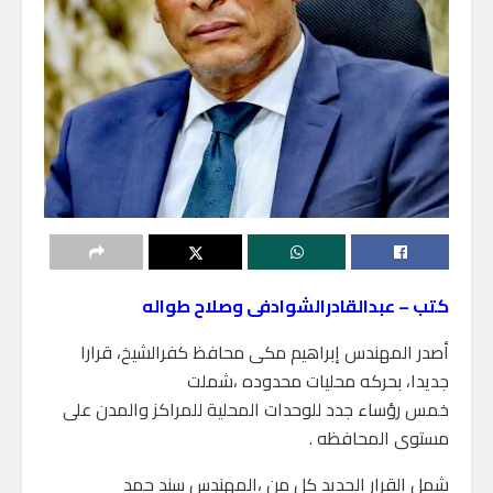
كتب – عبدالقادرالشوادفى وصلاح طواله
أصدر المهندس إبراهيم مكى محافظ كفرالشيخ، قرارا
جديدا، بحركه محليات محدوده ،شملت
خمس رؤساء جدد للوحدات المحلية للمراكز والمدن على
مستوى المحافظه .
شمل القرار الجديد كل من ،المهندس سند حمد