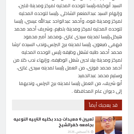
السيد أبوكيله،رئيسا للوحده المحليه لمركز ومدينة قلين،
وإلهام السيد عبدالمنعم الشاذلى ،رئيسا للوحده المحليه
لمركز ومدينة فوه، وأحمد عبدالواحد عبدالله عيسى، رئيسا
للوحده المحليه لمركز ومدينة بلطيم، وشريف أحمد محمد
هيكل،رئيسا لمدينه سيدى غازى ،ومحمد أمير محمود
فهمى ضبعون، رئيسا لمدينه برج البرلس،وندب السيده /رشا
محمد أحمد طلبه لشغل وظيفه رئيس الوحده المحليه
لمركز ومدينة بيلا لحين شغل الوظيفه، وإنهاء ندب كلا من
أحمد محمد فوزى، من العمل رئيسا لمدينه سيدى غازى،
وسليم محمد عبدالحميد
أبو شريف، من العمل رئيسا لمدينه برج البرلس، وندبهما
إلى ديوان عام المحافظة .
قد يعجبك أيضاً
تعيين 6 معيدات جدد بكليه التربيه النوعيه
بجامعه كفرالشيخ
6 أغسطس، 2026