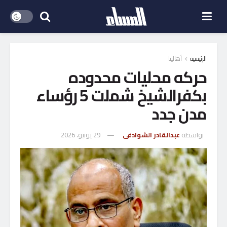
الرئيسية
أهالينا
حركه محليات محدوده
بكفرالشيخ شملت 5 رؤساء
مدن جدد
بواسطة
عبدالقادر الشوادفى
29 يونيو، 2026