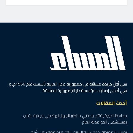
هي أول جريدة مسائية في جمهورية مصر العربية تأسست عام 1956م, و
هي أحدى إصدارات مؤسسة دار الجمهورية للصحافة.
أحدث المقالات
محافظ الجيزة يفتتح وحدتي مناظير الجهاز الهضمي ورعاية القلب
بمستشفى الحوامدية العام
تعيين 6 معيدات جدد بكليه التربيه النوعيه بجامعه كفرالشيخ