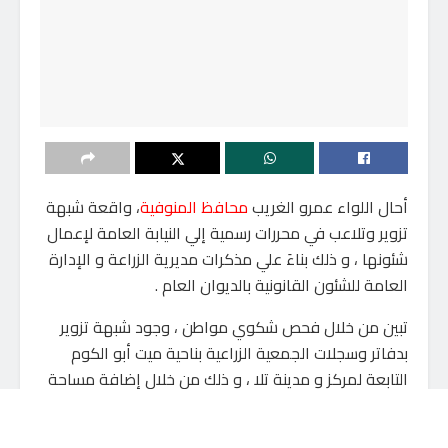
أحال اللواء عمرو الغريب
محافظ المنوفية
، واقعة شبهة
تزوير وتلاعب في محررات رسمية إلي النيابة العامة لإعمال
شئونها ، و ذلك بناءَ علي مذكرات مديرية الزراعة و الإدارة
العامة للشئون القانونية بالديوان العام .
تبين من خلال فحص شكوي مواطن ، وجود شبهة تزوير
بدفاتر وسجلات الجمعية الزراعية بناحية ميت أبو الكوم
التابعة لمركز و مدينة تلا ، و ذلك من خلال إضافة مساحة
تُقدر «واحد فدان» إلى حيازة مواطنة أخرى دون سند
قانوني وإخفاء سجلات “2 خدمات مساعد” لصرف