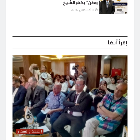
وطن” بكفرالشيخ
8 أغسطس، 2026
إقرأ أيضاً
الصحة والسكان