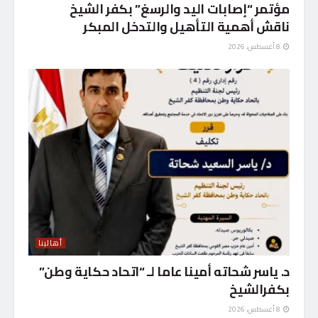
مؤتمر “إصابات اليد والرسغ” بكفر الشيخ
ناقش أهمية التأهيل والتدخل المبكر
8 أغسطس، 2026
أهالينا
د. ياسر شحاته أمينا عاما لـ “اتحاد حكاية وطن”
بكفرالشيخ
8 أغسطس، 2026