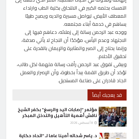
التمسك بحلمه الكبير في الالتحاق بكلية الطب وارتداء
المعطف الأبيض، ليواصل مسيرة والديه ويصبح طبيبًا
يساهم في خدمة أبناء مجتمعه.
ووجه عبد الرحمن رسالة إلى زملائه، دعاهم فيها إلى
الاجتهاد وعدم اليأس، مؤكدًا أن النجاح لا يأتي صدفة،
وإنما يحتاج إلى الصبر والمثابرة والإيمان بالقدرة على
تحقيق الأحلام.
ويبقى تفوق عبد الرحمن رأفت رسالة ملهمة لكل طالب،
تؤكد أن طريق القمة يبدأ بخطوة، وأن الإصرار والعمل
الجاد قادران على صناعة المستحيل.
قد يعجبك أيضاً
مؤتمر “إصابات اليد والرسغ” بكفر الشيخ
ناقش أهمية التأهيل والتدخل المبكر
8 أغسطس، 2026
د. ياسر شحاته أمينا عاما لـ “اتحاد حكاية