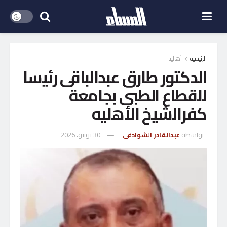
الرئيسية
أهالينا
الدكتور طارق عبدالباقى رئيسا
للقطاع الطبى بجامعة
كفرالشيخ الأهليه
بواسطة
عبدالقادر الشوادفى
30 يونيو، 2026