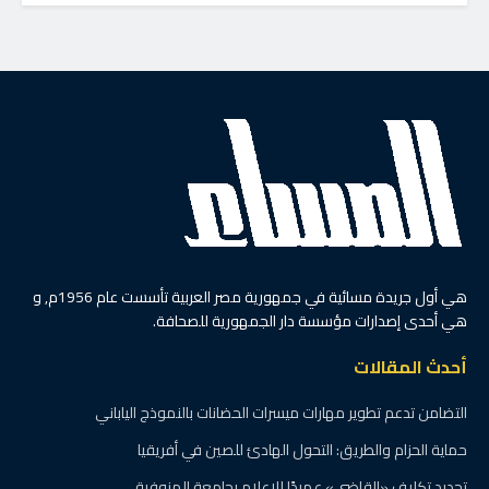
هي أول جريدة مسائية في جمهورية مصر العربية تأسست عام 1956م, و
هي أحدى إصدارات مؤسسة دار الجمهورية للصحافة.
أحدث المقالات
التضامن تدعم تطوير مهارات ميسرات الحضانات بالنموذج الياباني
حماية الحزام والطريق: التحول الهادئ للصين في أفريقيا
تجديد تكليف «القاضي» عميدًا للإعلام بجامعة المنوفية