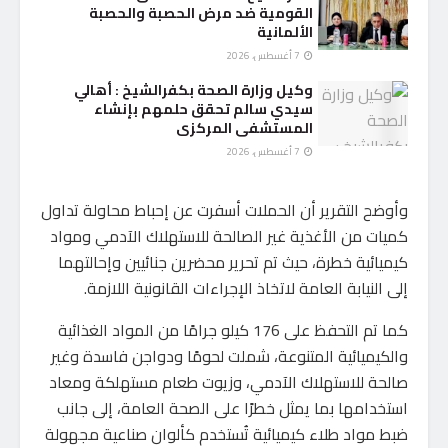
القومية ضد مرض الحصبة والحصبة
الألمانية
7 أغسطس، 2026
وكيل وزارة الصحة بكفرالشيخ : أهالي
سيدي سالم تحقق حلمهم بإنشاء
المستشفى المركزى
7 أغسطس، 2026
وأوضح التقرير أن الحملات أسفرت عن إحباط محاولة تداول
كميات من الأغذية غير الصالحة للاستهلاك الآدمي ومواد
كيميائية خطرة، حيث تم تحرير محضرين جنائيين وإحالتهما
إلى النيابة العامة لاتخاذ الإجراءات القانونية اللازمة.
كما تم التحفظ على 176 كيلو جرامًا من المواد الغذائية
والكيميائية المتنوعة، شملت لحومًا ودواجن فاسدة وغير
صالحة للاستهلاك الآدمي، وزيوت طعام مستهلكة ومعاد
استخدامها بما يمثل خطرًا على الصحة العامة، إلى جانب
ضبط مواد طلاء كيميائية تُستخدم كألوان صناعية مجهولة