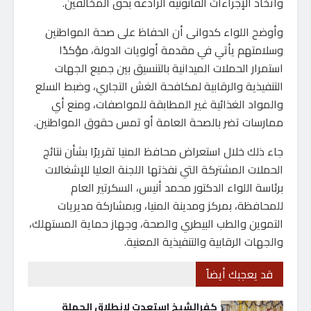
واتخاذ الإجراءات القانونية الرادعة بحق المخالفين.
وأوضح اللواء كدوانى أن الحفاظ على صحة المواطنين
وسلامتهم يأتي في مقدمة أولويات الدولة، مؤكدًا
استمرار الحملات الميدانية بالتنسيق بين جميع الجهات
التنفيذية والرقابية لمكافحة الغش التجاري، وضبط السلع
والمواد الغذائية غير المطابقة للمواصفات، ومنع أي
ممارسات تضر بالصحة العامة أو تمس حقوق المواطنين.
جاء ذلك خلال استعراض محافظ المنيا تقريرًا بشأن نتائج
الحملات المشتركة التي نفذتها اللجنة العليا للإشغالات
برئاسة اللواء الدكتور محمد أنيس، السكرتير العام
للمحافظة، بمركز ومدينة المنيا، وبمشاركة مديريات
التموين والطب البيطري والصحة، وجهاز حماية المستهلك،
والجهات الرقابية والتنفيذية المعنية.
قد يعجبك أيضاً
كفرالشيخ استعدت لانطلاق الحملة